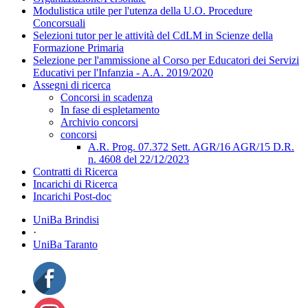
Modulistica utile per l'utenza della U.O. Procedure
Concorsuali
Selezioni tutor per le attività del CdLM in Scienze della
Formazione Primaria
Selezione per l'ammissione al Corso per Educatori dei Servizi
Educativi per l'Infanzia - A.A. 2019/2020
Assegni di ricerca
Concorsi in scadenza
In fase di espletamento
Archivio concorsi
concorsi
A.R. Prog. 07.372 Sett. AGR/16 AGR/15 D.R.
n. 4608 del 22/12/2023
Contratti di Ricerca
Incarichi di Ricerca
Incarichi Post-doc
UniBa Brindisi
·
UniBa Taranto