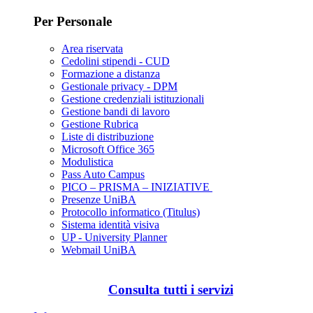
Per Personale
Area riservata
Cedolini stipendi - CUD
Formazione a distanza
Gestionale privacy - DPM
Gestione credenziali istituzionali
Gestione bandi di lavoro
Gestione Rubrica
Liste di distribuzione
Microsoft Office 365
Modulistica
Pass Auto Campus
PICO – PRISMA – INIZIATIVE
Presenze UniBA
Protocollo informatico (Titulus)
Sistema identità visiva
UP - University Planner
Webmail UniBA
Consulta tutti i servizi