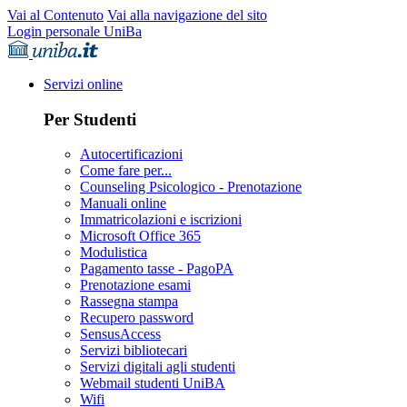
Vai al Contenuto
Vai alla navigazione del sito
Login personale UniBa
Servizi online
Per Studenti
Autocertificazioni
Come fare per...
Counseling Psicologico - Prenotazione
Manuali online
Immatricolazioni e iscrizioni
Microsoft Office 365
Modulistica
Pagamento tasse - PagoPA
Prenotazione esami
Rassegna stampa
Recupero password
SensusAccess
Servizi bibliotecari
Servizi digitali agli studenti
Webmail studenti UniBA
Wifi