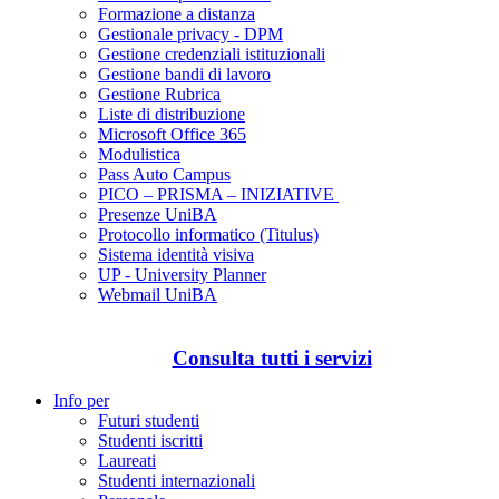
Formazione a distanza
Gestionale privacy - DPM
Gestione credenziali istituzionali
Gestione bandi di lavoro
Gestione Rubrica
Liste di distribuzione
Microsoft Office 365
Modulistica
Pass Auto Campus
PICO – PRISMA – INIZIATIVE
Presenze UniBA
Protocollo informatico (Titulus)
Sistema identità visiva
UP - University Planner
Webmail UniBA
Consulta tutti i servizi
Info per
Futuri studenti
Studenti iscritti
Laureati
Studenti internazionali