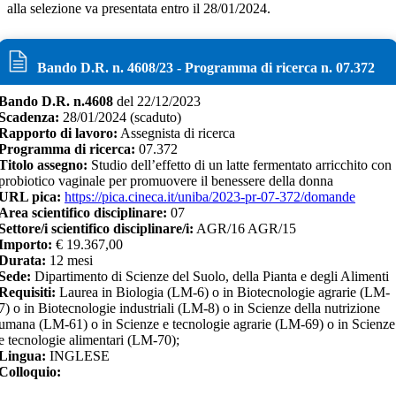
alla selezione va presentata entro il 28/01/2024.
Bando D.R. n.
4608
/
23
- Programma di ricerca n.
07.372
Bando D.R. n.
4608
del
22/12/2023
Scadenza:
28/01/2024
(scaduto)
Rapporto di lavoro:
Assegnista di ricerca
Programma di ricerca:
07.372
Titolo assegno:
Studio dell’effetto di un latte fermentato arricchito con
probiotico vaginale per promuovere il benessere della donna
URL pica:
https://pica.cineca.it/uniba/2023-pr-07-372/domande
Area scientifico disciplinare:
07
Settore/i scientifico disciplinare/i:
AGR/16 AGR/15
Importo:
€
19.367,00
Durata:
12
mesi
Sede:
Dipartimento di Scienze del Suolo, della Pianta e degli Alimenti
Requisiti:
Laurea in Biologia (LM-6) o in Biotecnologie agrarie (LM-
7) o in Biotecnologie industriali (LM-8) o in Scienze della nutrizione
umana (LM-61) o in Scienze e tecnologie agrarie (LM-69) o in Scienze
e tecnologie alimentari (LM-70);
Lingua:
INGLESE
Colloquio: