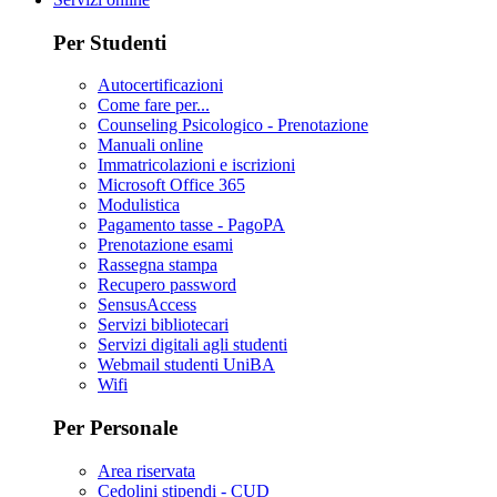
Per Studenti
Autocertificazioni
Come fare per...
Counseling Psicologico - Prenotazione
Manuali online
Immatricolazioni e iscrizioni
Microsoft Office 365
Modulistica
Pagamento tasse - PagoPA
Prenotazione esami
Rassegna stampa
Recupero password
SensusAccess
Servizi bibliotecari
Servizi digitali agli studenti
Webmail studenti UniBA
Wifi
Per Personale
Area riservata
Cedolini stipendi - CUD