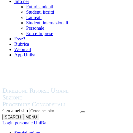
Info per
Futuri studenti
Studenti iscritti
Laureati
Studenti internazionali
Personale
Enti e Imprese
Esse3
Rubrica
Webmail
App Uniba
Cerca nel sito
SEARCH
MENU
Login personale UniBa
Servizi online