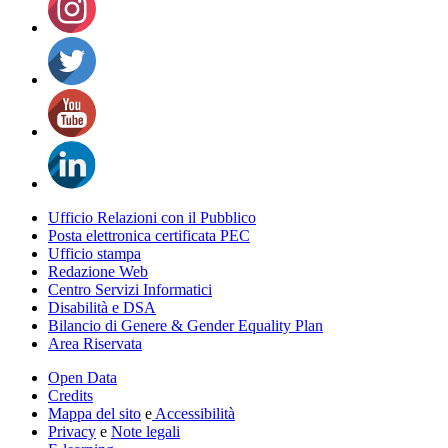
Ufficio Relazioni con il Pubblico
Posta elettronica certificata PEC
Ufficio stampa
Redazione Web
Centro Servizi Informatici
Disabilità e DSA
Bilancio di Genere & Gender Equality Plan
Area Riservata
Open Data
Credits
Mappa del sito
e
Accessibilità
Privacy
e
Note legali