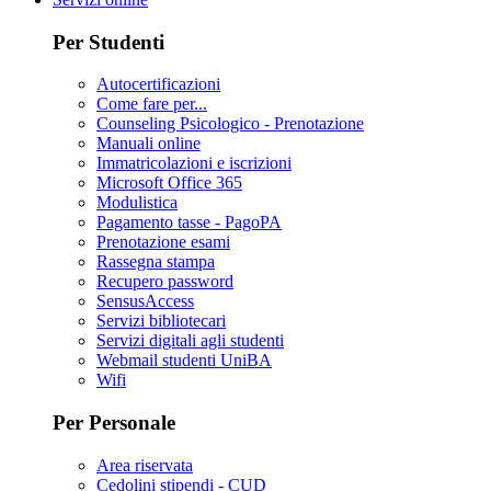
Per Studenti
Autocertificazioni
Come fare per...
Counseling Psicologico - Prenotazione
Manuali online
Immatricolazioni e iscrizioni
Microsoft Office 365
Modulistica
Pagamento tasse - PagoPA
Prenotazione esami
Rassegna stampa
Recupero password
SensusAccess
Servizi bibliotecari
Servizi digitali agli studenti
Webmail studenti UniBA
Wifi
Per Personale
Area riservata
Cedolini stipendi - CUD