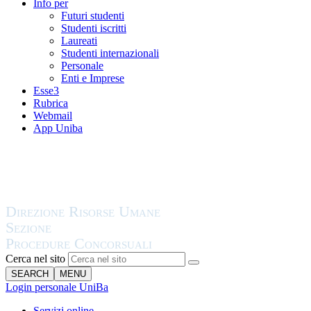
Info per
Futuri studenti
Studenti iscritti
Laureati
Studenti internazionali
Personale
Enti e Imprese
Esse3
Rubrica
Webmail
App Uniba
Cerca nel sito
SEARCH
MENU
Login personale UniBa
Servizi online