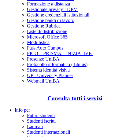
Formazione a distanza
Gestionale privacy - DPM
Gestione credenziali istituzionali
Gestione bandi di lavoro
Gestione Rubrica
Liste di distribuzione
Microsoft Office 365
Modulistica
Pass Auto Campus
PICO – PRISMA – INIZIATIVE
Presenze UniBA
Protocollo informatico (Titulus)
Sistema identità visiva
UP - University Planner
Webmail UniBA
Consulta tutti i servizi
Info per
Futuri studenti
Studenti iscritti
Laureati
Studenti internazionali