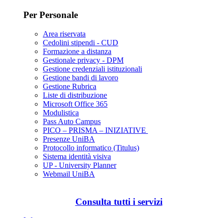
Per Personale
Area riservata
Cedolini stipendi - CUD
Formazione a distanza
Gestionale privacy - DPM
Gestione credenziali istituzionali
Gestione bandi di lavoro
Gestione Rubrica
Liste di distribuzione
Microsoft Office 365
Modulistica
Pass Auto Campus
PICO – PRISMA – INIZIATIVE
Presenze UniBA
Protocollo informatico (Titulus)
Sistema identità visiva
UP - University Planner
Webmail UniBA
Consulta tutti i servizi