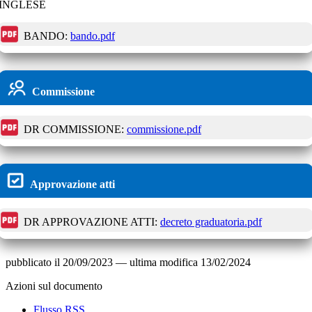
INGLESE
BANDO:
bando.pdf
Commissione
DR COMMISSIONE:
commissione.pdf
Approvazione atti
DR APPROVAZIONE ATTI:
decreto graduatoria.pdf
pubblicato il
20/09/2023
—
ultima modifica
13/02/2024
Azioni sul documento
Flusso RSS