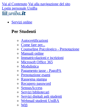
Vai al Contenuto
Vai alla navigazione del sito
Login personale UniBa
Servizi online
Per Studenti
Autocertificazioni
Come fare per...
Counseling Psicologico - Prenotazione
Manuali online
Immatricolazioni e iscrizioni
Microsoft Office 365
Modulistica
Pagamento tasse - PagoPA
Prenotazione esami
Rassegna stampa
Recupero password
SensusAccess
Servizi bibliotecari
Servizi digitali agli studenti
Webmail studenti UniBA
Wifi