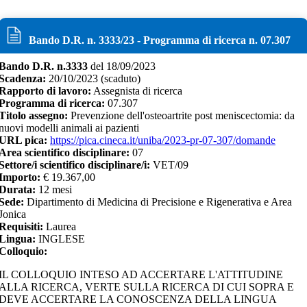
Bando D.R. n.
3333
/
23
- Programma di ricerca n.
07.307
Bando D.R. n.
3333
del
18/09/2023
Scadenza:
20/10/2023
(scaduto)
Rapporto di lavoro:
Assegnista di ricerca
Programma di ricerca:
07.307
Titolo assegno:
Prevenzione dell'osteoartrite post meniscectomia: da
nuovi modelli animali ai pazienti
URL pica:
https://pica.cineca.it/uniba/2023-pr-07-307/domande
Area scientifico disciplinare:
07
Settore/i scientifico disciplinare/i:
VET/09
Importo:
€
19.367,00
Durata:
12
mesi
Sede:
Dipartimento di Medicina di Precisione e Rigenerativa e Area
Jonica
Requisiti:
Laurea
Lingua:
INGLESE
Colloquio:
IL COLLOQUIO INTESO AD ACCERTARE L'ATTITUDINE
ALLA RICERCA, VERTE SULLA RICERCA DI CUI SOPRA E
DEVE ACCERTARE LA CONOSCENZA DELLA LINGUA