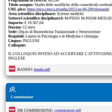
Programma di ricerca:
06.290
Titolo assegno:
Studio delle modifiche della connettività cerebral
URL pica:
https://pica.cineca.it/uniba/2023-pr-06-290/domande
Area scientifico disciplinare:
Scienze mediche
Settore/i scientifico disciplinare/i:
M-PSI/01 M-PSI/08 MED/26
Importo:
€
19.367,04
Durata:
12
mesi
Sede:
Dip.to di Biomedicina Traslazionale e Neuroscienze
Requisiti:
Laurea in Psicologia o in Medicina e chirurgia
Lingua:
INGLESE
Colloquio:
IL COLLOQUIO INTESO AD ACCERTARE L'ATTITUDIN
INGLESE
BANDO:
bando.pdf
Commissione
DR COMMISSIONE:
commissione.pdf