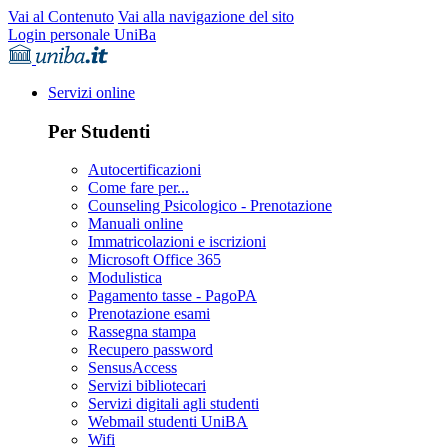
Vai al Contenuto
Vai alla navigazione del sito
Login personale UniBa
Servizi online
Per Studenti
Autocertificazioni
Come fare per...
Counseling Psicologico - Prenotazione
Manuali online
Immatricolazioni e iscrizioni
Microsoft Office 365
Modulistica
Pagamento tasse - PagoPA
Prenotazione esami
Rassegna stampa
Recupero password
SensusAccess
Servizi bibliotecari
Servizi digitali agli studenti
Webmail studenti UniBA
Wifi