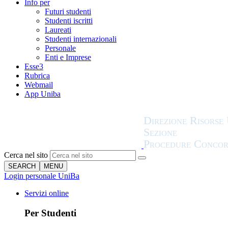
Info per
Futuri studenti
Studenti iscritti
Laureati
Studenti internazionali
Personale
Enti e Imprese
Esse3
Rubrica
Webmail
App Uniba
Cerca nel sito
SEARCH
MENU
Login personale UniBa
Servizi online
Per Studenti