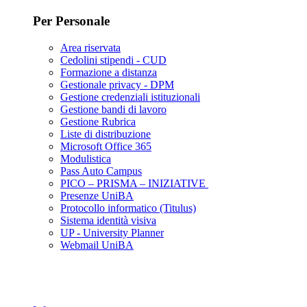
Per Personale
Area riservata
Cedolini stipendi - CUD
Formazione a distanza
Gestionale privacy - DPM
Gestione credenziali istituzionali
Gestione bandi di lavoro
Gestione Rubrica
Liste di distribuzione
Microsoft Office 365
Modulistica
Pass Auto Campus
PICO – PRISMA – INIZIATIVE
Presenze UniBA
Protocollo informatico (Titulus)
Sistema identità visiva
UP - University Planner
Webmail UniBA