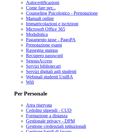
Autocertificazioni
Come fare per...
Counseling Psicologico - Prenotazione
Manuali online
Immatricolazioni e iscrizioni
Microsoft Office 365
Modulistica
Pagamento tasse - PagoPA
Prenotazione esami
Rassegna stampa
Recupero password
SensusAccess
Servizi bibliotecari
Servizi digitali agli studenti
Webmail studenti UniBA
Wifi
Per Personale
Area riservata
Cedolini stipendi - CUD
Formazione a distanza
Gestionale privacy - DPM
Gestione credenziali istituzionali
Gestione bandi di lavoro