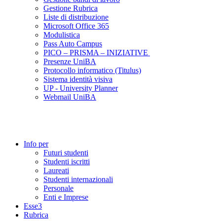
Gestione Rubrica
Liste di distribuzione
Microsoft Office 365
Modulistica
Pass Auto Campus
PICO – PRISMA – INIZIATIVE
Presenze UniBA
Protocollo informatico (Titulus)
Sistema identità visiva
UP - University Planner
Webmail UniBA
Info per
Futuri studenti
Studenti iscritti
Laureati
Studenti internazionali
Personale
Enti e Imprese
Esse3
Rubrica