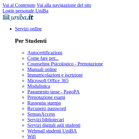
Vai al Contenuto
Vai alla navigazione del sito
Login personale UniBa
Servizi online
Per Studenti
Autocertificazioni
Come fare per...
Counseling Psicologico - Prenotazione
Manuali online
Immatricolazioni e iscrizioni
Microsoft Office 365
Modulistica
Pagamento tasse - PagoPA
Prenotazione esami
Rassegna stampa
Recupero password
SensusAccess
Servizi bibliotecari
Servizi digitali agli studenti
Webmail studenti UniBA
Wifi