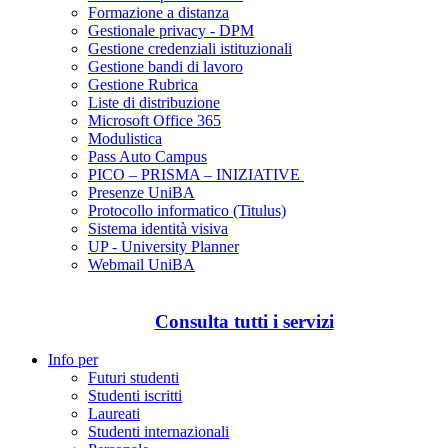
Formazione a distanza
Gestionale privacy - DPM
Gestione credenziali istituzionali
Gestione bandi di lavoro
Gestione Rubrica
Liste di distribuzione
Microsoft Office 365
Modulistica
Pass Auto Campus
PICO – PRISMA – INIZIATIVE
Presenze UniBA
Protocollo informatico (Titulus)
Sistema identità visiva
UP - University Planner
Webmail UniBA
Consulta tutti i servizi
Info per
Futuri studenti
Studenti iscritti
Laureati
Studenti internazionali