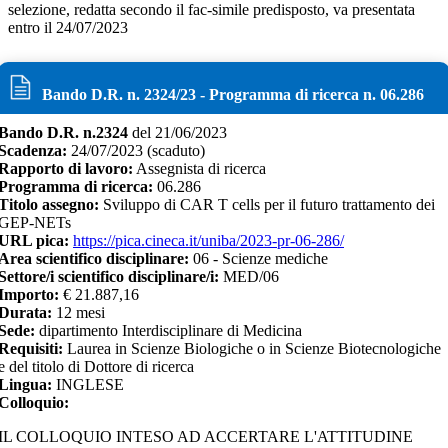
selezione, redatta secondo il fac-simile predisposto, va presentata
entro il 24/07/2023
Bando D.R. n.
2324
/
23
- Programma di ricerca n.
06.286
Bando D.R. n.
2324
del
21/06/2023
Scadenza:
24/07/2023
(scaduto)
Rapporto di lavoro:
Assegnista di ricerca
Programma di ricerca:
06.286
Titolo assegno:
Sviluppo di CAR T cells per il futuro trattamento dei
GEP-NETs
URL pica:
https://pica.cineca.it/uniba/2023-pr-06-286/
Area scientifico disciplinare:
06 - Scienze mediche
Settore/i scientifico disciplinare/i:
MED/06
Importo:
€
21.887,16
Durata:
12
mesi
Sede:
dipartimento Interdisciplinare di Medicina
Requisiti:
Laurea in Scienze Biologiche o in Scienze Biotecnologiche
e del titolo di Dottore di ricerca
Lingua:
INGLESE
Colloquio:
IL COLLOQUIO INTESO AD ACCERTARE L'ATTITUDINE