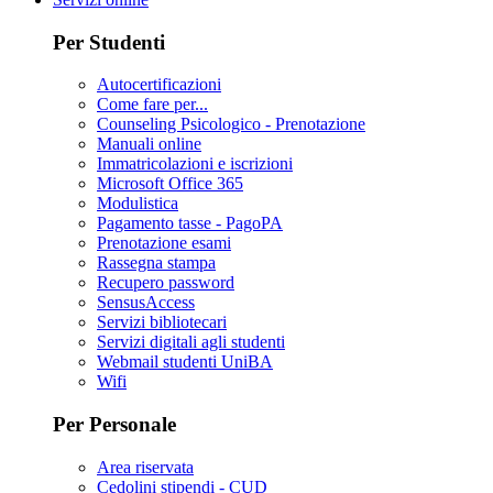
Per Studenti
Autocertificazioni
Come fare per...
Counseling Psicologico - Prenotazione
Manuali online
Immatricolazioni e iscrizioni
Microsoft Office 365
Modulistica
Pagamento tasse - PagoPA
Prenotazione esami
Rassegna stampa
Recupero password
SensusAccess
Servizi bibliotecari
Servizi digitali agli studenti
Webmail studenti UniBA
Wifi
Per Personale
Area riservata
Cedolini stipendi - CUD