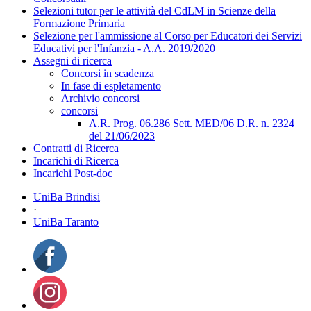
Selezioni tutor per le attività del CdLM in Scienze della
Formazione Primaria
Selezione per l'ammissione al Corso per Educatori dei Servizi
Educativi per l'Infanzia - A.A. 2019/2020
Assegni di ricerca
Concorsi in scadenza
In fase di espletamento
Archivio concorsi
concorsi
A.R. Prog. 06.286 Sett. MED/06 D.R. n. 2324
del 21/06/2023
Contratti di Ricerca
Incarichi di Ricerca
Incarichi Post-doc
UniBa Brindisi
·
UniBa Taranto