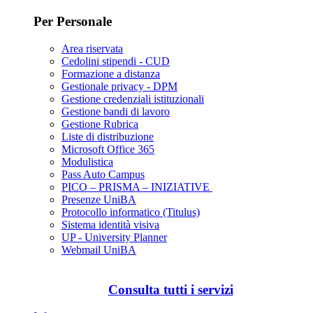
Per Personale
Area riservata
Cedolini stipendi - CUD
Formazione a distanza
Gestionale privacy - DPM
Gestione credenziali istituzionali
Gestione bandi di lavoro
Gestione Rubrica
Liste di distribuzione
Microsoft Office 365
Modulistica
Pass Auto Campus
PICO – PRISMA – INIZIATIVE
Presenze UniBA
Protocollo informatico (Titulus)
Sistema identità visiva
UP - University Planner
Webmail UniBA
Consulta tutti i servizi