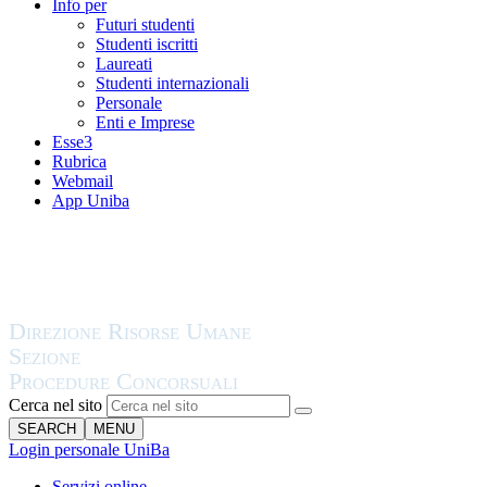
Info per
Futuri studenti
Studenti iscritti
Laureati
Studenti internazionali
Personale
Enti e Imprese
Esse3
Rubrica
Webmail
App Uniba
Cerca nel sito
SEARCH
MENU
Login personale UniBa
Servizi online