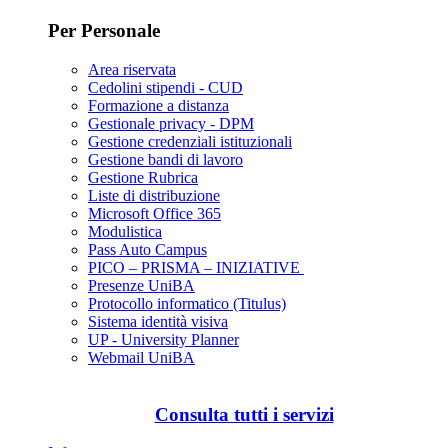
Per Personale
Area riservata
Cedolini stipendi - CUD
Formazione a distanza
Gestionale privacy - DPM
Gestione credenziali istituzionali
Gestione bandi di lavoro
Gestione Rubrica
Liste di distribuzione
Microsoft Office 365
Modulistica
Pass Auto Campus
PICO – PRISMA – INIZIATIVE
Presenze UniBA
Protocollo informatico (Titulus)
Sistema identità visiva
UP - University Planner
Webmail UniBA
Consulta tutti i servizi