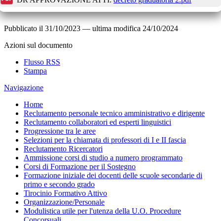
Pubblicato il
31/10/2023
—
ultima modifica
24/10/2024
Azioni sul documento
Flusso RSS
Stampa
Navigazione
Home
Reclutamento personale tecnico amministrativo e dirigente
Reclutamento collaboratori ed esperti linguistici
Progressione tra le aree
Selezioni per la chiamata di professori di I e II fascia
Reclutamento Ricercatori
Ammissione corsi di studio a numero programmato
Corsi di Formazione per il Sostegno
Formazione iniziale dei docenti delle scuole secondarie di
primo e secondo grado
Tirocinio Formativo Attivo
Organizzazione/Personale
Modulistica utile per l'utenza della U.O. Procedure
Concorsuali