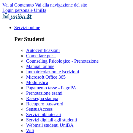
Vai al Contenuto
Vai alla navigazione del sito
Login personale UniBa
Servizi online
Per Studenti
Autocertificazioni
Come fare per...
Counseling Psicologico - Prenotazione
Manuali online
Immatricolazioni e iscrizioni
Microsoft Office 365
Modulistica
Pagamento tasse - PagoPA
Prenotazione esami
Rassegna stampa
Recupero password
SensusAccess
Servizi bibliotecari
Servizi digitali agli studenti
Webmail studenti UniBA
Wifi