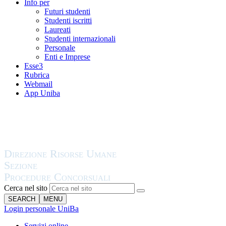
Info per
Futuri studenti
Studenti iscritti
Laureati
Studenti internazionali
Personale
Enti e Imprese
Esse3
Rubrica
Webmail
App Uniba
Cerca nel sito
SEARCH
MENU
Login personale UniBa
Servizi online