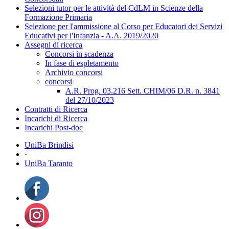
Selezioni tutor per le attività del CdLM in Scienze della
Formazione Primaria
Selezione per l'ammissione al Corso per Educatori dei Servizi
Educativi per l'Infanzia - A.A. 2019/2020
Assegni di ricerca
Concorsi in scadenza
In fase di espletamento
Archivio concorsi
concorsi
A.R. Prog. 03.216 Sett. CHIM/06 D.R. n. 3841
del 27/10/2023
Contratti di Ricerca
Incarichi di Ricerca
Incarichi Post-doc
UniBa Brindisi
·
UniBa Taranto