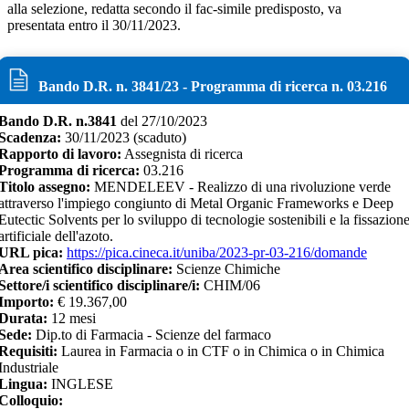
alla selezione, redatta secondo il fac-simile predisposto, va
presentata entro il 30/11/2023.
Bando D.R. n.
3841
/
23
- Programma di ricerca n.
03.216
Bando D.R. n.
3841
del
27/10/2023
Scadenza:
30/11/2023
(scaduto)
Rapporto di lavoro:
Assegnista di ricerca
Programma di ricerca:
03.216
Titolo assegno:
MENDELEEV - Realizzo di una rivoluzione verde
attraverso l'impiego congiunto di Metal Organic Frameworks e Deep
Eutectic Solvents per lo sviluppo di tecnologie sostenibili e la fissazion
artificiale dell'azoto.
URL pica:
https://pica.cineca.it/uniba/2023-pr-03-216/domande
Area scientifico disciplinare:
Scienze Chimiche
Settore/i scientifico disciplinare/i:
CHIM/06
Importo:
€
19.367,00
Durata:
12
mesi
Sede:
Dip.to di Farmacia - Scienze del farmaco
Requisiti:
Laurea in Farmacia o in CTF o in Chimica o in Chimica
Industriale
Lingua:
INGLESE
Colloquio: