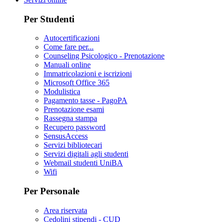
Per Studenti
Autocertificazioni
Come fare per...
Counseling Psicologico - Prenotazione
Manuali online
Immatricolazioni e iscrizioni
Microsoft Office 365
Modulistica
Pagamento tasse - PagoPA
Prenotazione esami
Rassegna stampa
Recupero password
SensusAccess
Servizi bibliotecari
Servizi digitali agli studenti
Webmail studenti UniBA
Wifi
Per Personale
Area riservata
Cedolini stipendi - CUD