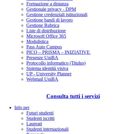
Formazione a distanza
Gestionale privacy - DPM
Gestione credenziali istituzionali
Gestione bandi di lavoro
Gestione Rubrica
Liste di distribuzione
Microsoft Office 365
Modulistica
Pass Auto Campus
PICO – PRISMA – INIZIATIVE
Presenze UniBA
Protocollo informatico (Titulus)
Sistema identità visiva
UP - University Planner
Webmail UniBA
Consulta tutti i servizi
Info per
Futuri studenti
Studenti iscritti
Laureati
Studenti internazionali