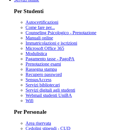
Per Studenti
Autocertificazioni
Come fare per...
Counseling Psicologico - Prenotazione
Manuali online
Immatricolazioni e iscrizioni
Microsoft Office 365
Modulistica
Pagamento tasse - PagoPA
Prenotazione esami
Rassegna stampa
Recupero password
SensusAccess
Servizi bibliotecari
Servizi digitali agli studenti
Webmail studenti UniBA
Wifi
Per Personale
Area riservata
Cedolini stipendi - CUD