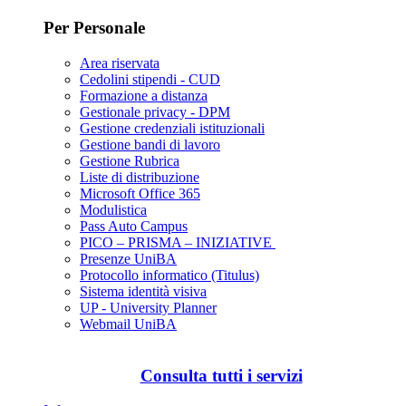
Per Personale
Area riservata
Cedolini stipendi - CUD
Formazione a distanza
Gestionale privacy - DPM
Gestione credenziali istituzionali
Gestione bandi di lavoro
Gestione Rubrica
Liste di distribuzione
Microsoft Office 365
Modulistica
Pass Auto Campus
PICO – PRISMA – INIZIATIVE
Presenze UniBA
Protocollo informatico (Titulus)
Sistema identità visiva
UP - University Planner
Webmail UniBA
Consulta tutti i servizi