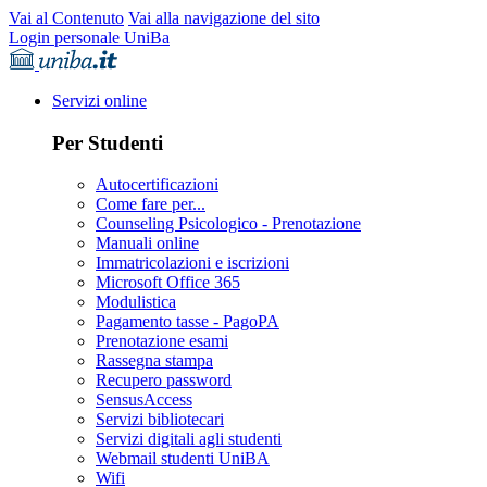
Vai al Contenuto
Vai alla navigazione del sito
Login personale UniBa
Servizi online
Per Studenti
Autocertificazioni
Come fare per...
Counseling Psicologico - Prenotazione
Manuali online
Immatricolazioni e iscrizioni
Microsoft Office 365
Modulistica
Pagamento tasse - PagoPA
Prenotazione esami
Rassegna stampa
Recupero password
SensusAccess
Servizi bibliotecari
Servizi digitali agli studenti
Webmail studenti UniBA
Wifi