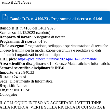
entro il 22/12/2023
Bando D.R. n.
4100
/
23
- Programma di ricerca n.
01.96
Bando D.R. n.
4100
del
14/11/2023
Scadenza:
22/12/2023
(scaduto)
Rapporto di lavoro:
Assegnista di ricerca
Programma di ricerca:
01.96
Titolo assegno:
Progettazione, sviluppo e sperimentazione di tecniche
di deep learning per la modellazione descrittiva e predittiva di dati
multiomici organizzati in reti multi-tipo
URL pica:
https://pica.cineca.it/uniba/2023-pr-01-96/domande
Area scientifico disciplinare:
01 - Scienze Matematiche e informatich
Settore/i scientifico disciplinare/i:
INF/01
Importo:
€
25.940,33
Durata:
24
mesi
Sede:
Dipartimento di Informatica
Requisiti:
Laurea
Lingua:
INGLESE
Colloquio:
IL COLLOQUIO INTESO AD ACCERTARE L'ATTITUDINE
ALLA RICERCA, VERTE SULLA RICERCA DI CUI SOPRA E