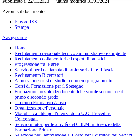
Pubblicato il
22/11/2023
—
ultima modifica
31/01/2024
Azioni sul documento
Flusso RSS
Stampa
Navigazione
Home
Reclutamento personale tecnico amministrativo e dirigente
Reclutamento collaboratori ed esperti linguistici
Progressione tra le aree
Selezioni per la chiamata di professori di I e II fascia
Reclutamento Ricercatori
Ammissione corsi di studio a numero programmato
Corsi di Formazione per il Sostegno
Formazione iniziale dei docenti delle scuole secondarie di
primo e secondo grado
Tirocinio Formativo Attivo
Organizzazione/Personale
Modulistica utile per l'utenza della U.O. Procedure
Concorsuali
Selezioni tutor per le attività del CdLM in Scienze della
Formazione Primaria
Selezione per l'ammissione al Corso per Educatori dei Servizi