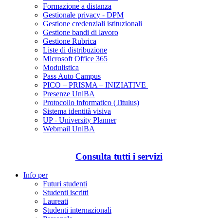
Formazione a distanza
Gestionale privacy - DPM
Gestione credenziali istituzionali
Gestione bandi di lavoro
Gestione Rubrica
Liste di distribuzione
Microsoft Office 365
Modulistica
Pass Auto Campus
PICO – PRISMA – INIZIATIVE
Presenze UniBA
Protocollo informatico (Titulus)
Sistema identità visiva
UP - University Planner
Webmail UniBA
Consulta tutti i servizi
Info per
Futuri studenti
Studenti iscritti
Laureati
Studenti internazionali