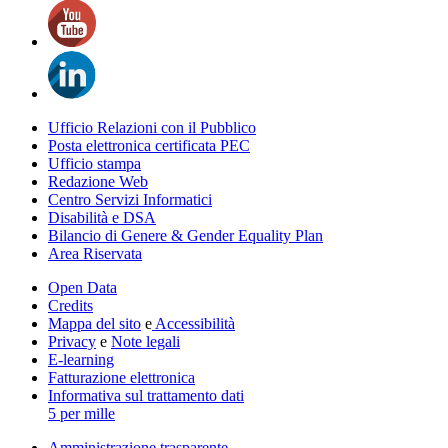
Ufficio Relazioni con il Pubblico
Posta elettronica certificata PEC
Ufficio stampa
Redazione Web
Centro Servizi Informatici
Disabilità e DSA
Bilancio di Genere & Gender Equality Plan
Area Riservata
Open Data
Credits
Mappa del sito
e
Accessibilità
Privacy
e
Note legali
E-learning
Fatturazione elettronica
Informativa sul trattamento dati
5 per mille
Amministrazione trasparente