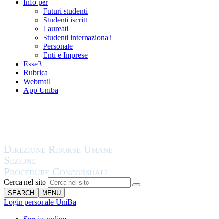
Info per
Futuri studenti
Studenti iscritti
Laureati
Studenti internazionali
Personale
Enti e Imprese
Esse3
Rubrica
Webmail
App Uniba
Cerca nel sito
SEARCH
MENU
Login personale UniBa
Servizi online