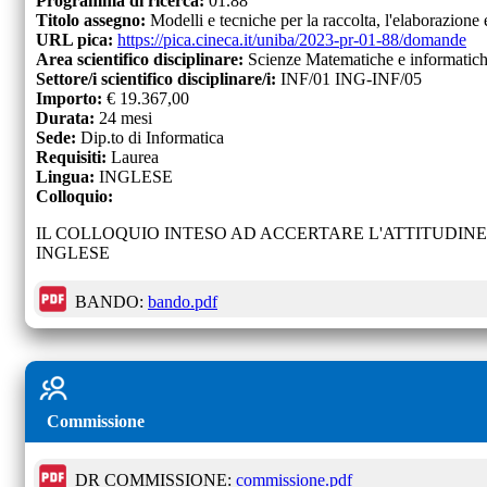
Programma di ricerca:
01.88
Titolo assegno:
Modelli e tecniche per la raccolta, l'elaborazione e 
URL pica:
https://pica.cineca.it/uniba/2023-pr-01-88/domande
Area scientifico disciplinare:
Scienze Matematiche e informatic
Settore/i scientifico disciplinare/i:
INF/01 ING-INF/05
Importo:
€
19.367,00
Durata:
24
mesi
Sede:
Dip.to di Informatica
Requisiti:
Laurea
Lingua:
INGLESE
Colloquio:
IL COLLOQUIO INTESO AD ACCERTARE L'ATTITUDIN
INGLESE
BANDO:
bando.pdf
Commissione
DR COMMISSIONE:
commissione.pdf