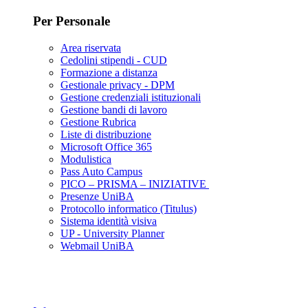
Per Personale
Area riservata
Cedolini stipendi - CUD
Formazione a distanza
Gestionale privacy - DPM
Gestione credenziali istituzionali
Gestione bandi di lavoro
Gestione Rubrica
Liste di distribuzione
Microsoft Office 365
Modulistica
Pass Auto Campus
PICO – PRISMA – INIZIATIVE
Presenze UniBA
Protocollo informatico (Titulus)
Sistema identità visiva
UP - University Planner
Webmail UniBA