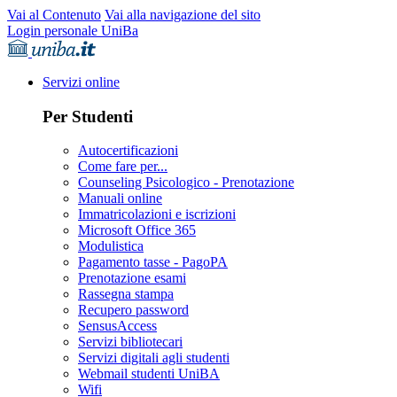
Vai al Contenuto
Vai alla navigazione del sito
Login personale UniBa
Servizi online
Per Studenti
Autocertificazioni
Come fare per...
Counseling Psicologico - Prenotazione
Manuali online
Immatricolazioni e iscrizioni
Microsoft Office 365
Modulistica
Pagamento tasse - PagoPA
Prenotazione esami
Rassegna stampa
Recupero password
SensusAccess
Servizi bibliotecari
Servizi digitali agli studenti
Webmail studenti UniBA
Wifi