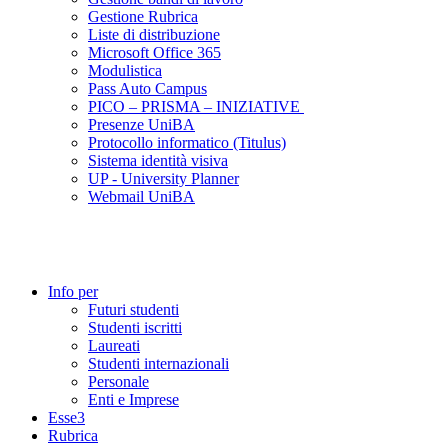
Gestione Rubrica
Liste di distribuzione
Microsoft Office 365
Modulistica
Pass Auto Campus
PICO – PRISMA – INIZIATIVE
Presenze UniBA
Protocollo informatico (Titulus)
Sistema identità visiva
UP - University Planner
Webmail UniBA
Info per
Futuri studenti
Studenti iscritti
Laureati
Studenti internazionali
Personale
Enti e Imprese
Esse3
Rubrica