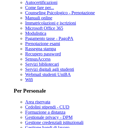
Autocertificazioni
Come fare per...
Counseling Psicologico - Prenotazione
Manuali online
Immatricolazioni e iscrizioni
Microsoft Office 365
Modulistica
Pagamento tasse - PagoPA
Prenotazione esami
Rassegna stampa
Recupero password
SensusAccess
Servizi bibliotecari
Servizi digitali agli studenti
Webmail studenti UniBA
Wifi
Per Personale
Area riservata
Cedolini stipendi - CUD
Formazione a distanza
Gestionale privacy - DPM
Gestione credenziali istituzionali
Gestione bandi di lavoro