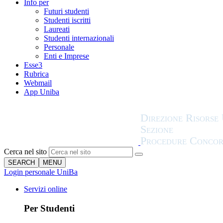
Info per
Futuri studenti
Studenti iscritti
Laureati
Studenti internazionali
Personale
Enti e Imprese
Esse3
Rubrica
Webmail
App Uniba
Cerca nel sito
SEARCH
MENU
Login personale UniBa
Servizi online
Per Studenti