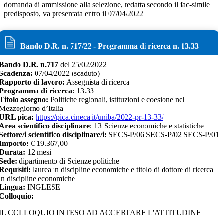
domanda di ammissione alla selezione, redatta secondo il fac-simile
predisposto, va presentata entro il 07/04/2022
Bando D.R. n.
717
/
22
- Programma di ricerca n.
13.33
Bando D.R. n.
717
del
25/02/2022
Scadenza:
07/04/2022
(scaduto)
Rapporto di lavoro:
Assegnista di ricerca
Programma di ricerca:
13.33
Titolo assegno:
Politiche regionali, istituzioni e coesione nel
Mezzogiorno d’Italia
URL pica:
https://pica.cineca.it/uniba/2022-pr-13-33/
Area scientifico disciplinare:
13-Scienze economiche e statistiche
Settore/i scientifico disciplinare/i:
SECS-P/06 SECS-P/02 SECS-P/0
Importo:
€
19.367,00
Durata:
12
mesi
Sede:
dipartimento di Scienze politiche
Requisiti:
laurea in discipline economiche e titolo di dottore di ricerca
in discipline economiche
Lingua:
INGLESE
Colloquio:
IL COLLOQUIO INTESO AD ACCERTARE L'ATTITUDINE