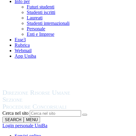
Info per
Futuri studenti
Studenti iscritti
Laureati
Studenti internazionali
Personale
Enti e Imprese
Esse3
Rubrica
Webmail
App Uniba
Cerca nel sito
SEARCH
MENU
Login personale UniBa
Servizi online