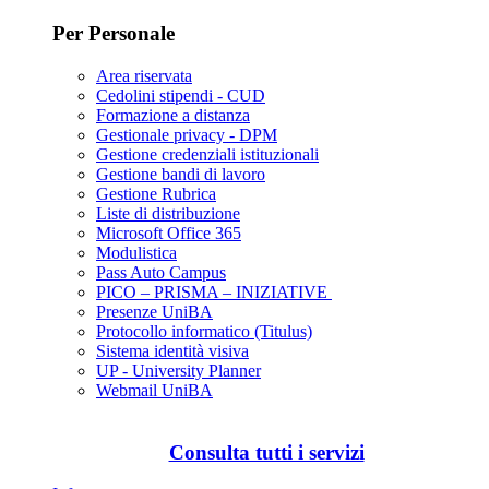
Per Personale
Area riservata
Cedolini stipendi - CUD
Formazione a distanza
Gestionale privacy - DPM
Gestione credenziali istituzionali
Gestione bandi di lavoro
Gestione Rubrica
Liste di distribuzione
Microsoft Office 365
Modulistica
Pass Auto Campus
PICO – PRISMA – INIZIATIVE
Presenze UniBA
Protocollo informatico (Titulus)
Sistema identità visiva
UP - University Planner
Webmail UniBA
Consulta tutti i servizi