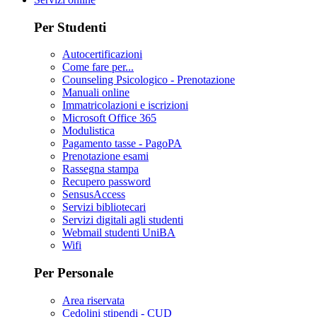
Per Studenti
Autocertificazioni
Come fare per...
Counseling Psicologico - Prenotazione
Manuali online
Immatricolazioni e iscrizioni
Microsoft Office 365
Modulistica
Pagamento tasse - PagoPA
Prenotazione esami
Rassegna stampa
Recupero password
SensusAccess
Servizi bibliotecari
Servizi digitali agli studenti
Webmail studenti UniBA
Wifi
Per Personale
Area riservata
Cedolini stipendi - CUD