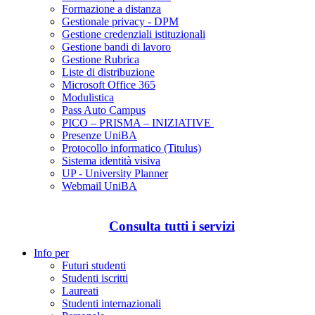
Formazione a distanza
Gestionale privacy - DPM
Gestione credenziali istituzionali
Gestione bandi di lavoro
Gestione Rubrica
Liste di distribuzione
Microsoft Office 365
Modulistica
Pass Auto Campus
PICO – PRISMA – INIZIATIVE
Presenze UniBA
Protocollo informatico (Titulus)
Sistema identità visiva
UP - University Planner
Webmail UniBA
Consulta tutti i servizi
Info per
Futuri studenti
Studenti iscritti
Laureati
Studenti internazionali