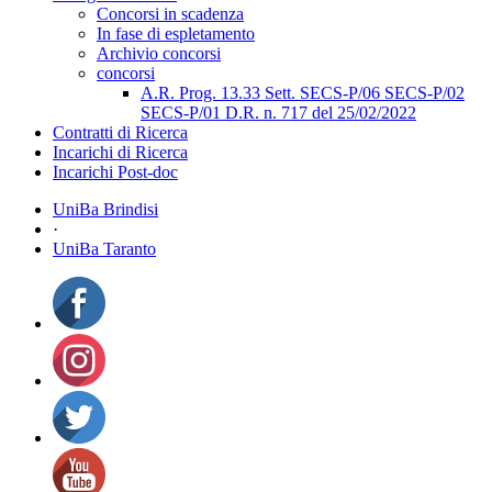
Concorsi in scadenza
In fase di espletamento
Archivio concorsi
concorsi
A.R. Prog. 13.33 Sett. SECS-P/06 SECS-P/02
SECS-P/01 D.R. n. 717 del 25/02/2022
Contratti di Ricerca
Incarichi di Ricerca
Incarichi Post-doc
UniBa Brindisi
·
UniBa Taranto