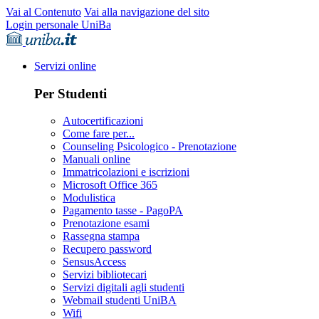
Vai al Contenuto
Vai alla navigazione del sito
Login personale UniBa
Servizi online
Per Studenti
Autocertificazioni
Come fare per...
Counseling Psicologico - Prenotazione
Manuali online
Immatricolazioni e iscrizioni
Microsoft Office 365
Modulistica
Pagamento tasse - PagoPA
Prenotazione esami
Rassegna stampa
Recupero password
SensusAccess
Servizi bibliotecari
Servizi digitali agli studenti
Webmail studenti UniBA
Wifi