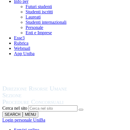
Info per
Futuri studenti
Studenti iscritti
Laureati
Studenti internazionali
Personale
Enti e Imprese
Esse3
Rubrica
Webmail
App Uniba
Cerca nel sito
SEARCH
MENU
Login personale UniBa
Servizi online