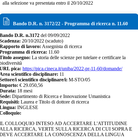
alla selezione va presentata entro il 20/10/2022
Bando D.R. n.
3172
/
22
- Programma di ricerca n.
11.60
Bando D.R. n.
3172
del
09/09/2022
Scadenza:
20/10/2022
(scaduto)
Rapporto di lavoro:
Assegnista di ricerca
Programma di ricerca:
11.60
Titolo assegno:
La storia delle scienze per tutelare e certificare la
biodiversità
URL pica:
https://pica.cineca.it/uniba/2022-pr-11-60/domande/
Area scientifico disciplinare:
11
Settore/i scientifico disciplinare/i:
M-STO/05
Importo:
€
29.050,56
Durata:
18
mesi
Sede:
Dipartimento di Ricerca e Innovazione Umanistica
Requisiti:
Laurea e Titolo di dottore di ricerca
Lingua:
INGLESE
Colloquio:
IL COLLOQUIO INTESO AD ACCERTARE L'ATTITUDINE
ALLA RICERCA, VERTE SULLA RICERCA DI CUI SOPRA E
DEVE ACCERTARE LA CONOSCENZA DELLA LINGUA