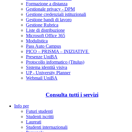
Formazione a distanza
Gestionale privacy - DPM
Gestione credenziali istituzionali
Gestione bandi di lavoro
Gestione Rubrica
Liste di distribuzione
Microsoft Office 365
Modulistica
Pass Auto Campus
PICO – PRISMA – INIZIATIVE
Presenze UniBA
Protocollo informatico (Titulus)
Sistema identità visiva
UP - University Planner
Webmail UniBA
Consulta tutti i servizi
Info per
Futuri studenti
Studenti iscritti
Laureati
Studenti internazionali