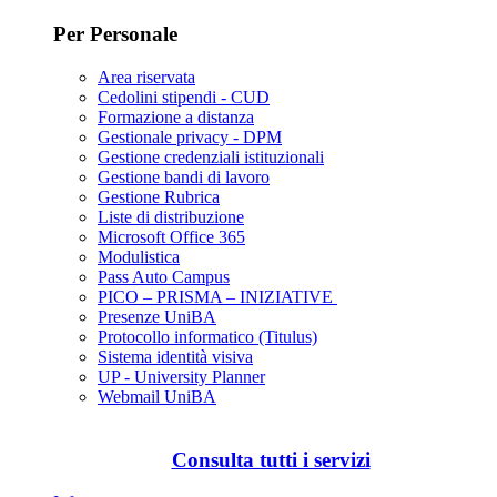
Per Personale
Area riservata
Cedolini stipendi - CUD
Formazione a distanza
Gestionale privacy - DPM
Gestione credenziali istituzionali
Gestione bandi di lavoro
Gestione Rubrica
Liste di distribuzione
Microsoft Office 365
Modulistica
Pass Auto Campus
PICO – PRISMA – INIZIATIVE
Presenze UniBA
Protocollo informatico (Titulus)
Sistema identità visiva
UP - University Planner
Webmail UniBA
Consulta tutti i servizi