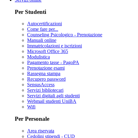
Per Studenti
Autocertificazioni
Come fare per...
Counseling Psicologico - Prenotazione
Manuali online
Immatricolazioni e iscrizioni
Microsoft Office 365
Modulistica
Pagamento tasse - PagoPA
Prenotazione esami
Rassegna stampa
Recupero password
SensusAccess
Servizi bibliotecari
Servizi digitali agli studenti
Webmail studenti UniBA
Wifi
Per Personale
Area riservata
Cedolini stipendi - CUD