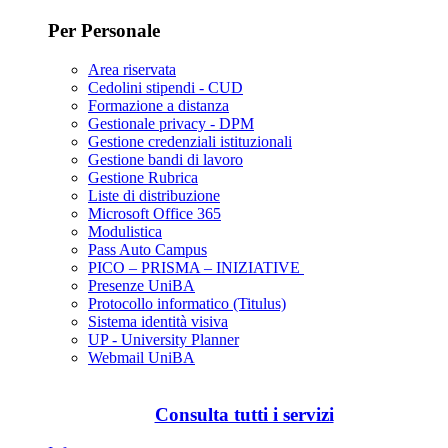
Per Personale
Area riservata
Cedolini stipendi - CUD
Formazione a distanza
Gestionale privacy - DPM
Gestione credenziali istituzionali
Gestione bandi di lavoro
Gestione Rubrica
Liste di distribuzione
Microsoft Office 365
Modulistica
Pass Auto Campus
PICO – PRISMA – INIZIATIVE
Presenze UniBA
Protocollo informatico (Titulus)
Sistema identità visiva
UP - University Planner
Webmail UniBA
Consulta tutti i servizi