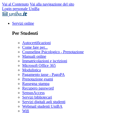
Vai al Contenuto
Vai alla navigazione del sito
Login personale UniBa
Servizi online
Per Studenti
Autocertificazioni
Come fare per...
Counseling Psicologico - Prenotazione
Manuali online
Immatricolazioni e iscrizioni
Microsoft Office 365
Modulistica
Pagamento tasse - PagoPA
Prenotazione esami
Rassegna stampa
Recupero password
SensusAccess
Servizi bibliotecari
Servizi digitali agli studenti
Webmail studenti UniBA
Wifi