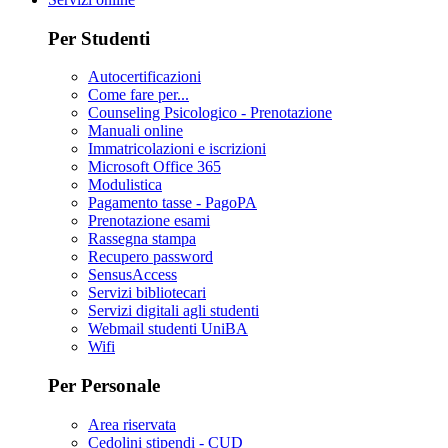
Per Studenti
Autocertificazioni
Come fare per...
Counseling Psicologico - Prenotazione
Manuali online
Immatricolazioni e iscrizioni
Microsoft Office 365
Modulistica
Pagamento tasse - PagoPA
Prenotazione esami
Rassegna stampa
Recupero password
SensusAccess
Servizi bibliotecari
Servizi digitali agli studenti
Webmail studenti UniBA
Wifi
Per Personale
Area riservata
Cedolini stipendi - CUD