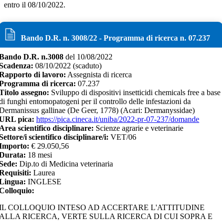
entro il 08/10/2022.
Bando D.R. n.
3008
/
22
- Programma di ricerca n.
07.237
Bando D.R. n.
3008
del
10/08/2022
Scadenza:
08/10/2022
(scaduto)
Rapporto di lavoro:
Assegnista di ricerca
Programma di ricerca:
07.237
Titolo assegno:
Sviluppo di dispositivi insetticidi chemicals free a base
di funghi entomopatogeni per il controllo delle infestazioni da
Dermanissus gallinae (De Geer, 1778) (Acari: Dermanyssidae)
URL pica:
https://pica.cineca.it/uniba/2022-pr-07-237/domande
Area scientifico disciplinare:
Scienze agrarie e veterinarie
Settore/i scientifico disciplinare/i:
VET/06
Importo:
€
29.050,56
Durata:
18
mesi
Sede:
Dip.to di Medicina veterinaria
Requisiti:
Laurea
Lingua:
INGLESE
Colloquio:
IL COLLOQUIO INTESO AD ACCERTARE L'ATTITUDINE
ALLA RICERCA, VERTE SULLA RICERCA DI CUI SOPRA E