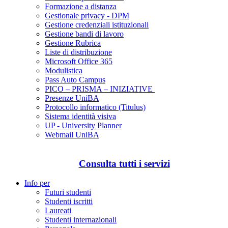
Formazione a distanza
Gestionale privacy - DPM
Gestione credenziali istituzionali
Gestione bandi di lavoro
Gestione Rubrica
Liste di distribuzione
Microsoft Office 365
Modulistica
Pass Auto Campus
PICO – PRISMA – INIZIATIVE
Presenze UniBA
Protocollo informatico (Titulus)
Sistema identità visiva
UP - University Planner
Webmail UniBA
Consulta tutti i servizi
Info per
Futuri studenti
Studenti iscritti
Laureati
Studenti internazionali