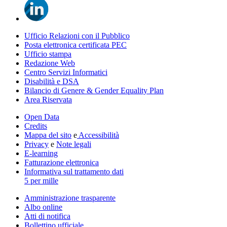
Ufficio Relazioni con il Pubblico
Posta elettronica certificata PEC
Ufficio stampa
Redazione Web
Centro Servizi Informatici
Disabilità e DSA
Bilancio di Genere & Gender Equality Plan
Area Riservata
Open Data
Credits
Mappa del sito
e
Accessibilità
Privacy
e
Note legali
E-learning
Fatturazione elettronica
Informativa sul trattamento dati
5 per mille
Amministrazione trasparente
Albo online
Atti di notifica
Bollettino ufficiale