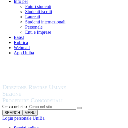
Info per
Futuri studenti
Studenti iscritti
Laureati
Studenti internazionali
Personale
Enti e Imprese
Esse3
Rubrica
Webmail
App Uniba
Cerca nel sito
SEARCH
MENU
Login personale UniBa
Servizi online