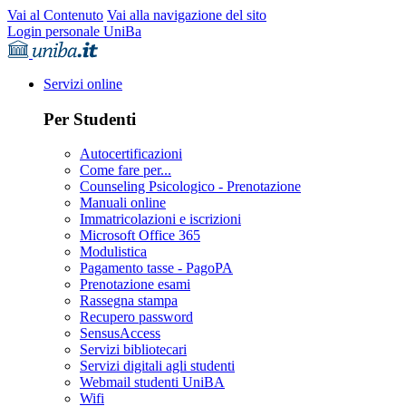
Vai al Contenuto
Vai alla navigazione del sito
Login personale UniBa
Servizi online
Per Studenti
Autocertificazioni
Come fare per...
Counseling Psicologico - Prenotazione
Manuali online
Immatricolazioni e iscrizioni
Microsoft Office 365
Modulistica
Pagamento tasse - PagoPA
Prenotazione esami
Rassegna stampa
Recupero password
SensusAccess
Servizi bibliotecari
Servizi digitali agli studenti
Webmail studenti UniBA
Wifi