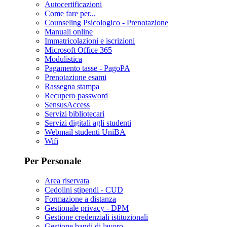
Autocertificazioni
Come fare per...
Counseling Psicologico - Prenotazione
Manuali online
Immatricolazioni e iscrizioni
Microsoft Office 365
Modulistica
Pagamento tasse - PagoPA
Prenotazione esami
Rassegna stampa
Recupero password
SensusAccess
Servizi bibliotecari
Servizi digitali agli studenti
Webmail studenti UniBA
Wifi
Per Personale
Area riservata
Cedolini stipendi - CUD
Formazione a distanza
Gestionale privacy - DPM
Gestione credenziali istituzionali
Gestione bandi di lavoro