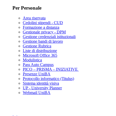
Per Personale
Area riservata
Cedolini stipendi - CUD
Formazione a distanza
Gestionale privacy - DPM
Gestione credenziali istituzionali
Gestione bandi di lavoro
Gestione Rubrica
Liste di distribuzione
Microsoft Office 365
Modulistica
Pass Auto Campus
PICO – PRISMA – INIZIATIVE
Presenze UniBA
Protocollo informatico (Titulus)
Sistema identità visiva
UP - University Planner
Webmail UniBA