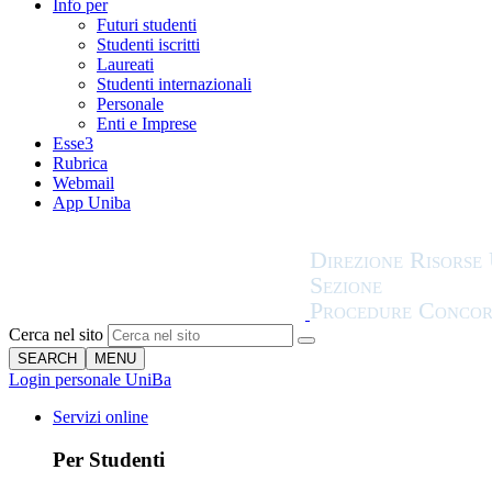
Info per
Futuri studenti
Studenti iscritti
Laureati
Studenti internazionali
Personale
Enti e Imprese
Esse3
Rubrica
Webmail
App Uniba
Cerca nel sito
SEARCH
MENU
Login personale UniBa
Servizi online
Per Studenti