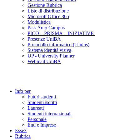
Gestione Rubrica
Liste di distribuzione
Microsoft Office 365
Modulistica
Pass Auto Campus
PICO – PRISMA – INIZIATIVE
Presenze UniBA
Protocollo informatico (Titulus)
Sistema identità visiva
UP - University Planner
Webmail UniBA
Info per
Futuri studenti
Studenti iscritti
Laureati
Studenti internazionali
Personale
Enti e Imprese
Esse3
Rubrica