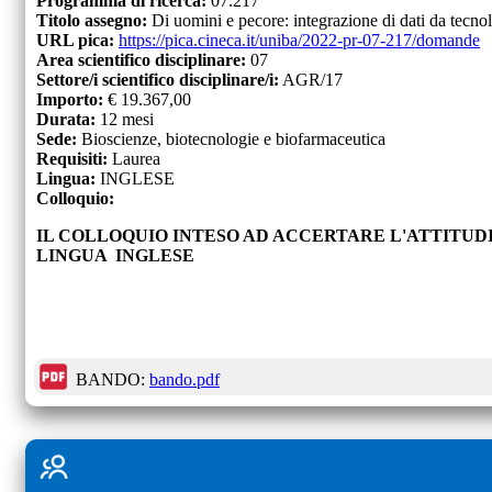
Programma di ricerca:
07.217
Titolo assegno:
Di uomini e pecore: integrazione di dati da tecno
URL pica:
https://pica.cineca.it/uniba/2022-pr-07-217/domande
Area scientifico disciplinare:
07
Settore/i scientifico disciplinare/i:
AGR/17
Importo:
€
19.367,00
Durata:
12
mesi
Sede:
Bioscienze, biotecnologie e biofarmaceutica
Requisiti:
Laurea
Lingua:
INGLESE
Colloquio:
IL COLLOQUIO INTESO AD ACCERTARE L'ATTITUD
LINGUA
INGLESE
BANDO:
bando.pdf