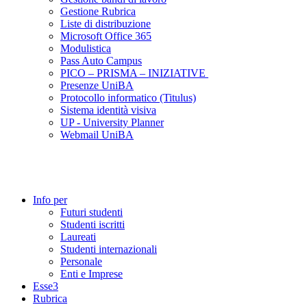
Gestione Rubrica
Liste di distribuzione
Microsoft Office 365
Modulistica
Pass Auto Campus
PICO – PRISMA – INIZIATIVE
Presenze UniBA
Protocollo informatico (Titulus)
Sistema identità visiva
UP - University Planner
Webmail UniBA
Info per
Futuri studenti
Studenti iscritti
Laureati
Studenti internazionali
Personale
Enti e Imprese
Esse3
Rubrica