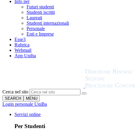
Info per
Futuri studenti
Studenti iscritti
Laureati
Studenti internazionali
Personale
Enti e Imprese
Esse3
Rubrica
Webmail
App Uniba
Cerca nel sito
SEARCH
MENU
Login personale UniBa
Servizi online
Per Studenti