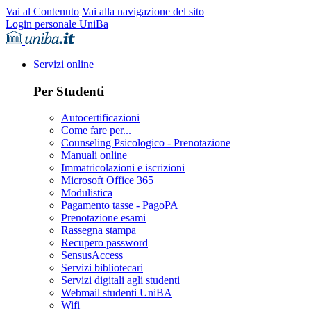
Vai al Contenuto
Vai alla navigazione del sito
Login personale UniBa
Servizi online
Per Studenti
Autocertificazioni
Come fare per...
Counseling Psicologico - Prenotazione
Manuali online
Immatricolazioni e iscrizioni
Microsoft Office 365
Modulistica
Pagamento tasse - PagoPA
Prenotazione esami
Rassegna stampa
Recupero password
SensusAccess
Servizi bibliotecari
Servizi digitali agli studenti
Webmail studenti UniBA
Wifi