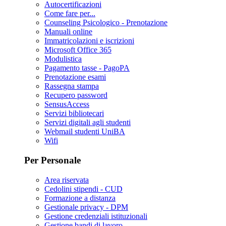
Autocertificazioni
Come fare per...
Counseling Psicologico - Prenotazione
Manuali online
Immatricolazioni e iscrizioni
Microsoft Office 365
Modulistica
Pagamento tasse - PagoPA
Prenotazione esami
Rassegna stampa
Recupero password
SensusAccess
Servizi bibliotecari
Servizi digitali agli studenti
Webmail studenti UniBA
Wifi
Per Personale
Area riservata
Cedolini stipendi - CUD
Formazione a distanza
Gestionale privacy - DPM
Gestione credenziali istituzionali
Gestione bandi di lavoro