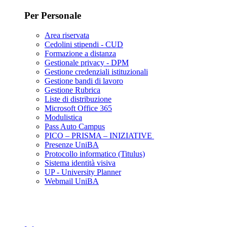
Per Personale
Area riservata
Cedolini stipendi - CUD
Formazione a distanza
Gestionale privacy - DPM
Gestione credenziali istituzionali
Gestione bandi di lavoro
Gestione Rubrica
Liste di distribuzione
Microsoft Office 365
Modulistica
Pass Auto Campus
PICO – PRISMA – INIZIATIVE
Presenze UniBA
Protocollo informatico (Titulus)
Sistema identità visiva
UP - University Planner
Webmail UniBA