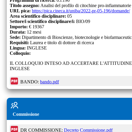
Programma di ricerca:
05.196
Titolo assegno:
Analisi del profilo di citochine pro-infiammatorie 
URL pica:
https://pica.cineca.it/uniba/2022-pr-05-196/domande/
Area scientifico disciplinare:
05
Settore/i scientifico disciplinare/i:
BIO/09
Importo:
€
19367
Durata:
12
mesi
Sede:
Dipartimento di Bioscienze, biotecnologie e biofarmaceutic
Requisiti:
Laurea e titolo di dottore di ricerca
Lingua:
INGLESE
Colloquio:
IL COLLOQUIO INTESO AD ACCERTARE L'ATTITUDIN
INGLESE
BANDO:
bando.pdf
Commissione
DR COMMISSIONE:
Decreto Commissione.pdf