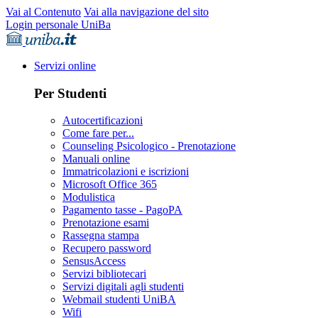
Vai al Contenuto
Vai alla navigazione del sito
Login personale UniBa
Servizi online
Per Studenti
Autocertificazioni
Come fare per...
Counseling Psicologico - Prenotazione
Manuali online
Immatricolazioni e iscrizioni
Microsoft Office 365
Modulistica
Pagamento tasse - PagoPA
Prenotazione esami
Rassegna stampa
Recupero password
SensusAccess
Servizi bibliotecari
Servizi digitali agli studenti
Webmail studenti UniBA
Wifi