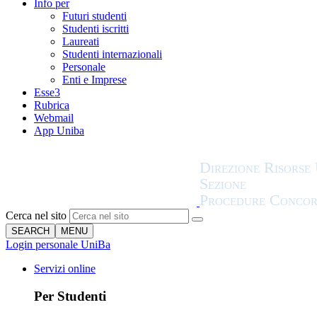
Info per
Futuri studenti
Studenti iscritti
Laureati
Studenti internazionali
Personale
Enti e Imprese
Esse3
Rubrica
Webmail
App Uniba
Cerca nel sito
SEARCH
MENU
Login personale UniBa
Servizi online
Per Studenti