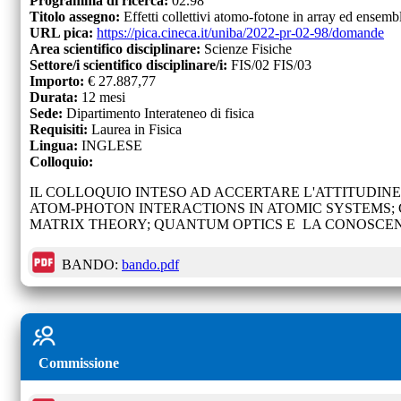
Programma di ricerca:
02.98
Titolo assegno:
Effetti collettivi atomo-fotone in array ed ensemb
URL pica:
https://pica.cineca.it/uniba/2022-pr-02-98/domande
Area scientifico disciplinare:
Scienze Fisiche
Settore/i scientifico disciplinare/i:
FIS/02 FIS/03
Importo:
€
27.887,77
Durata:
12
mesi
Sede:
Dipartimento Interateneo di fisica
Requisiti:
Laurea in Fisica
Lingua:
INGLESE
Colloquio:
IL COLLOQUIO INTESO AD ACCERTARE L'ATTITUDINE
ATOM-PHOTON INTERACTIONS IN ATOMIC SYSTEMS
MATRIX THEORY; QUANTUM OPTICS E LA CONOSCEN
BANDO:
bando.pdf
Commissione