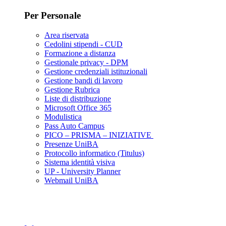
Per Personale
Area riservata
Cedolini stipendi - CUD
Formazione a distanza
Gestionale privacy - DPM
Gestione credenziali istituzionali
Gestione bandi di lavoro
Gestione Rubrica
Liste di distribuzione
Microsoft Office 365
Modulistica
Pass Auto Campus
PICO – PRISMA – INIZIATIVE
Presenze UniBA
Protocollo informatico (Titulus)
Sistema identità visiva
UP - University Planner
Webmail UniBA