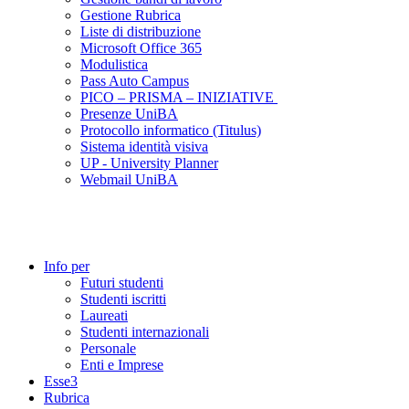
Gestione Rubrica
Liste di distribuzione
Microsoft Office 365
Modulistica
Pass Auto Campus
PICO – PRISMA – INIZIATIVE
Presenze UniBA
Protocollo informatico (Titulus)
Sistema identità visiva
UP - University Planner
Webmail UniBA
Info per
Futuri studenti
Studenti iscritti
Laureati
Studenti internazionali
Personale
Enti e Imprese
Esse3
Rubrica