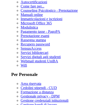
Autocertificazioni
Come fare per...
Counseling Psicologico - Prenotazione
Manuali online
Immatricolazioni e iscrizioni
Microsoft Office 365
Modulistica
Pagamento tasse - PagoPA
Prenotazione esami
Rassegna stampa
Recupero password
SensusAccess
Servizi bibliotecari
Servizi digitali agli studenti
Webmail studenti UniBA
Wifi
Per Personale
Area riservata
Cedolini stipendi - CUD
Formazione a distanza
Gestionale privacy - DPM
Gestione credenziali istituzionali
Gestione bandi di lavoro