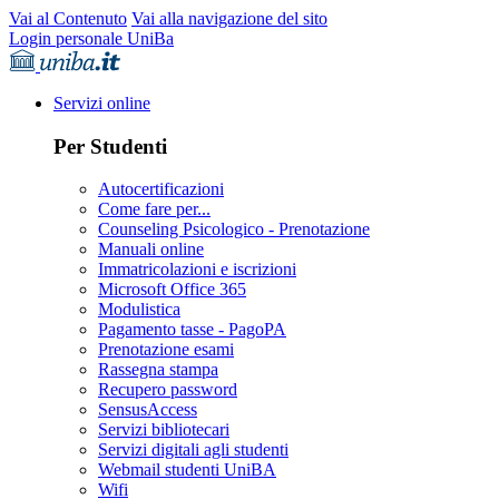
Vai al Contenuto
Vai alla navigazione del sito
Login personale UniBa
Servizi online
Per Studenti
Autocertificazioni
Come fare per...
Counseling Psicologico - Prenotazione
Manuali online
Immatricolazioni e iscrizioni
Microsoft Office 365
Modulistica
Pagamento tasse - PagoPA
Prenotazione esami
Rassegna stampa
Recupero password
SensusAccess
Servizi bibliotecari
Servizi digitali agli studenti
Webmail studenti UniBA
Wifi