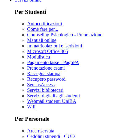
Per Studenti
Autocertificazioni
Come fare per...
Counseling Psicologico - Prenotazione
Manuali online
Immatricolazioni e iscrizioni
Microsoft Office 365
Modulistica
Pagamento tasse - PagoPA
Prenotazione esami
Rassegna stampa
Recupero password
SensusAccess
Servizi bibliotecari
Servizi digitali agli studenti
Webmail studenti UniBA
Wifi
Per Personale
Area riservata
Cedolini stipendi - CUD