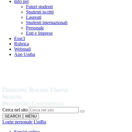
Info per
Futuri studenti
Studenti iscritti
Laureati
Studenti internazionali
Personale
Enti e Imprese
Esse3
Rubrica
Webmail
App Uniba
Cerca nel sito
SEARCH
MENU
Login personale UniBa
Servizi online