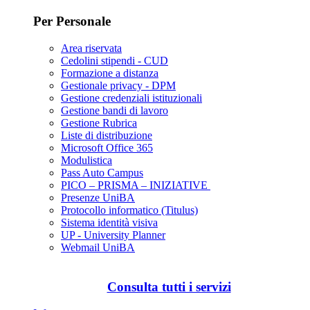
Per Personale
Area riservata
Cedolini stipendi - CUD
Formazione a distanza
Gestionale privacy - DPM
Gestione credenziali istituzionali
Gestione bandi di lavoro
Gestione Rubrica
Liste di distribuzione
Microsoft Office 365
Modulistica
Pass Auto Campus
PICO – PRISMA – INIZIATIVE
Presenze UniBA
Protocollo informatico (Titulus)
Sistema identità visiva
UP - University Planner
Webmail UniBA
Consulta tutti i servizi