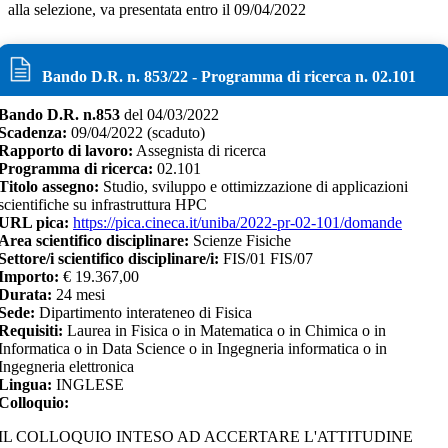
alla selezione, va presentata entro il 09/04/2022
Bando D.R. n.
853
/
22
- Programma di ricerca n.
02.101
Bando D.R. n.
853
del
04/03/2022
Scadenza:
09/04/2022
(scaduto)
Rapporto di lavoro:
Assegnista di ricerca
Programma di ricerca:
02.101
Titolo assegno:
Studio, sviluppo e ottimizzazione di applicazioni
scientifiche su infrastruttura HPC
URL pica:
https://pica.cineca.it/uniba/2022-pr-02-101/domande
Area scientifico disciplinare:
Scienze Fisiche
Settore/i scientifico disciplinare/i:
FIS/01 FIS/07
Importo:
€
19.367,00
Durata:
24
mesi
Sede:
Dipartimento interateneo di Fisica
Requisiti:
Laurea in Fisica o in Matematica o in Chimica o in
Informatica o in Data Science o in Ingegneria informatica o in
Ingegneria elettronica
Lingua:
INGLESE
Colloquio:
IL COLLOQUIO INTESO AD ACCERTARE L'ATTITUDINE