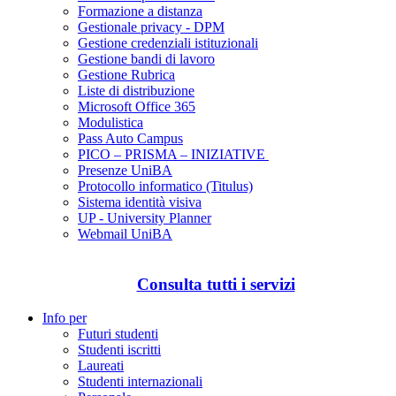
Formazione a distanza
Gestionale privacy - DPM
Gestione credenziali istituzionali
Gestione bandi di lavoro
Gestione Rubrica
Liste di distribuzione
Microsoft Office 365
Modulistica
Pass Auto Campus
PICO – PRISMA – INIZIATIVE
Presenze UniBA
Protocollo informatico (Titulus)
Sistema identità visiva
UP - University Planner
Webmail UniBA
Consulta tutti i servizi
Info per
Futuri studenti
Studenti iscritti
Laureati
Studenti internazionali