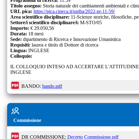
Programma di ricerca:
11.59
Titolo assegno:
Storia naturale dei cambiamenti ambientali e climat
URL pica:
https://pica.cineca.it/uniba/2022-pr-11-59/
Area scientifico disciplinare:
11-Scienze storiche, filosofiche, 
Settore/i scientifico disciplinare/i:
M-STO/05
Importo:
€
29.050,56
Durata:
18
mesi
Sede:
dipartimento di Ricerca e Innovazione Umanistica
Requisiti:
laurea e titolo di Dottore di ricerca
Lingua:
INGLESE
Colloquio:
IL COLLOQUIO INTESO AD ACCERTARE L'ATTITUDIN
INGLESE
BANDO:
bando.pdf
Commissione
DR COMMISSIONE:
Decreto Commissione.pdf