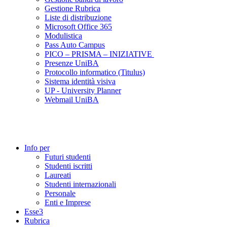
Gestione Rubrica
Liste di distribuzione
Microsoft Office 365
Modulistica
Pass Auto Campus
PICO – PRISMA – INIZIATIVE
Presenze UniBA
Protocollo informatico (Titulus)
Sistema identità visiva
UP - University Planner
Webmail UniBA
Info per
Futuri studenti
Studenti iscritti
Laureati
Studenti internazionali
Personale
Enti e Imprese
Esse3
Rubrica