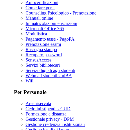
Autocertificazioni
Come fare per...
Counseling Psicologico - Prenotazione
Manuali online
Immatricolazioni e iscrizioni
Microsoft Office 365
Modulistica
Pagamento tasse - PagoPA
Prenotazione esami
Rassegna stampa
Recupero password
SensusAccess
Servizi bibliotecari
Servizi digitali agli studenti
Webmail studenti UniBA
Wifi
Per Personale
Area riservata
Cedolini stipendi - CUD
Formazione a distanza
Gestionale privacy - DPM
Gestione credenziali istituzionali
Gestione bandi di lavoro