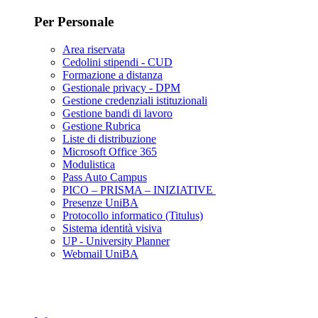
Per Personale
Area riservata
Cedolini stipendi - CUD
Formazione a distanza
Gestionale privacy - DPM
Gestione credenziali istituzionali
Gestione bandi di lavoro
Gestione Rubrica
Liste di distribuzione
Microsoft Office 365
Modulistica
Pass Auto Campus
PICO – PRISMA – INIZIATIVE
Presenze UniBA
Protocollo informatico (Titulus)
Sistema identità visiva
UP - University Planner
Webmail UniBA