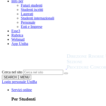
Info per
Futuri studenti
Studenti iscritti
Laureati
Studenti internazionali
Personale
Enti e Imprese
Esse3
Rubrica
Webmail
App Uniba
Cerca nel sito
SEARCH
MENU
Login personale UniBa
Servizi online
Per Studenti