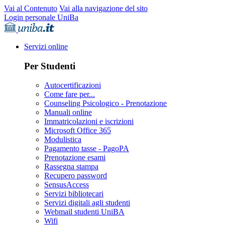
Vai al Contenuto
Vai alla navigazione del sito
Login personale UniBa
Servizi online
Per Studenti
Autocertificazioni
Come fare per...
Counseling Psicologico - Prenotazione
Manuali online
Immatricolazioni e iscrizioni
Microsoft Office 365
Modulistica
Pagamento tasse - PagoPA
Prenotazione esami
Rassegna stampa
Recupero password
SensusAccess
Servizi bibliotecari
Servizi digitali agli studenti
Webmail studenti UniBA
Wifi