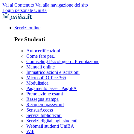
Vai al Contenuto
Vai alla navigazione del sito
Login personale UniBa
Servizi online
Per Studenti
Autocertificazioni
Come fare per...
Counseling Psicologico - Prenotazione
Manuali online
Immatricolazioni e iscrizioni
Microsoft Office 365
Modulistica
Pagamento tasse - PagoPA
Prenotazione esami
Rassegna stampa
Recupero password
SensusAccess
Servizi bibliotecari
Servizi digitali agli studenti
Webmail studenti UniBA
Wifi