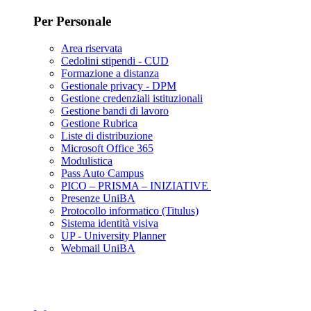
Per Personale
Area riservata
Cedolini stipendi - CUD
Formazione a distanza
Gestionale privacy - DPM
Gestione credenziali istituzionali
Gestione bandi di lavoro
Gestione Rubrica
Liste di distribuzione
Microsoft Office 365
Modulistica
Pass Auto Campus
PICO – PRISMA – INIZIATIVE
Presenze UniBA
Protocollo informatico (Titulus)
Sistema identità visiva
UP - University Planner
Webmail UniBA