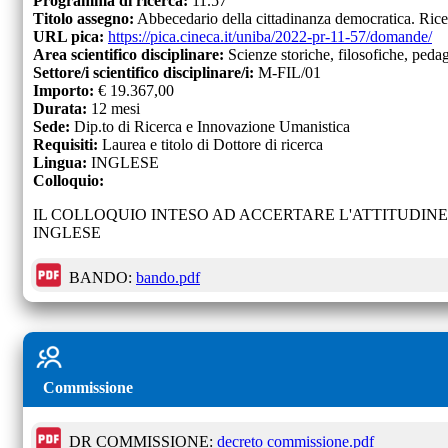
Programma di ricerca:
11.57
Titolo assegno:
Abbecedario della cittadinanza democratica. Ricer
URL pica:
https://pica.cineca.it/uniba/2022-pr-11-57/domande/
Area scientifico disciplinare:
Scienze storiche, filosofiche, peda
Settore/i scientifico disciplinare/i:
M-FIL/01
Importo:
€
19.367,00
Durata:
12
mesi
Sede:
Dip.to di Ricerca e Innovazione Umanistica
Requisiti:
Laurea e titolo di Dottore di ricerca
Lingua:
INGLESE
Colloquio:
IL COLLOQUIO INTESO AD ACCERTARE L'ATTITUDIN
INGLESE
BANDO:
bando.pdf
Commissione
DR COMMISSIONE:
decreto commissione.pdf