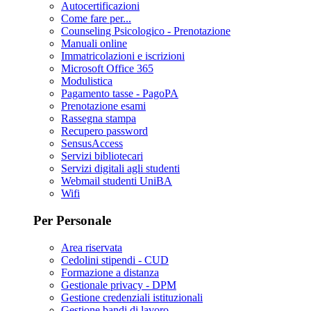
Autocertificazioni
Come fare per...
Counseling Psicologico - Prenotazione
Manuali online
Immatricolazioni e iscrizioni
Microsoft Office 365
Modulistica
Pagamento tasse - PagoPA
Prenotazione esami
Rassegna stampa
Recupero password
SensusAccess
Servizi bibliotecari
Servizi digitali agli studenti
Webmail studenti UniBA
Wifi
Per Personale
Area riservata
Cedolini stipendi - CUD
Formazione a distanza
Gestionale privacy - DPM
Gestione credenziali istituzionali
Gestione bandi di lavoro