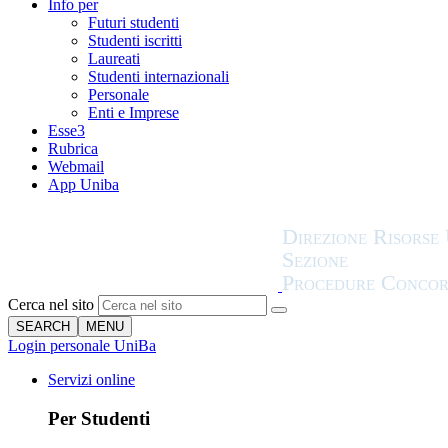
Info per
Futuri studenti
Studenti iscritti
Laureati
Studenti internazionali
Personale
Enti e Imprese
Esse3
Rubrica
Webmail
App Uniba
Cerca nel sito
SEARCH
MENU
Login personale UniBa
Servizi online
Per Studenti