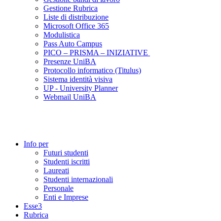
Gestione Rubrica
Liste di distribuzione
Microsoft Office 365
Modulistica
Pass Auto Campus
PICO – PRISMA – INIZIATIVE
Presenze UniBA
Protocollo informatico (Titulus)
Sistema identità visiva
UP - University Planner
Webmail UniBA
Info per
Futuri studenti
Studenti iscritti
Laureati
Studenti internazionali
Personale
Enti e Imprese
Esse3
Rubrica