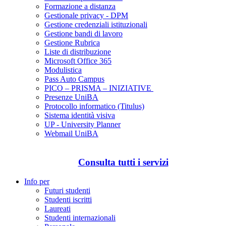
Formazione a distanza
Gestionale privacy - DPM
Gestione credenziali istituzionali
Gestione bandi di lavoro
Gestione Rubrica
Liste di distribuzione
Microsoft Office 365
Modulistica
Pass Auto Campus
PICO – PRISMA – INIZIATIVE
Presenze UniBA
Protocollo informatico (Titulus)
Sistema identità visiva
UP - University Planner
Webmail UniBA
Consulta tutti i servizi
Info per
Futuri studenti
Studenti iscritti
Laureati
Studenti internazionali