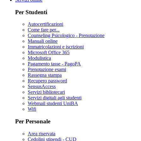
Per Studenti
Autocertificazioni
Come fare per...
Counseling Psicologico - Prenotazione
Manuali online
Immatricolazioni e iscrizioni
Microsoft Office 365
Modulistica
Pagamento tasse - PagoPA
Prenotazione esami
Rassegna stampa
Recupero password
SensusAccess
Servizi bibliotecari
Servizi digitali agli studenti
Webmail studenti UniBA
Wifi
Per Personale
Area riservata
Cedolini stipendi - CUD