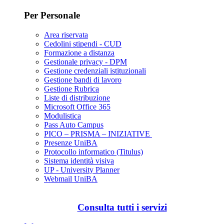
Per Personale
Area riservata
Cedolini stipendi - CUD
Formazione a distanza
Gestionale privacy - DPM
Gestione credenziali istituzionali
Gestione bandi di lavoro
Gestione Rubrica
Liste di distribuzione
Microsoft Office 365
Modulistica
Pass Auto Campus
PICO – PRISMA – INIZIATIVE
Presenze UniBA
Protocollo informatico (Titulus)
Sistema identità visiva
UP - University Planner
Webmail UniBA
Consulta tutti i servizi