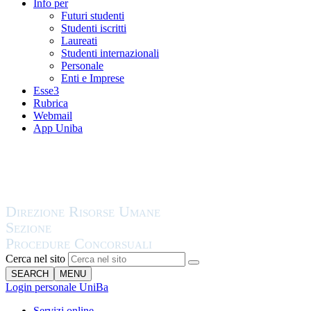
Info per
Futuri studenti
Studenti iscritti
Laureati
Studenti internazionali
Personale
Enti e Imprese
Esse3
Rubrica
Webmail
App Uniba
Cerca nel sito
SEARCH
MENU
Login personale UniBa
Servizi online