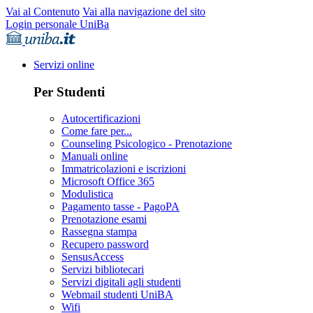
Vai al Contenuto
Vai alla navigazione del sito
Login personale UniBa
Servizi online
Per Studenti
Autocertificazioni
Come fare per...
Counseling Psicologico - Prenotazione
Manuali online
Immatricolazioni e iscrizioni
Microsoft Office 365
Modulistica
Pagamento tasse - PagoPA
Prenotazione esami
Rassegna stampa
Recupero password
SensusAccess
Servizi bibliotecari
Servizi digitali agli studenti
Webmail studenti UniBA
Wifi