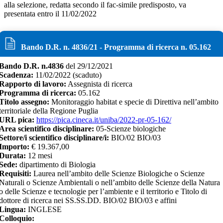
alla selezione, redatta secondo il fac-simile predisposto, va
presentata entro il 11/02/2022
Bando D.R. n.
4836
/
21
- Programma di ricerca n.
05.162
Bando D.R. n.
4836
del
29/12/2021
Scadenza:
11/02/2022
(scaduto)
Rapporto di lavoro:
Assegnista di ricerca
Programma di ricerca:
05.162
Titolo assegno:
Monitoraggio habitat e specie di Direttiva nell’ambito
territoriale della Regione Puglia
URL pica:
https://pica.cineca.it/uniba/2022-pr-05-162/
Area scientifico disciplinare:
05-Scienze biologiche
Settore/i scientifico disciplinare/i:
BIO/02 BIO/03
Importo:
€
19.367,00
Durata:
12
mesi
Sede:
dipartimento di Biologia
Requisiti:
Laurea nell’ambito delle Scienze Biologiche o Scienze
Naturali o Scienze Ambientali o nell’ambito delle Scienze della Natura
o delle Scienze e tecnologie per l’ambiente e il territorio e Titolo di
dottore di ricerca nei SS.SS.DD. BIO/02 BIO/03 e affini
Lingua:
INGLESE
Colloquio: