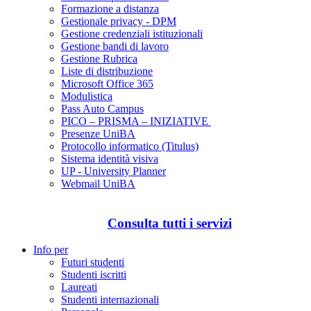
Formazione a distanza
Gestionale privacy - DPM
Gestione credenziali istituzionali
Gestione bandi di lavoro
Gestione Rubrica
Liste di distribuzione
Microsoft Office 365
Modulistica
Pass Auto Campus
PICO – PRISMA – INIZIATIVE
Presenze UniBA
Protocollo informatico (Titulus)
Sistema identità visiva
UP - University Planner
Webmail UniBA
Consulta tutti i servizi
Info per
Futuri studenti
Studenti iscritti
Laureati
Studenti internazionali