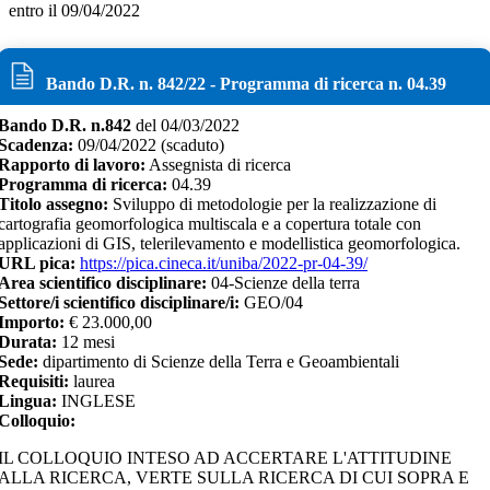
entro il 09/04/2022
Bando D.R. n.
842
/
22
- Programma di ricerca n.
04.39
Bando D.R. n.
842
del
04/03/2022
Scadenza:
09/04/2022
(scaduto)
Rapporto di lavoro:
Assegnista di ricerca
Programma di ricerca:
04.39
Titolo assegno:
Sviluppo di metodologie per la realizzazione di
cartografia geomorfologica multiscala e a copertura totale con
applicazioni di GIS, telerilevamento e modellistica geomorfologica.
URL pica:
https://pica.cineca.it/uniba/2022-pr-04-39/
Area scientifico disciplinare:
04-Scienze della terra
Settore/i scientifico disciplinare/i:
GEO/04
Importo:
€
23.000,00
Durata:
12
mesi
Sede:
dipartimento di Scienze della Terra e Geoambientali
Requisiti:
laurea
Lingua:
INGLESE
Colloquio:
IL COLLOQUIO INTESO AD ACCERTARE L'ATTITUDINE
ALLA RICERCA, VERTE SULLA RICERCA DI CUI SOPRA E