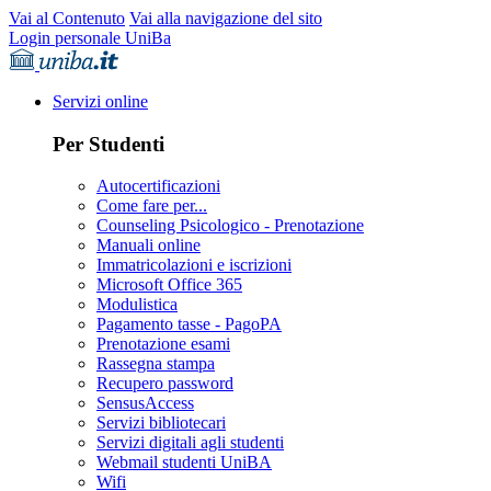
Vai al Contenuto
Vai alla navigazione del sito
Login personale UniBa
Servizi online
Per Studenti
Autocertificazioni
Come fare per...
Counseling Psicologico - Prenotazione
Manuali online
Immatricolazioni e iscrizioni
Microsoft Office 365
Modulistica
Pagamento tasse - PagoPA
Prenotazione esami
Rassegna stampa
Recupero password
SensusAccess
Servizi bibliotecari
Servizi digitali agli studenti
Webmail studenti UniBA
Wifi