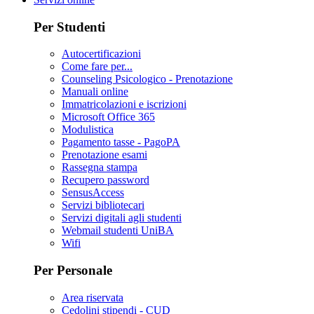
Per Studenti
Autocertificazioni
Come fare per...
Counseling Psicologico - Prenotazione
Manuali online
Immatricolazioni e iscrizioni
Microsoft Office 365
Modulistica
Pagamento tasse - PagoPA
Prenotazione esami
Rassegna stampa
Recupero password
SensusAccess
Servizi bibliotecari
Servizi digitali agli studenti
Webmail studenti UniBA
Wifi
Per Personale
Area riservata
Cedolini stipendi - CUD