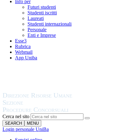
Info per
Futuri studenti
Studenti iscritti
Laureati
Studenti internazionali
Personale
Enti e Imprese
Esse3
Rubrica
Webmail
App Uniba
Cerca nel sito
SEARCH
MENU
Login personale UniBa
Servizi online