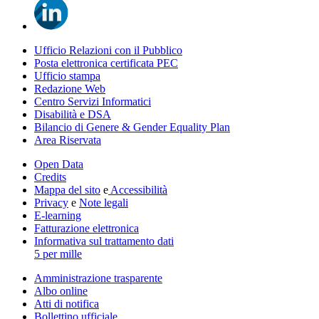
Ufficio Relazioni con il Pubblico
Posta elettronica certificata PEC
Ufficio stampa
Redazione Web
Centro Servizi Informatici
Disabilità e DSA
Bilancio di Genere & Gender Equality Plan
Area Riservata
Open Data
Credits
Mappa del sito
e
Accessibilità
Privacy
e
Note legali
E-learning
Fatturazione elettronica
Informativa sul trattamento dati
5 per mille
Amministrazione trasparente
Albo online
Atti di notifica
Bollettino ufficiale