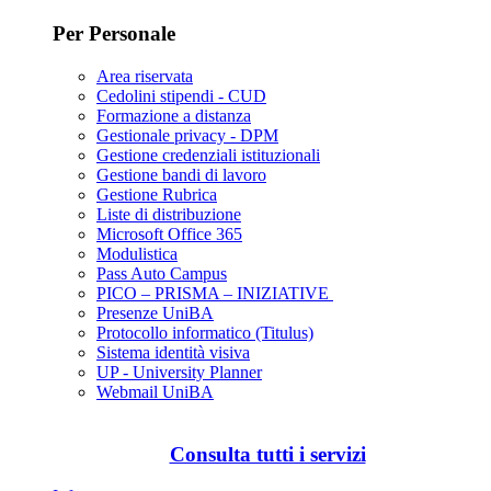
Per Personale
Area riservata
Cedolini stipendi - CUD
Formazione a distanza
Gestionale privacy - DPM
Gestione credenziali istituzionali
Gestione bandi di lavoro
Gestione Rubrica
Liste di distribuzione
Microsoft Office 365
Modulistica
Pass Auto Campus
PICO – PRISMA – INIZIATIVE
Presenze UniBA
Protocollo informatico (Titulus)
Sistema identità visiva
UP - University Planner
Webmail UniBA
Consulta tutti i servizi