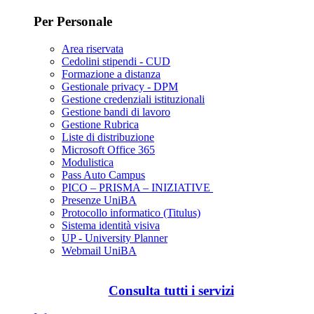
Per Personale
Area riservata
Cedolini stipendi - CUD
Formazione a distanza
Gestionale privacy - DPM
Gestione credenziali istituzionali
Gestione bandi di lavoro
Gestione Rubrica
Liste di distribuzione
Microsoft Office 365
Modulistica
Pass Auto Campus
PICO – PRISMA – INIZIATIVE
Presenze UniBA
Protocollo informatico (Titulus)
Sistema identità visiva
UP - University Planner
Webmail UniBA
Consulta tutti i servizi