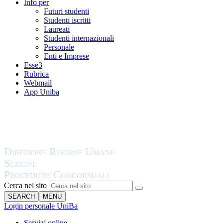
Info per
Futuri studenti
Studenti iscritti
Laureati
Studenti internazionali
Personale
Enti e Imprese
Esse3
Rubrica
Webmail
App Uniba
Cerca nel sito
SEARCH
MENU
Login personale UniBa
Servizi online