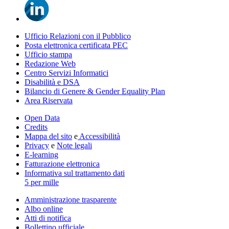
Ufficio Relazioni con il Pubblico
Posta elettronica certificata PEC
Ufficio stampa
Redazione Web
Centro Servizi Informatici
Disabilità e DSA
Bilancio di Genere & Gender Equality Plan
Area Riservata
Open Data
Credits
Mappa del sito
e
Accessibilità
Privacy
e
Note legali
E-learning
Fatturazione elettronica
Informativa sul trattamento dati
5 per mille
Amministrazione trasparente
Albo online
Atti di notifica
Bollettino ufficiale