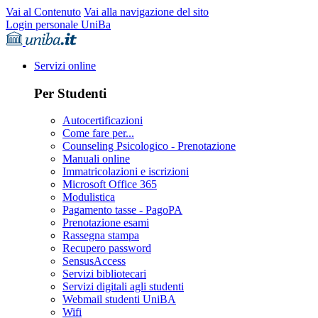
Vai al Contenuto
Vai alla navigazione del sito
Login personale UniBa
Servizi online
Per Studenti
Autocertificazioni
Come fare per...
Counseling Psicologico - Prenotazione
Manuali online
Immatricolazioni e iscrizioni
Microsoft Office 365
Modulistica
Pagamento tasse - PagoPA
Prenotazione esami
Rassegna stampa
Recupero password
SensusAccess
Servizi bibliotecari
Servizi digitali agli studenti
Webmail studenti UniBA
Wifi