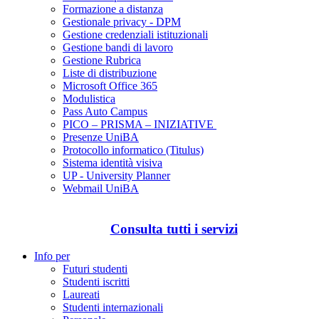
Formazione a distanza
Gestionale privacy - DPM
Gestione credenziali istituzionali
Gestione bandi di lavoro
Gestione Rubrica
Liste di distribuzione
Microsoft Office 365
Modulistica
Pass Auto Campus
PICO – PRISMA – INIZIATIVE
Presenze UniBA
Protocollo informatico (Titulus)
Sistema identità visiva
UP - University Planner
Webmail UniBA
Consulta tutti i servizi
Info per
Futuri studenti
Studenti iscritti
Laureati
Studenti internazionali