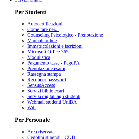
Per Studenti
Autocertificazioni
Come fare per...
Counseling Psicologico - Prenotazione
Manuali online
Immatricolazioni e iscrizioni
Microsoft Office 365
Modulistica
Pagamento tasse - PagoPA
Prenotazione esami
Rassegna stampa
Recupero password
SensusAccess
Servizi bibliotecari
Servizi digitali agli studenti
Webmail studenti UniBA
Wifi
Per Personale
Area riservata
Cedolini stipendi - CUD