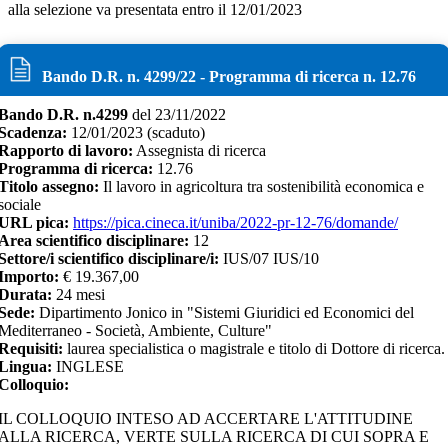
alla selezione va presentata entro il 12/01/2023
Bando D.R. n.
4299
/
22
- Programma di ricerca n.
12.76
Bando D.R. n.
4299
del
23/11/2022
Scadenza:
12/01/2023
(scaduto)
Rapporto di lavoro:
Assegnista di ricerca
Programma di ricerca:
12.76
Titolo assegno:
Il lavoro in agricoltura tra sostenibilità economica e
sociale
URL pica:
https://pica.cineca.it/uniba/2022-pr-12-76/domande/
Area scientifico disciplinare:
12
Settore/i scientifico disciplinare/i:
IUS/07 IUS/10
Importo:
€
19.367,00
Durata:
24
mesi
Sede:
Dipartimento Jonico in "Sistemi Giuridici ed Economici del
Mediterraneo - Società, Ambiente, Culture"
Requisiti:
laurea specialistica o magistrale e titolo di Dottore di ricerca.
Lingua:
INGLESE
Colloquio:
IL COLLOQUIO INTESO AD ACCERTARE L'ATTITUDINE
ALLA RICERCA, VERTE SULLA RICERCA DI CUI SOPRA E