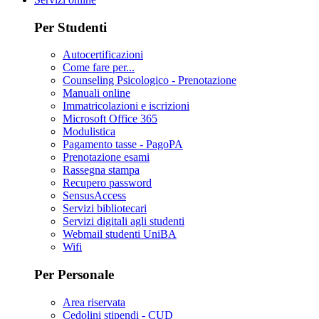
Per Studenti
Autocertificazioni
Come fare per...
Counseling Psicologico - Prenotazione
Manuali online
Immatricolazioni e iscrizioni
Microsoft Office 365
Modulistica
Pagamento tasse - PagoPA
Prenotazione esami
Rassegna stampa
Recupero password
SensusAccess
Servizi bibliotecari
Servizi digitali agli studenti
Webmail studenti UniBA
Wifi
Per Personale
Area riservata
Cedolini stipendi - CUD