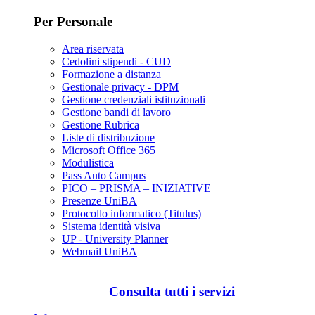
Per Personale
Area riservata
Cedolini stipendi - CUD
Formazione a distanza
Gestionale privacy - DPM
Gestione credenziali istituzionali
Gestione bandi di lavoro
Gestione Rubrica
Liste di distribuzione
Microsoft Office 365
Modulistica
Pass Auto Campus
PICO – PRISMA – INIZIATIVE
Presenze UniBA
Protocollo informatico (Titulus)
Sistema identità visiva
UP - University Planner
Webmail UniBA
Consulta tutti i servizi