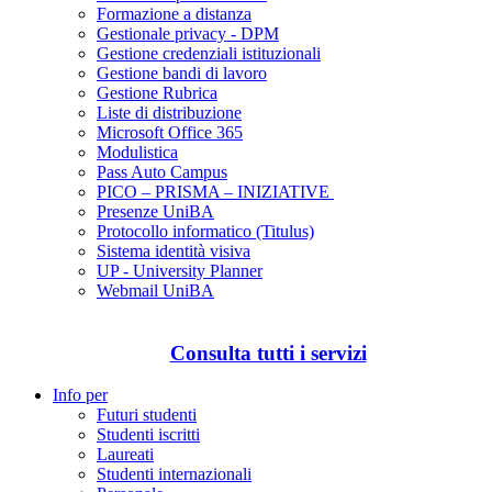
Formazione a distanza
Gestionale privacy - DPM
Gestione credenziali istituzionali
Gestione bandi di lavoro
Gestione Rubrica
Liste di distribuzione
Microsoft Office 365
Modulistica
Pass Auto Campus
PICO – PRISMA – INIZIATIVE
Presenze UniBA
Protocollo informatico (Titulus)
Sistema identità visiva
UP - University Planner
Webmail UniBA
Consulta tutti i servizi
Info per
Futuri studenti
Studenti iscritti
Laureati
Studenti internazionali