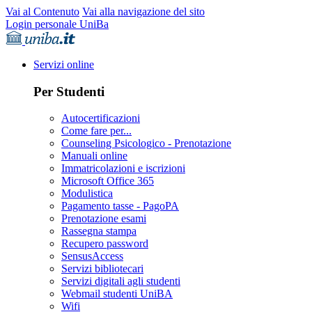
Vai al Contenuto
Vai alla navigazione del sito
Login personale UniBa
Servizi online
Per Studenti
Autocertificazioni
Come fare per...
Counseling Psicologico - Prenotazione
Manuali online
Immatricolazioni e iscrizioni
Microsoft Office 365
Modulistica
Pagamento tasse - PagoPA
Prenotazione esami
Rassegna stampa
Recupero password
SensusAccess
Servizi bibliotecari
Servizi digitali agli studenti
Webmail studenti UniBA
Wifi