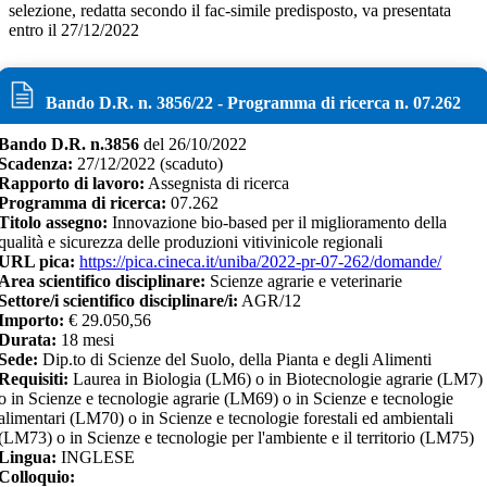
selezione, redatta secondo il fac-simile predisposto, va presentata
entro il 27/12/2022
Bando D.R. n.
3856
/
22
- Programma di ricerca n.
07.262
Bando D.R. n.
3856
del
26/10/2022
Scadenza:
27/12/2022
(scaduto)
Rapporto di lavoro:
Assegnista di ricerca
Programma di ricerca:
07.262
Titolo assegno:
Innovazione bio-based per il miglioramento della
qualità e sicurezza delle produzioni vitivinicole regionali
URL pica:
https://pica.cineca.it/uniba/2022-pr-07-262/domande/
Area scientifico disciplinare:
Scienze agrarie e veterinarie
Settore/i scientifico disciplinare/i:
AGR/12
Importo:
€
29.050,56
Durata:
18
mesi
Sede:
Dip.to di Scienze del Suolo, della Pianta e degli Alimenti
Requisiti:
Laurea in Biologia (LM6) o in Biotecnologie agrarie (LM7)
o in Scienze e tecnologie agrarie (LM69) o in Scienze e tecnologie
alimentari (LM70) o in Scienze e tecnologie forestali ed ambientali
(LM73) o in Scienze e tecnologie per l'ambiente e il territorio (LM75)
Lingua:
INGLESE
Colloquio: