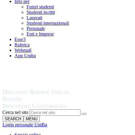
Info per
Futuri studenti
Studenti iscritti
Laureati
Studenti internazionali
Personale
Enti e Imprese
Esse3
Rubrica
Webmail
App Uniba
Cerca nel sito
SEARCH
MENU
Login personale UniBa
Servizi online