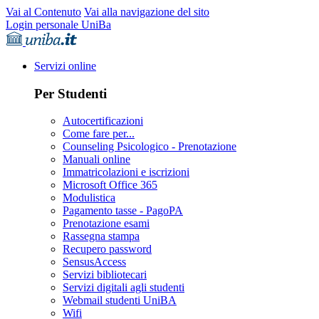
Vai al Contenuto
Vai alla navigazione del sito
Login personale UniBa
Servizi online
Per Studenti
Autocertificazioni
Come fare per...
Counseling Psicologico - Prenotazione
Manuali online
Immatricolazioni e iscrizioni
Microsoft Office 365
Modulistica
Pagamento tasse - PagoPA
Prenotazione esami
Rassegna stampa
Recupero password
SensusAccess
Servizi bibliotecari
Servizi digitali agli studenti
Webmail studenti UniBA
Wifi