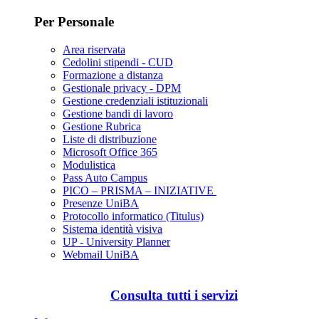
Per Personale
Area riservata
Cedolini stipendi - CUD
Formazione a distanza
Gestionale privacy - DPM
Gestione credenziali istituzionali
Gestione bandi di lavoro
Gestione Rubrica
Liste di distribuzione
Microsoft Office 365
Modulistica
Pass Auto Campus
PICO – PRISMA – INIZIATIVE
Presenze UniBA
Protocollo informatico (Titulus)
Sistema identità visiva
UP - University Planner
Webmail UniBA
Consulta tutti i servizi