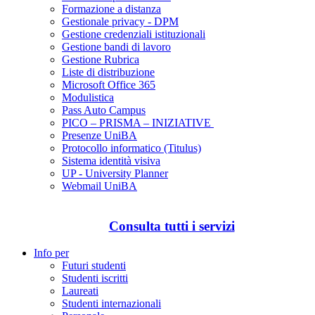
Formazione a distanza
Gestionale privacy - DPM
Gestione credenziali istituzionali
Gestione bandi di lavoro
Gestione Rubrica
Liste di distribuzione
Microsoft Office 365
Modulistica
Pass Auto Campus
PICO – PRISMA – INIZIATIVE
Presenze UniBA
Protocollo informatico (Titulus)
Sistema identità visiva
UP - University Planner
Webmail UniBA
Consulta tutti i servizi
Info per
Futuri studenti
Studenti iscritti
Laureati
Studenti internazionali