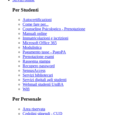
Per Studenti
Autocertificazioni
Come fare per...
Counseling Psicologico - Prenotazione
Manuali online
Immatricolazioni e iscrizioni
Microsoft Office 365
Modulistica
Pagamento tasse - PagoPA
Prenotazione esami
Rassegna stampa
Recupero password
SensusAccess
Servizi bibliotecari
Servizi digitali agli studenti
Webmail studenti UniBA
Wifi
Per Personale
Area riservata
Cedolini stipendi - CUD