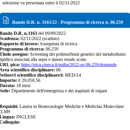
selezione va presentata entro il 02/11/2022
Bando D.R. n.
3163
/
22
- Programma di ricerca n.
06.259
Bando D.R. n.
3163
del
09/09/2022
Scadenza:
02/11/2022
(scaduto)
Rapporto di lavoro:
Assegnista di ricerca
Programma di ricerca:
06.259
Titolo assegno:
Screening dei polimorfismi genetici del metabolismo
lipidico associati alla sepsi e danno renale acuto
URL pica:
https://pica.cineca.it/uniba/2022-pr-06-259/domande
Area scientifico disciplinare:
06
Settore/i scientifico disciplinare/i:
MED/14
Importo:
€
29.050,56
Durata:
18
mesi
Sede:
Dipartimento dell'emergenza e dei trapianti di organi
Requisiti:
Laurea in Biotecnologie Mediche e Medicina Molecolare
(LM9
Lingua:
INGLESE
Colloquio: