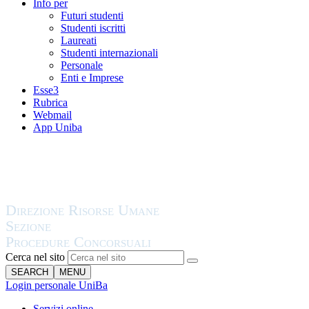
Info per
Futuri studenti
Studenti iscritti
Laureati
Studenti internazionali
Personale
Enti e Imprese
Esse3
Rubrica
Webmail
App Uniba
Cerca nel sito
SEARCH
MENU
Login personale UniBa
Servizi online