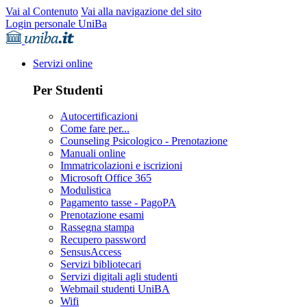
Vai al Contenuto
Vai alla navigazione del sito
Login personale UniBa
Servizi online
Per Studenti
Autocertificazioni
Come fare per...
Counseling Psicologico - Prenotazione
Manuali online
Immatricolazioni e iscrizioni
Microsoft Office 365
Modulistica
Pagamento tasse - PagoPA
Prenotazione esami
Rassegna stampa
Recupero password
SensusAccess
Servizi bibliotecari
Servizi digitali agli studenti
Webmail studenti UniBA
Wifi