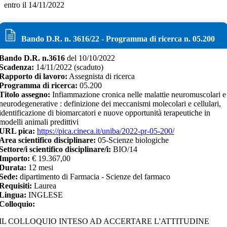
entro il 14/11/2022
Bando D.R. n.
3616
/
22
- Programma di ricerca n.
05.200
Bando D.R. n.
3616
del
10/10/2022
Scadenza:
14/11/2022
(scaduto)
Rapporto di lavoro:
Assegnista di ricerca
Programma di ricerca:
05.200
Titolo assegno:
Infiammazione cronica nelle malattie neuromuscolari e
neurodegenerative : definizione dei meccanismi molecolari e cellulari,
identificazione di biomarcatori e nuove opportunità terapeutiche in
modelli animali predittivi
URL pica:
https://pica.cineca.it/uniba/2022-pr-05-200/
Area scientifico disciplinare:
05-Scienze biologiche
Settore/i scientifico disciplinare/i:
BIO/14
Importo:
€
19.367,00
Durata:
12
mesi
Sede:
dipartimento di Farmacia - Scienze del farmaco
Requisiti:
Laurea
Lingua:
INGLESE
Colloquio:
IL COLLOQUIO INTESO AD ACCERTARE L'ATTITUDINE