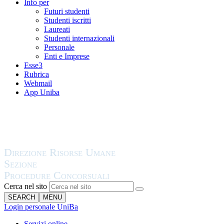
Info per
Futuri studenti
Studenti iscritti
Laureati
Studenti internazionali
Personale
Enti e Imprese
Esse3
Rubrica
Webmail
App Uniba
Cerca nel sito
SEARCH
MENU
Login personale UniBa
Servizi online