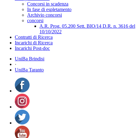
Concorsi in scadenza
In fase di espletamento
Archivio concorsi
concorsi
A.R. Prog. 05.200 Sett. BIO/14 D.R. n. 3616 del
10/10/2022
Contratti di Ricerca
Incarichi di Ricerca
Incarichi Post-doc
UniBa Brindisi
·
UniBa Taranto