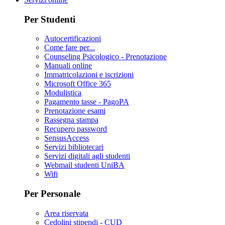
Per Studenti
Autocertificazioni
Come fare per...
Counseling Psicologico - Prenotazione
Manuali online
Immatricolazioni e iscrizioni
Microsoft Office 365
Modulistica
Pagamento tasse - PagoPA
Prenotazione esami
Rassegna stampa
Recupero password
SensusAccess
Servizi bibliotecari
Servizi digitali agli studenti
Webmail studenti UniBA
Wifi
Per Personale
Area riservata
Cedolini stipendi - CUD