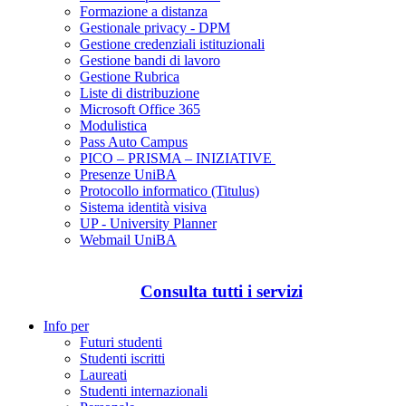
Formazione a distanza
Gestionale privacy - DPM
Gestione credenziali istituzionali
Gestione bandi di lavoro
Gestione Rubrica
Liste di distribuzione
Microsoft Office 365
Modulistica
Pass Auto Campus
PICO – PRISMA – INIZIATIVE
Presenze UniBA
Protocollo informatico (Titulus)
Sistema identità visiva
UP - University Planner
Webmail UniBA
Consulta tutti i servizi
Info per
Futuri studenti
Studenti iscritti
Laureati
Studenti internazionali