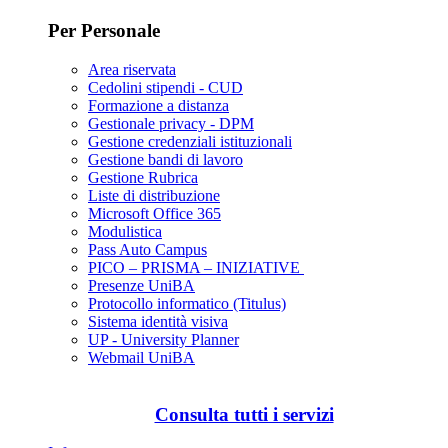
Per Personale
Area riservata
Cedolini stipendi - CUD
Formazione a distanza
Gestionale privacy - DPM
Gestione credenziali istituzionali
Gestione bandi di lavoro
Gestione Rubrica
Liste di distribuzione
Microsoft Office 365
Modulistica
Pass Auto Campus
PICO – PRISMA – INIZIATIVE
Presenze UniBA
Protocollo informatico (Titulus)
Sistema identità visiva
UP - University Planner
Webmail UniBA
Consulta tutti i servizi