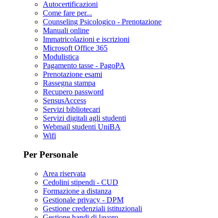
Autocertificazioni
Come fare per...
Counseling Psicologico - Prenotazione
Manuali online
Immatricolazioni e iscrizioni
Microsoft Office 365
Modulistica
Pagamento tasse - PagoPA
Prenotazione esami
Rassegna stampa
Recupero password
SensusAccess
Servizi bibliotecari
Servizi digitali agli studenti
Webmail studenti UniBA
Wifi
Per Personale
Area riservata
Cedolini stipendi - CUD
Formazione a distanza
Gestionale privacy - DPM
Gestione credenziali istituzionali
Gestione bandi di lavoro