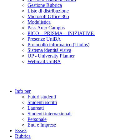
Gestione Rubrica
Liste di distribuzione
Microsoft Office 365
Modulistica
Pass Auto Campus
PICO – PRISMA – INIZIATIVE
Presenze UniBA
Protocollo informatico (Titulus)
Sistema identità visiva
UP - University Planner
Webmail UniBA
Info per
Futuri studenti
Studenti iscritti
Laureati
Studenti internazionali
Personale
Enti e Imprese
Esse3
Rubrica