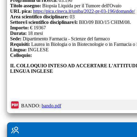
Programma di ricerca:
03.196
Titolo assegno:
Biopsia Liquida per il Tumore dell'Ovaio
URL pica:
https://pica.cineca.it/uniba/2022-pr-03-196/domande/
Area scientifico disciplinare:
03
Settore/i scientifico disciplinare/i:
BIO/09 BIO/15 CHIM/08.
Importo:
€
19367
Durata:
18
mesi
Sede:
Dipartimento Farmacia - Scienze del farmaco
Requisiti:
Laurea in Biologia o in Biotecnologie o in Farmacia o
Lingua:
INGLESE
Colloquio:
IL COLLOQUIO INTESO AD ACCERTARE L'ATTITUD
LINGUA INGLESE
BANDO:
bando.pdf