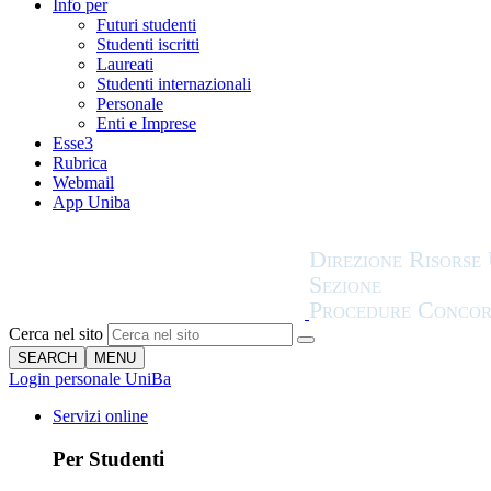
Info per
Futuri studenti
Studenti iscritti
Laureati
Studenti internazionali
Personale
Enti e Imprese
Esse3
Rubrica
Webmail
App Uniba
Cerca nel sito
SEARCH
MENU
Login personale UniBa
Servizi online
Per Studenti