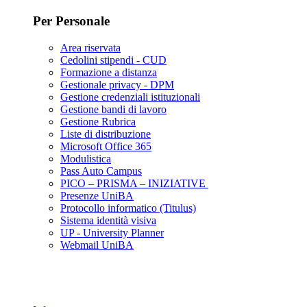
Per Personale
Area riservata
Cedolini stipendi - CUD
Formazione a distanza
Gestionale privacy - DPM
Gestione credenziali istituzionali
Gestione bandi di lavoro
Gestione Rubrica
Liste di distribuzione
Microsoft Office 365
Modulistica
Pass Auto Campus
PICO – PRISMA – INIZIATIVE
Presenze UniBA
Protocollo informatico (Titulus)
Sistema identità visiva
UP - University Planner
Webmail UniBA