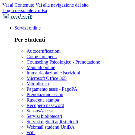
Vai al Contenuto
Vai alla navigazione del sito
Login personale UniBa
Servizi online
Per Studenti
Autocertificazioni
Come fare per...
Counseling Psicologico - Prenotazione
Manuali online
Immatricolazioni e iscrizioni
Microsoft Office 365
Modulistica
Pagamento tasse - PagoPA
Prenotazione esami
Rassegna stampa
Recupero password
SensusAccess
Servizi bibliotecari
Servizi digitali agli studenti
Webmail studenti UniBA
Wifi