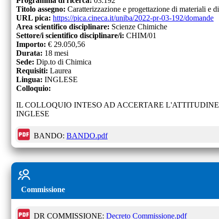
Programma di ricerca:
03.192
Titolo assegno:
Caratterizzazione e progettazione di materiali e d
URL pica:
https://pica.cineca.it/uniba/2022-pr-03-192/domande
Area scientifico disciplinare:
Scienze Chimiche
Settore/i scientifico disciplinare/i:
CHIM/01
Importo:
€
29.050,56
Durata:
18
mesi
Sede:
Dip.to di Chimica
Requisiti:
Laurea
Lingua:
INGLESE
Colloquio:
IL COLLOQUIO INTESO AD ACCERTARE L'ATTITUDIN
INGLESE
BANDO:
BANDO.pdf
Commissione
DR COMMISSIONE:
Decreto Commissione.pdf