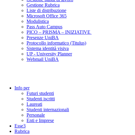
Gestione Rubrica
Liste di distribuzione
Microsoft Office 365
Modulistica
Pass Auto Campus
PICO – PRISMA – INIZIATIVE
Presenze UniBA
Protocollo informatico (Titulus)
Sistema identità visiva
UP - University Planner
Webmail UniBA
Info per
Futuri studenti
Studenti iscritti
Laureati
Studenti internazionali
Personale
Enti e Imprese
Esse3
Rubrica