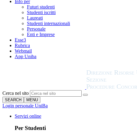
Info per
Futuri studenti
Studenti iscritti
Laureati
Studenti internazionali
Personale
Enti e Imprese
Esse3
Rubrica
Webmail
App Uniba
Cerca nel sito
SEARCH
MENU
Login personale UniBa
Servizi online
Per Studenti