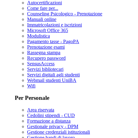
Autocertificazioni
Come fare per...
Counseling Psicologico - Prenotazione
Manuali online
Immatricolazioni e iscrizioni
Microsoft Office 365
Modulistica
Pagamento tasse - PagoPA
Prenotazione esami
Rassegna stampa
Recupero password
SensusAccess
Servizi bibliotecari
Servizi digitali agli studenti
Webmail studenti UniBA
Wifi
Per Personale
Area riservata
Cedolini stipendi - CUD
Formazione a distanza
Gestionale privacy - DPM
Gestione credenziali istituzionali
Gestione bandi di lavoro