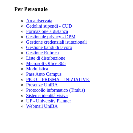
Per Personale
Area riservata
Cedolini stipendi - CUD
Formazione a distanza
Gestionale privacy - DPM
Gestione credenziali istituzionali
Gestione bandi di lavoro
Gestione Rubrica
Liste di distribuzione
Microsoft Office 365
Modulistica
Pass Auto Campus
PICO – PRISMA – INIZIATIVE
Presenze UniBA
Protocollo informatico (Titulus)
Sistema identità visiva
UP - University Planner
Webmail UniBA