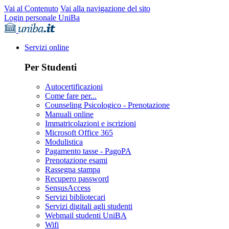
Vai al Contenuto
Vai alla navigazione del sito
Login personale UniBa
Servizi online
Per Studenti
Autocertificazioni
Come fare per...
Counseling Psicologico - Prenotazione
Manuali online
Immatricolazioni e iscrizioni
Microsoft Office 365
Modulistica
Pagamento tasse - PagoPA
Prenotazione esami
Rassegna stampa
Recupero password
SensusAccess
Servizi bibliotecari
Servizi digitali agli studenti
Webmail studenti UniBA
Wifi