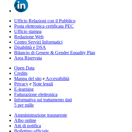
Ufficio Relazioni con il Pubblico
Posta elettronica certificata PEC
Ufficio stampa
Redazione Web
Centro Servizi Informatici
Disabilità e DSA
Bilancio di Genere & Gender Equality Plan
Area Riservata
Open Data
Credits
Mappa del sito
e
Accessibilità
Privacy
e
Note legali
E-learning
Fatturazione elettronica
Informativa sul trattamento dati
5 per mille
Amministrazione trasparente
Albo online
Atti di notifica
Bollettino ufficiale