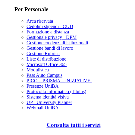
Per Personale
Area riservata
Cedolini stipendi - CUD
Formazione a distanza
Gestionale privacy - DPM
Gestione credenziali istituzionali
Gestione bandi di lavoro
Gestione Rubrica
Liste di distribuzione
Microsoft Office 365
Modulistica
Pass Auto Campus
PICO – PRISMA – INIZIATIVE
Presenze UniBA
Protocollo informatico (Titulus)
Sistema identità visiva
UP - University Planner
Webmail UniBA
Consulta tutti i servizi