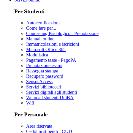
Per Studenti
Autocertificazioni
Come fare per...
Counseling Psicologico - Prenotazione
Manuali online
Immatricolazioni e iscrizioni
Microsoft Office 365
Modulistica
Pagamento tasse - PagoPA
Prenotazione esami
Rassegna stampa
Recupero password
SensusAccess
Servizi bibliotecari
Servizi digitali agli studenti
Webmail studenti UniBA
Wifi
Per Personale
Area riservata
Cedolini stipendi - CUD