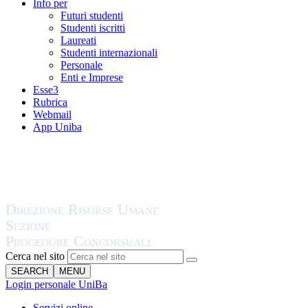
Info per
Futuri studenti
Studenti iscritti
Laureati
Studenti internazionali
Personale
Enti e Imprese
Esse3
Rubrica
Webmail
App Uniba
Cerca nel sito
SEARCH
MENU
Login personale UniBa
Servizi online