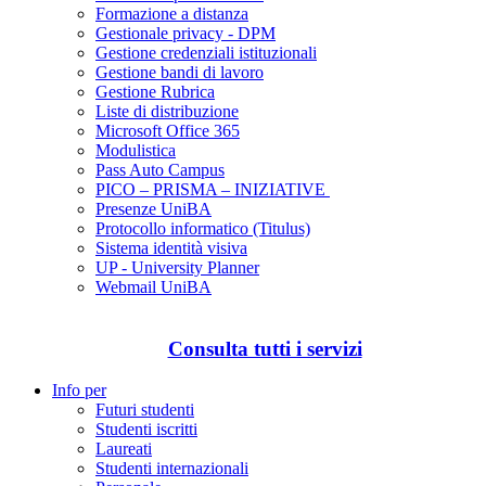
Formazione a distanza
Gestionale privacy - DPM
Gestione credenziali istituzionali
Gestione bandi di lavoro
Gestione Rubrica
Liste di distribuzione
Microsoft Office 365
Modulistica
Pass Auto Campus
PICO – PRISMA – INIZIATIVE
Presenze UniBA
Protocollo informatico (Titulus)
Sistema identità visiva
UP - University Planner
Webmail UniBA
Consulta tutti i servizi
Info per
Futuri studenti
Studenti iscritti
Laureati
Studenti internazionali