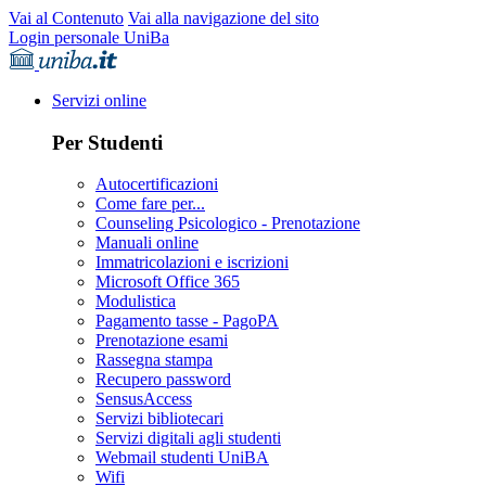
Vai al Contenuto
Vai alla navigazione del sito
Login personale UniBa
Servizi online
Per Studenti
Autocertificazioni
Come fare per...
Counseling Psicologico - Prenotazione
Manuali online
Immatricolazioni e iscrizioni
Microsoft Office 365
Modulistica
Pagamento tasse - PagoPA
Prenotazione esami
Rassegna stampa
Recupero password
SensusAccess
Servizi bibliotecari
Servizi digitali agli studenti
Webmail studenti UniBA
Wifi