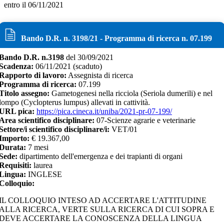
entro il 06/11/2021
Bando D.R. n.
3198
/
21
- Programma di ricerca n.
07.199
Bando D.R. n.
3198
del
30/09/2021
Scadenza:
06/11/2021
(scaduto)
Rapporto di lavoro:
Assegnista di ricerca
Programma di ricerca:
07.199
Titolo assegno:
Gametogenesi nella ricciola (Seriola dumerili) e nel
lompo (Cyclopterus lumpus) allevati in cattività.
URL pica:
https://pica.cineca.it/uniba/2021-pr-07-199/
Area scientifico disciplinare:
07-Scienze agrarie e veterinarie
Settore/i scientifico disciplinare/i:
VET/01
Importo:
€
19.367,00
Durata:
7
mesi
Sede:
dipartimento dell'emergenza e dei trapianti di organi
Requisiti:
laurea
Lingua:
INGLESE
Colloquio:
IL COLLOQUIO INTESO AD ACCERTARE L'ATTITUDINE
ALLA RICERCA, VERTE SULLA RICERCA DI CUI SOPRA E
DEVE ACCERTARE LA CONOSCENZA DELLA LINGUA