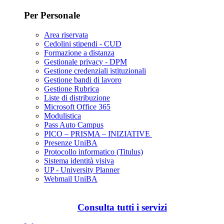
Per Personale
Area riservata
Cedolini stipendi - CUD
Formazione a distanza
Gestionale privacy - DPM
Gestione credenziali istituzionali
Gestione bandi di lavoro
Gestione Rubrica
Liste di distribuzione
Microsoft Office 365
Modulistica
Pass Auto Campus
PICO – PRISMA – INIZIATIVE
Presenze UniBA
Protocollo informatico (Titulus)
Sistema identità visiva
UP - University Planner
Webmail UniBA
Consulta tutti i servizi