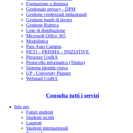
Formazione a distanza
Gestionale privacy - DPM
Gestione credenziali istituzionali
Gestione bandi di lavoro
Gestione Rubrica
Liste di distribuzione
Microsoft Office 365
Modulistica
Pass Auto Campus
PICO – PRISMA – INIZIATIVE
Presenze UniBA
Protocollo informatico (Titulus)
Sistema identità visiva
UP - University Planner
Webmail UniBA
Consulta tutti i servizi
Info per
Futuri studenti
Studenti iscritti
Laureati
Studenti internazionali