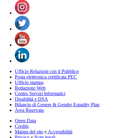
Ufficio Relazioni con il Pubblico
Posta elettronica certificata PEC
Ufficio stampa
Redazione Web
Centro Servizi Informatici
Disabilità e DSA
Bilancio di Genere & Gender Equality Plan
Area Riservata
Open Data
Credits
Mappa del sito
e
Accessibilità
Privacy
e
Note legali