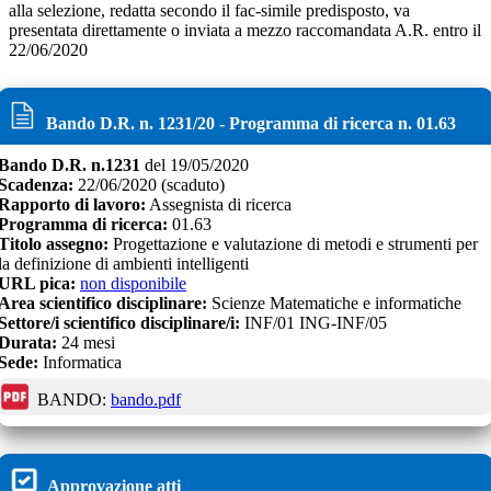
alla selezione, redatta secondo il fac-simile predisposto, va
presentata direttamente o inviata a mezzo raccomandata A.R. entro il
22/06/2020
Bando D.R. n.
1231
/
20
- Programma di ricerca n.
01.63
Bando D.R. n.
1231
del
19/05/2020
Scadenza:
22/06/2020
(scaduto)
Rapporto di lavoro:
Assegnista di ricerca
Programma di ricerca:
01.63
Titolo assegno:
Progettazione e valutazione di metodi e strumenti per
la definizione di ambienti intelligenti
URL pica:
non disponibile
Area scientifico disciplinare:
Scienze Matematiche e informatiche
Settore/i scientifico disciplinare/i:
INF/01 ING-INF/05
Durata:
24
mesi
Sede:
Informatica
BANDO:
bando.pdf
Approvazione atti