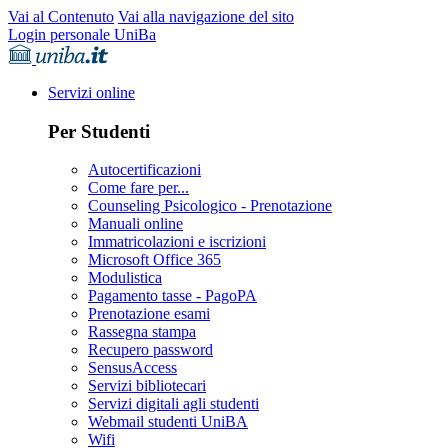
Vai al Contenuto
Vai alla navigazione del sito
Login personale UniBa
Servizi online
Per Studenti
Autocertificazioni
Come fare per...
Counseling Psicologico - Prenotazione
Manuali online
Immatricolazioni e iscrizioni
Microsoft Office 365
Modulistica
Pagamento tasse - PagoPA
Prenotazione esami
Rassegna stampa
Recupero password
SensusAccess
Servizi bibliotecari
Servizi digitali agli studenti
Webmail studenti UniBA
Wifi