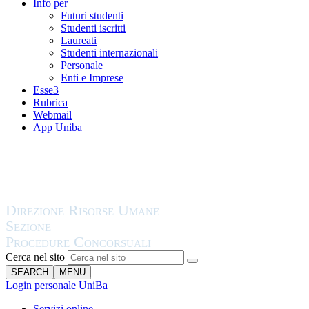
Info per
Futuri studenti
Studenti iscritti
Laureati
Studenti internazionali
Personale
Enti e Imprese
Esse3
Rubrica
Webmail
App Uniba
Cerca nel sito
SEARCH
MENU
Login personale UniBa
Servizi online