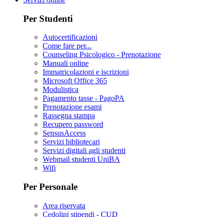
Per Studenti
Autocertificazioni
Come fare per...
Counseling Psicologico - Prenotazione
Manuali online
Immatricolazioni e iscrizioni
Microsoft Office 365
Modulistica
Pagamento tasse - PagoPA
Prenotazione esami
Rassegna stampa
Recupero password
SensusAccess
Servizi bibliotecari
Servizi digitali agli studenti
Webmail studenti UniBA
Wifi
Per Personale
Area riservata
Cedolini stipendi - CUD