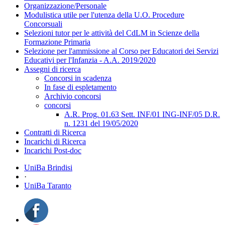
Organizzazione/Personale
Modulistica utile per l'utenza della U.O. Procedure
Concorsuali
Selezioni tutor per le attività del CdLM in Scienze della
Formazione Primaria
Selezione per l'ammissione al Corso per Educatori dei Servizi
Educativi per l'Infanzia - A.A. 2019/2020
Assegni di ricerca
Concorsi in scadenza
In fase di espletamento
Archivio concorsi
concorsi
A.R. Prog. 01.63 Sett. INF/01 ING-INF/05 D.R.
n. 1231 del 19/05/2020
Contratti di Ricerca
Incarichi di Ricerca
Incarichi Post-doc
UniBa Brindisi
·
UniBa Taranto