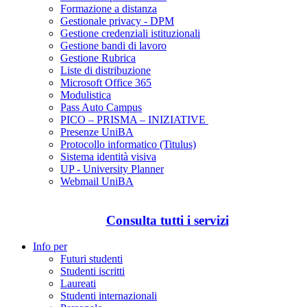
Formazione a distanza
Gestionale privacy - DPM
Gestione credenziali istituzionali
Gestione bandi di lavoro
Gestione Rubrica
Liste di distribuzione
Microsoft Office 365
Modulistica
Pass Auto Campus
PICO – PRISMA – INIZIATIVE
Presenze UniBA
Protocollo informatico (Titulus)
Sistema identità visiva
UP - University Planner
Webmail UniBA
Consulta tutti i servizi
Info per
Futuri studenti
Studenti iscritti
Laureati
Studenti internazionali