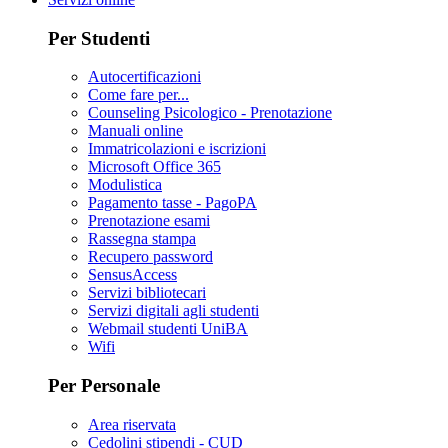
Per Studenti
Autocertificazioni
Come fare per...
Counseling Psicologico - Prenotazione
Manuali online
Immatricolazioni e iscrizioni
Microsoft Office 365
Modulistica
Pagamento tasse - PagoPA
Prenotazione esami
Rassegna stampa
Recupero password
SensusAccess
Servizi bibliotecari
Servizi digitali agli studenti
Webmail studenti UniBA
Wifi
Per Personale
Area riservata
Cedolini stipendi - CUD