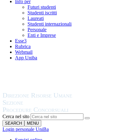
Info per
Futuri studenti
Studenti iscritti
Laureati
Studenti internazionali
Personale
Enti e Imprese
Esse3
Rubrica
Webmail
App Uniba
Cerca nel sito
SEARCH
MENU
Login personale UniBa
Servizi online