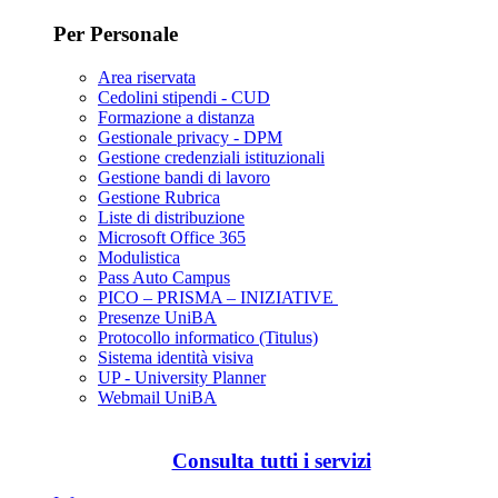
Per Personale
Area riservata
Cedolini stipendi - CUD
Formazione a distanza
Gestionale privacy - DPM
Gestione credenziali istituzionali
Gestione bandi di lavoro
Gestione Rubrica
Liste di distribuzione
Microsoft Office 365
Modulistica
Pass Auto Campus
PICO – PRISMA – INIZIATIVE
Presenze UniBA
Protocollo informatico (Titulus)
Sistema identità visiva
UP - University Planner
Webmail UniBA
Consulta tutti i servizi