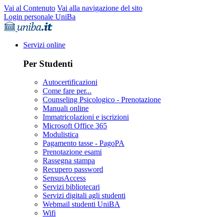
Vai al Contenuto
Vai alla navigazione del sito
Login personale UniBa
Servizi online
Per Studenti
Autocertificazioni
Come fare per...
Counseling Psicologico - Prenotazione
Manuali online
Immatricolazioni e iscrizioni
Microsoft Office 365
Modulistica
Pagamento tasse - PagoPA
Prenotazione esami
Rassegna stampa
Recupero password
SensusAccess
Servizi bibliotecari
Servizi digitali agli studenti
Webmail studenti UniBA
Wifi