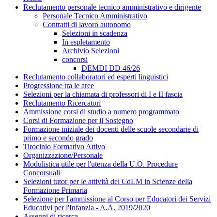
Reclutamento personale tecnico amministrativo e dirigente
Personale Tecnico Amministrativo
Contratti di lavoro autonomo
Selezioni in scadenza
In espletamento
Archivio Selezioni
concorsi
DEMDI DD 46/26
Reclutamento collaboratori ed esperti linguistici
Progressione tra le aree
Selezioni per la chiamata di professori di I e II fascia
Reclutamento Ricercatori
Ammissione corsi di studio a numero programmato
Corsi di Formazione per il Sostegno
Formazione iniziale dei docenti delle scuole secondarie di
primo e secondo grado
Tirocinio Formativo Attivo
Organizzazione/Personale
Modulistica utile per l'utenza della U.O. Procedure
Concorsuali
Selezioni tutor per le attività del CdLM in Scienze della
Formazione Primaria
Selezione per l'ammissione al Corso per Educatori dei Servizi
Educativi per l'Infanzia - A.A. 2019/2020
Assegni di ricerca