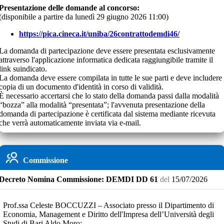
Presentazione delle domande al concorso:
(disponibile a partire da
lunedì 29 giugno 2026 11:00
)
https://pica.cineca.it/uniba/26contrattodemdi46/
La domanda di partecipazione deve essere presentata esclusivamente
attraverso l'applicazione informatica dedicata raggiungibile tramite il
link suindicato.
La domanda deve essere compilata in tutte le sue parti e deve includere
copia di un documento d'identità in corso di validità.
È necessario accertarsi che lo stato della domanda passi dalla modalità
“bozza” alla modalità “presentata”; l'avvenuta presentazione della
domanda di partecipazione è certificata dal sistema mediante ricevuta
che verrà automaticamente inviata via e-mail.
Commissione
Decreto
Nomina Commissione:
DEMDI DD 61
del
15/07/2026
Prof.ssa Celeste BOCCUZZI – Associato presso il Dipartimento di
Economia, Management e Diritto dell'Impresa dell’Università degli
Studi di Bari Aldo Moro;