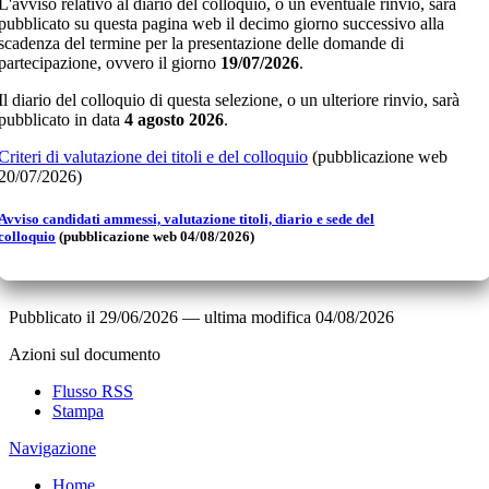
L'avviso relativo al diario del colloquio, o un eventuale rinvio, sarà
pubblicato su questa pagina web il decimo giorno successivo alla
scadenza del termine per la presentazione delle domande di
partecipazione, ovvero il giorno
19/07/2026
.
Il diario del colloquio di questa selezione, o un ulteriore rinvio, sarà
pubblicato in data
4 agosto 2026
.
Criteri di valutazione dei titoli e del colloquio
(pubblicazione web
20/07/2026)
Avviso candidati ammessi, valutazione titoli, diario e sede del
colloquio
(pubblicazione web 04/08/2026)
Pubblicato il
29/06/2026
—
ultima modifica
04/08/2026
Azioni sul documento
Flusso RSS
Stampa
Navigazione
Home