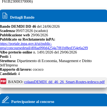
F61B23000370006)
Dettagli Bando
Bando
DEMDI DD 46
del
24/06/2026
Scadenza
09/07/2026
(scaduto)
Pubblicazione web
29/06/2026
Pubblicato su Reclutamento inPA:
https://portale.inpa.gov.it/ui/public-
area/concoursedetail/d0faa990d4254a7f81bf8ed354e6a2f9
Albo pretorio online
n.
1491/2026
del
29/06/2026
Posti:
1
Struttura:
Dipartimento di Economia, Management e Diritto
dell'Impresa
Rapporto di lavoro:
cococo
Candidati:
4
BANDO:
colaauDEMDI_dd_46_26_Smart-Routes-tedesco.pdf
Partecipazione al concorso