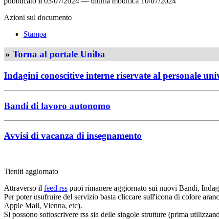
pubblicato il
03/07/2024
—
ultima modifica
10/07/2024
Azioni sul documento
Stampa
»
Torna al portale Uniba
Indagini conoscitive interne riservate al personale uni
Bandi di lavoro autonomo
Avvisi di vacanza di insegnamento
Tieniti aggiornato
Attraverso il
feed rss
puoi rimanere aggiornato sui nuovi Bandi, Indagi
Per poter usufruire del servizio basta cliccare sull'icona di colore ara
Apple Mail, Vienna, etc).
Si possono sottoscrivere rss sia delle singole strutture (prima utilizzan