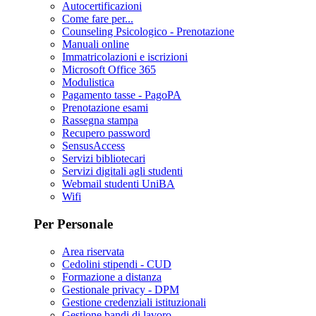
Autocertificazioni
Come fare per...
Counseling Psicologico - Prenotazione
Manuali online
Immatricolazioni e iscrizioni
Microsoft Office 365
Modulistica
Pagamento tasse - PagoPA
Prenotazione esami
Rassegna stampa
Recupero password
SensusAccess
Servizi bibliotecari
Servizi digitali agli studenti
Webmail studenti UniBA
Wifi
Per Personale
Area riservata
Cedolini stipendi - CUD
Formazione a distanza
Gestionale privacy - DPM
Gestione credenziali istituzionali
Gestione bandi di lavoro