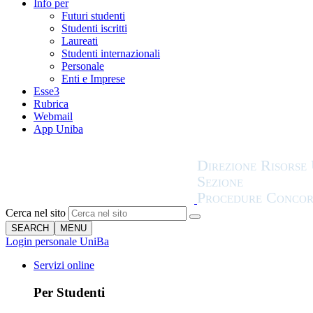
Info per
Futuri studenti
Studenti iscritti
Laureati
Studenti internazionali
Personale
Enti e Imprese
Esse3
Rubrica
Webmail
App Uniba
Cerca nel sito
SEARCH
MENU
Login personale UniBa
Servizi online
Per Studenti