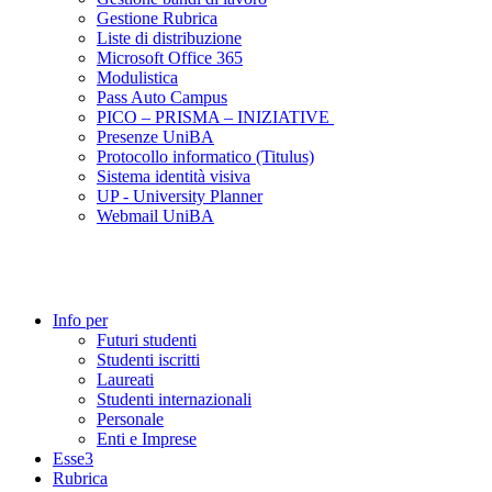
Gestione Rubrica
Liste di distribuzione
Microsoft Office 365
Modulistica
Pass Auto Campus
PICO – PRISMA – INIZIATIVE
Presenze UniBA
Protocollo informatico (Titulus)
Sistema identità visiva
UP - University Planner
Webmail UniBA
Info per
Futuri studenti
Studenti iscritti
Laureati
Studenti internazionali
Personale
Enti e Imprese
Esse3
Rubrica