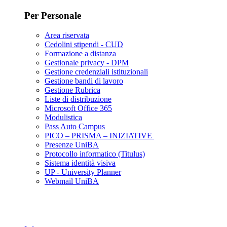
Per Personale
Area riservata
Cedolini stipendi - CUD
Formazione a distanza
Gestionale privacy - DPM
Gestione credenziali istituzionali
Gestione bandi di lavoro
Gestione Rubrica
Liste di distribuzione
Microsoft Office 365
Modulistica
Pass Auto Campus
PICO – PRISMA – INIZIATIVE
Presenze UniBA
Protocollo informatico (Titulus)
Sistema identità visiva
UP - University Planner
Webmail UniBA