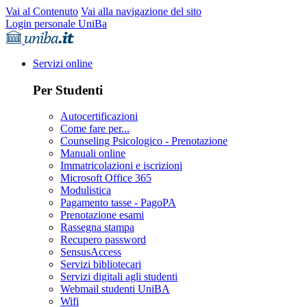
Vai al Contenuto
Vai alla navigazione del sito
Login personale UniBa
Servizi online
Per Studenti
Autocertificazioni
Come fare per...
Counseling Psicologico - Prenotazione
Manuali online
Immatricolazioni e iscrizioni
Microsoft Office 365
Modulistica
Pagamento tasse - PagoPA
Prenotazione esami
Rassegna stampa
Recupero password
SensusAccess
Servizi bibliotecari
Servizi digitali agli studenti
Webmail studenti UniBA
Wifi