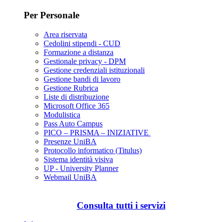
Per Personale
Area riservata
Cedolini stipendi - CUD
Formazione a distanza
Gestionale privacy - DPM
Gestione credenziali istituzionali
Gestione bandi di lavoro
Gestione Rubrica
Liste di distribuzione
Microsoft Office 365
Modulistica
Pass Auto Campus
PICO – PRISMA – INIZIATIVE
Presenze UniBA
Protocollo informatico (Titulus)
Sistema identità visiva
UP - University Planner
Webmail UniBA
Consulta tutti i servizi