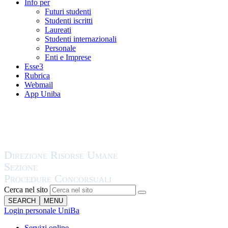
Info per
Futuri studenti
Studenti iscritti
Laureati
Studenti internazionali
Personale
Enti e Imprese
Esse3
Rubrica
Webmail
App Uniba
Cerca nel sito
SEARCH
MENU
Login personale UniBa
Servizi online