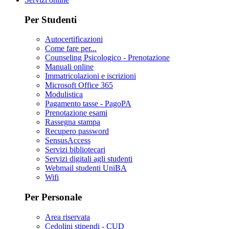
Per Studenti
Autocertificazioni
Come fare per...
Counseling Psicologico - Prenotazione
Manuali online
Immatricolazioni e iscrizioni
Microsoft Office 365
Modulistica
Pagamento tasse - PagoPA
Prenotazione esami
Rassegna stampa
Recupero password
SensusAccess
Servizi bibliotecari
Servizi digitali agli studenti
Webmail studenti UniBA
Wifi
Per Personale
Area riservata
Cedolini stipendi - CUD