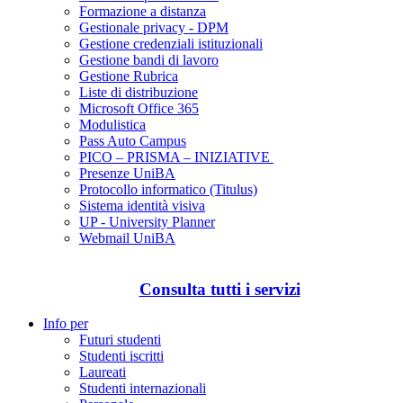
Formazione a distanza
Gestionale privacy - DPM
Gestione credenziali istituzionali
Gestione bandi di lavoro
Gestione Rubrica
Liste di distribuzione
Microsoft Office 365
Modulistica
Pass Auto Campus
PICO – PRISMA – INIZIATIVE
Presenze UniBA
Protocollo informatico (Titulus)
Sistema identità visiva
UP - University Planner
Webmail UniBA
Consulta tutti i servizi
Info per
Futuri studenti
Studenti iscritti
Laureati
Studenti internazionali