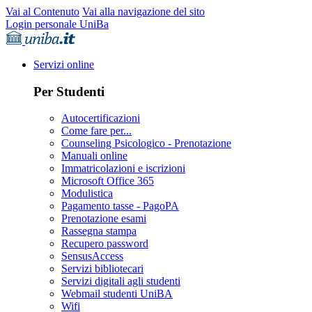
Vai al Contenuto
Vai alla navigazione del sito
Login personale UniBa
Servizi online
Per Studenti
Autocertificazioni
Come fare per...
Counseling Psicologico - Prenotazione
Manuali online
Immatricolazioni e iscrizioni
Microsoft Office 365
Modulistica
Pagamento tasse - PagoPA
Prenotazione esami
Rassegna stampa
Recupero password
SensusAccess
Servizi bibliotecari
Servizi digitali agli studenti
Webmail studenti UniBA
Wifi