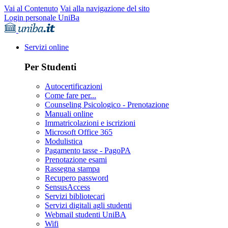
Vai al Contenuto
Vai alla navigazione del sito
Login personale UniBa
Servizi online
Per Studenti
Autocertificazioni
Come fare per...
Counseling Psicologico - Prenotazione
Manuali online
Immatricolazioni e iscrizioni
Microsoft Office 365
Modulistica
Pagamento tasse - PagoPA
Prenotazione esami
Rassegna stampa
Recupero password
SensusAccess
Servizi bibliotecari
Servizi digitali agli studenti
Webmail studenti UniBA
Wifi