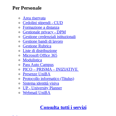
Per Personale
Area riservata
Cedolini stipendi - CUD
Formazione a distanza
Gestionale privacy - DPM
Gestione credenziali istituzionali
Gestione bandi di lavoro
Gestione Rubrica
Liste di distribuzione
Microsoft Office 365
Modulistica
Pass Auto Campus
PICO – PRISMA – INIZIATIVE
Presenze UniBA
Protocollo informatico (Titulus)
Sistema identità visiva
UP - University Planner
Webmail UniBA
Consulta tutti i servizi