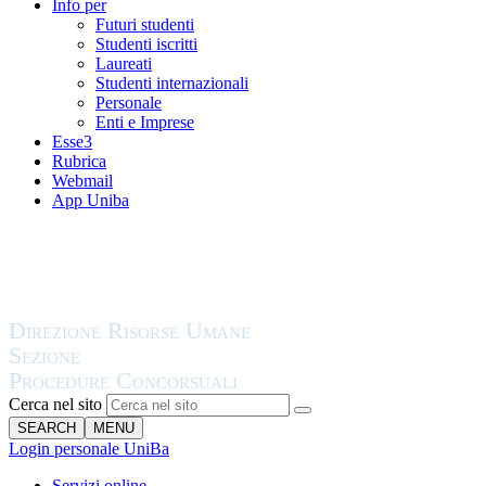
Info per
Futuri studenti
Studenti iscritti
Laureati
Studenti internazionali
Personale
Enti e Imprese
Esse3
Rubrica
Webmail
App Uniba
Cerca nel sito
SEARCH
MENU
Login personale UniBa
Servizi online