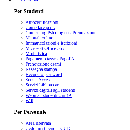
Per Studenti
Autocertificazioni
Come fare per...
Counseling Psicologico - Prenotazione
Manuali online
Immatricolazioni e iscrizioni
Microsoft Office 365
Modulistica
Pagamento tasse - PagoPA
Prenotazione esami
Rassegna stampa
Recupero password
SensusAccess
Servizi bibliotecari
Servizi digitali agli studenti
Webmail studenti UniBA
Wifi
Per Personale
Area riservata
Cedolini stipendi - CUD