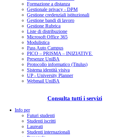
Formazione a distanza
Gestionale privacy - DPM
Gestione credenziali istituzionali
Gestione bandi di lavoro
Gestione Rubrica
Liste di distribuzione
Microsoft Office 365
Modulistica
Pass Auto Campus
PICO – PRISMA – INIZIATIVE
Presenze UniBA
Protocollo informatico (Titulus)
Sistema identità visiva
UP - University Planner
Webmail UniBA
Consulta tutti i servizi
Info per
Futuri studenti
Studenti iscritti
Laureati
Studenti internazionali