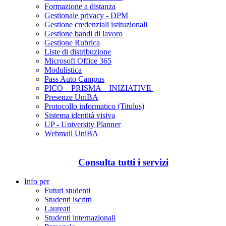
Formazione a distanza
Gestionale privacy - DPM
Gestione credenziali istituzionali
Gestione bandi di lavoro
Gestione Rubrica
Liste di distribuzione
Microsoft Office 365
Modulistica
Pass Auto Campus
PICO – PRISMA – INIZIATIVE
Presenze UniBA
Protocollo informatico (Titulus)
Sistema identità visiva
UP - University Planner
Webmail UniBA
Consulta tutti i servizi
Info per
Futuri studenti
Studenti iscritti
Laureati
Studenti internazionali