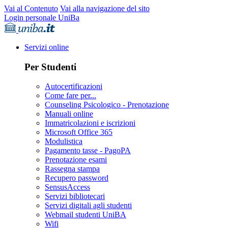
Vai al Contenuto
Vai alla navigazione del sito
Login personale UniBa
Servizi online
Per Studenti
Autocertificazioni
Come fare per...
Counseling Psicologico - Prenotazione
Manuali online
Immatricolazioni e iscrizioni
Microsoft Office 365
Modulistica
Pagamento tasse - PagoPA
Prenotazione esami
Rassegna stampa
Recupero password
SensusAccess
Servizi bibliotecari
Servizi digitali agli studenti
Webmail studenti UniBA
Wifi