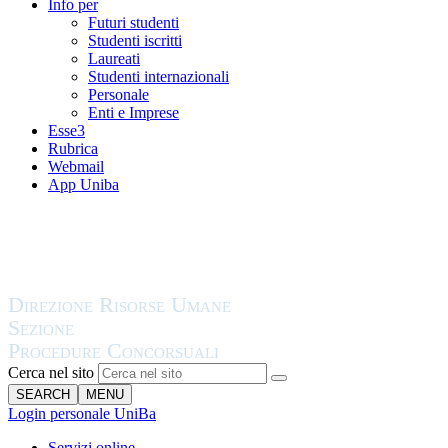
Info per
Futuri studenti
Studenti iscritti
Laureati
Studenti internazionali
Personale
Enti e Imprese
Esse3
Rubrica
Webmail
App Uniba
Cerca nel sito
SEARCH
MENU
Login personale UniBa
Servizi online