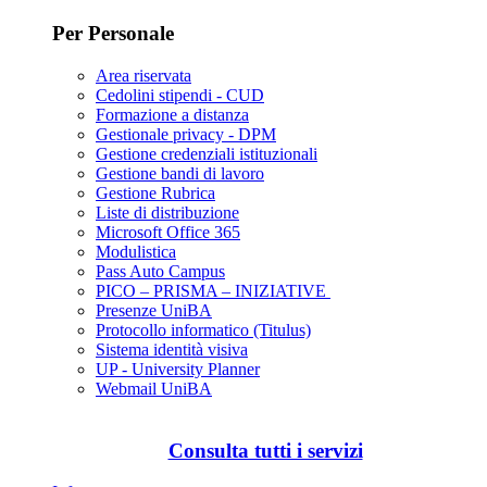
Per Personale
Area riservata
Cedolini stipendi - CUD
Formazione a distanza
Gestionale privacy - DPM
Gestione credenziali istituzionali
Gestione bandi di lavoro
Gestione Rubrica
Liste di distribuzione
Microsoft Office 365
Modulistica
Pass Auto Campus
PICO – PRISMA – INIZIATIVE
Presenze UniBA
Protocollo informatico (Titulus)
Sistema identità visiva
UP - University Planner
Webmail UniBA
Consulta tutti i servizi