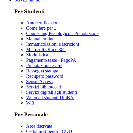
Per Studenti
Autocertificazioni
Come fare per...
Counseling Psicologico - Prenotazione
Manuali online
Immatricolazioni e iscrizioni
Microsoft Office 365
Modulistica
Pagamento tasse - PagoPA
Prenotazione esami
Rassegna stampa
Recupero password
SensusAccess
Servizi bibliotecari
Servizi digitali agli studenti
Webmail studenti UniBA
Wifi
Per Personale
Area riservata
Cedolini stipendi - CUD