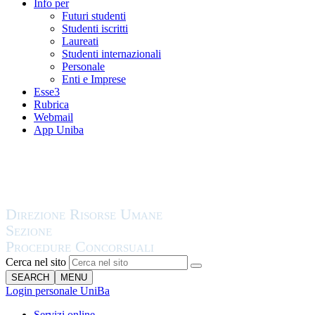
Info per
Futuri studenti
Studenti iscritti
Laureati
Studenti internazionali
Personale
Enti e Imprese
Esse3
Rubrica
Webmail
App Uniba
Cerca nel sito
SEARCH
MENU
Login personale UniBa
Servizi online