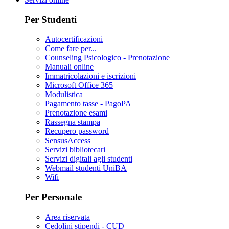
Per Studenti
Autocertificazioni
Come fare per...
Counseling Psicologico - Prenotazione
Manuali online
Immatricolazioni e iscrizioni
Microsoft Office 365
Modulistica
Pagamento tasse - PagoPA
Prenotazione esami
Rassegna stampa
Recupero password
SensusAccess
Servizi bibliotecari
Servizi digitali agli studenti
Webmail studenti UniBA
Wifi
Per Personale
Area riservata
Cedolini stipendi - CUD