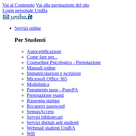
Vai al Contenuto
Vai alla navigazione del sito
Login personale UniBa
Servizi online
Per Studenti
Autocertificazioni
Come fare per...
Counseling Psicologico - Prenotazione
Manuali online
Immatricolazioni e iscrizioni
Microsoft Office 365
Modulistica
Pagamento tasse - PagoPA
Prenotazione esami
Rassegna stampa
Recupero password
SensusAccess
Servizi bibliotecari
Servizi digitali agli studenti
Webmail studenti UniBA
Wifi