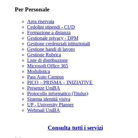
Per Personale
Area riservata
Cedolini stipendi - CUD
Formazione a distanza
Gestionale privacy - DPM
Gestione credenziali istituzionali
Gestione bandi di lavoro
Gestione Rubrica
Liste di distribuzione
Microsoft Office 365
Modulistica
Pass Auto Campus
PICO – PRISMA – INIZIATIVE
Presenze UniBA
Protocollo informatico (Titulus)
Sistema identità visiva
UP - University Planner
Webmail UniBA
Consulta tutti i servizi