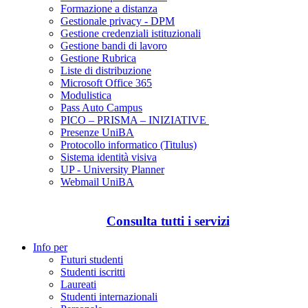
Formazione a distanza
Gestionale privacy - DPM
Gestione credenziali istituzionali
Gestione bandi di lavoro
Gestione Rubrica
Liste di distribuzione
Microsoft Office 365
Modulistica
Pass Auto Campus
PICO – PRISMA – INIZIATIVE
Presenze UniBA
Protocollo informatico (Titulus)
Sistema identità visiva
UP - University Planner
Webmail UniBA
Consulta tutti i servizi
Info per
Futuri studenti
Studenti iscritti
Laureati
Studenti internazionali