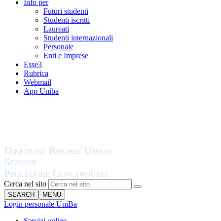
Info per
Futuri studenti
Studenti iscritti
Laureati
Studenti internazionali
Personale
Enti e Imprese
Esse3
Rubrica
Webmail
App Uniba
Cerca nel sito
SEARCH
MENU
Login personale UniBa
Servizi online