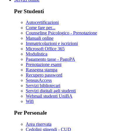
Per Studenti
Autocertificazioni
Come fare per...
Counseling Psicologico - Prenotazione
Manuali online
Immatricolazioni e iscrizioni
Microsoft Office 365
Modulistica
Pagamento tasse - PagoPA
Prenotazione esami
Rassegna stampa
Recupero password
SensusAccess
Servizi bibliotecari
Servizi digitali agli studenti
Webmail studenti UniBA
Wifi
Per Personale
Area riservata
Cedolini stipendi - CUD