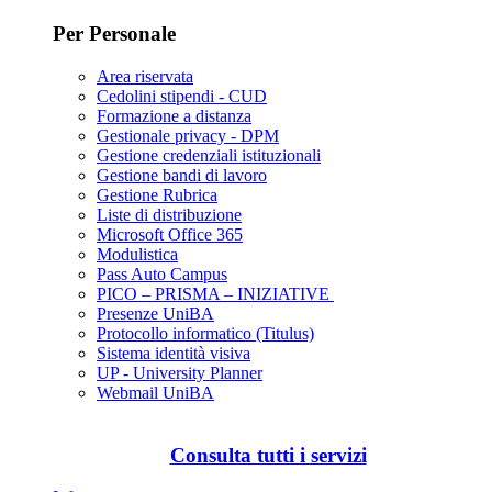
Per Personale
Area riservata
Cedolini stipendi - CUD
Formazione a distanza
Gestionale privacy - DPM
Gestione credenziali istituzionali
Gestione bandi di lavoro
Gestione Rubrica
Liste di distribuzione
Microsoft Office 365
Modulistica
Pass Auto Campus
PICO – PRISMA – INIZIATIVE
Presenze UniBA
Protocollo informatico (Titulus)
Sistema identità visiva
UP - University Planner
Webmail UniBA
Consulta tutti i servizi