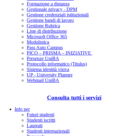
Formazione a distanza
Gestionale privacy - DPM
Gestione credenziali istituzionali
Gestione bandi di lavoro
Gestione Rubrica
Liste di distribuzione
Microsoft Office 365
Modulistica
Pass Auto Campus
PICO – PRISMA – INIZIATIVE
Presenze UniBA
Protocollo informatico (Titulus)
Sistema identità visiva
UP - University Planner
Webmail UniBA
Consulta tutti i servizi
Info per
Futuri studenti
Studenti iscritti
Laureati
Studenti internazionali