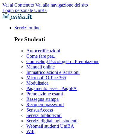
Vai al Contenuto
Vai alla navigazione del sito
Login personale UniBa
Servizi online
Per Studenti
Autocertificazioni
Come fare per...
Counseling Psicologico - Prenotazione
Manuali online
Immatricolazioni e iscrizioni
Microsoft Office 365
Modulistica
Pagamento tasse - PagoPA
Prenotazione esami
Rassegna stampa
Recupero password
SensusAccess
Servizi bibliotecari
Servizi digitali agli studenti
Webmail studenti UniBA
Wifi