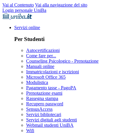
Vai al Contenuto
Vai alla navigazione del sito
Login personale UniBa
Servizi online
Per Studenti
Autocertificazioni
Come fare per...
Counseling Psicologico - Prenotazione
Manuali online
Immatricolazioni e iscrizioni
Microsoft Office 365
Modulistica
Pagamento tasse - PagoPA
Prenotazione esami
Rassegna stampa
Recupero password
SensusAccess
Servizi bibliotecari
Servizi digitali agli studenti
Webmail studenti UniBA
Wifi