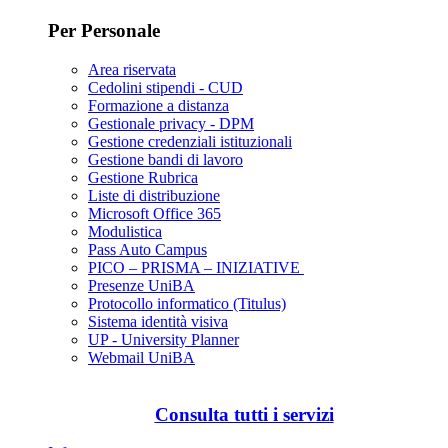
Per Personale
Area riservata
Cedolini stipendi - CUD
Formazione a distanza
Gestionale privacy - DPM
Gestione credenziali istituzionali
Gestione bandi di lavoro
Gestione Rubrica
Liste di distribuzione
Microsoft Office 365
Modulistica
Pass Auto Campus
PICO – PRISMA – INIZIATIVE
Presenze UniBA
Protocollo informatico (Titulus)
Sistema identità visiva
UP - University Planner
Webmail UniBA
Consulta tutti i servizi