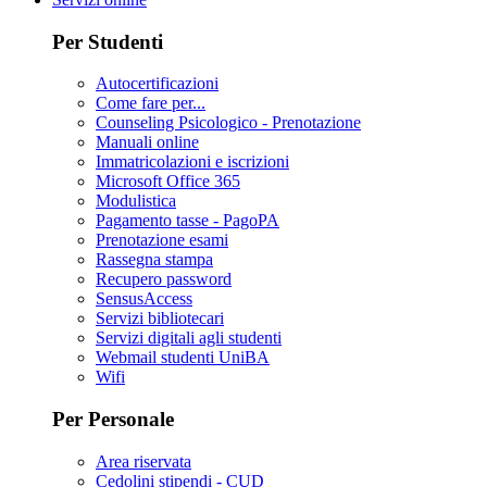
Per Studenti
Autocertificazioni
Come fare per...
Counseling Psicologico - Prenotazione
Manuali online
Immatricolazioni e iscrizioni
Microsoft Office 365
Modulistica
Pagamento tasse - PagoPA
Prenotazione esami
Rassegna stampa
Recupero password
SensusAccess
Servizi bibliotecari
Servizi digitali agli studenti
Webmail studenti UniBA
Wifi
Per Personale
Area riservata
Cedolini stipendi - CUD