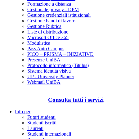
Formazione a distanza
Gestionale privacy - DPM
Gestione credenziali istituzionali
Gestione bandi di lavoro
Gestione Rubrica
Liste di distribuzione
Microsoft Office 365
Modulistica
Pass Auto Campus
PICO – PRISMA – INIZIATIVE
Presenze UniBA
Protocollo informatico (Titulus)
Sistema identità visiva
UP - University Planner
Webmail UniBA
Consulta tutti i servizi
Info per
Futuri studenti
Studenti iscritti
Laureati
Studenti internazionali