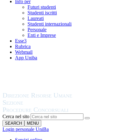
Info per
Futuri studenti
Studenti iscritti
Laureati
Studenti internazionali
Personale
Enti e Imprese
Esse3
Rubrica
Webmail
App Uniba
Cerca nel sito
SEARCH
MENU
Login personale UniBa
Servizi online