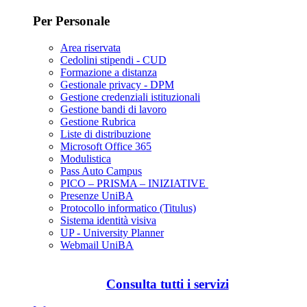
Per Personale
Area riservata
Cedolini stipendi - CUD
Formazione a distanza
Gestionale privacy - DPM
Gestione credenziali istituzionali
Gestione bandi di lavoro
Gestione Rubrica
Liste di distribuzione
Microsoft Office 365
Modulistica
Pass Auto Campus
PICO – PRISMA – INIZIATIVE
Presenze UniBA
Protocollo informatico (Titulus)
Sistema identità visiva
UP - University Planner
Webmail UniBA
Consulta tutti i servizi