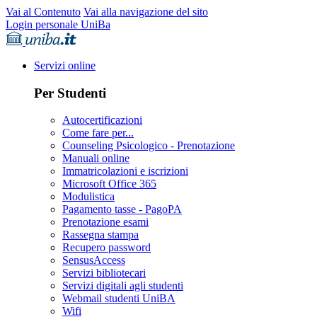
Vai al Contenuto
Vai alla navigazione del sito
Login personale UniBa
Servizi online
Per Studenti
Autocertificazioni
Come fare per...
Counseling Psicologico - Prenotazione
Manuali online
Immatricolazioni e iscrizioni
Microsoft Office 365
Modulistica
Pagamento tasse - PagoPA
Prenotazione esami
Rassegna stampa
Recupero password
SensusAccess
Servizi bibliotecari
Servizi digitali agli studenti
Webmail studenti UniBA
Wifi