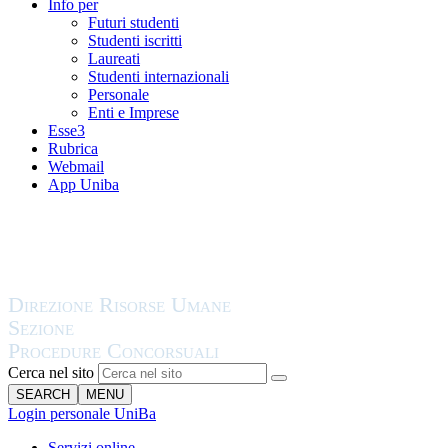
Info per
Futuri studenti
Studenti iscritti
Laureati
Studenti internazionali
Personale
Enti e Imprese
Esse3
Rubrica
Webmail
App Uniba
Cerca nel sito
SEARCH
MENU
Login personale UniBa
Servizi online