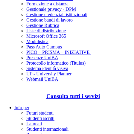
Formazione a distanza
Gestionale privacy - DPM
Gestione credenziali istituzionali
Gestione bandi di lavoro
Gestione Rubrica
Liste di distribuzione
Microsoft Office 365
Modulistica
Pass Auto Campus
PICO – PRISMA – INIZIATIVE
Presenze UniBA
Protocollo informatico (Titulus)
Sistema identità visiva
UP - University Planner
Webmail UniBA
Consulta tutti i servizi
Info per
Futuri studenti
Studenti iscritti
Laureati
Studenti internazionali