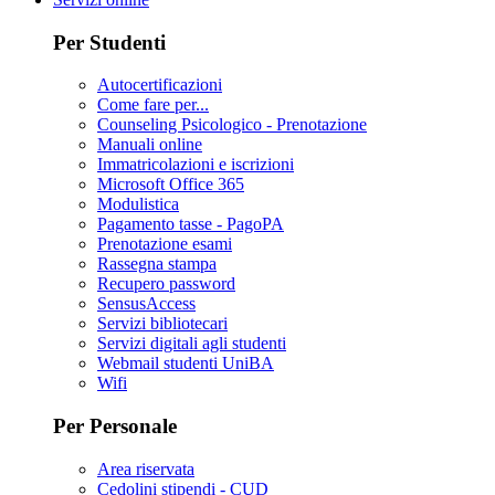
Per Studenti
Autocertificazioni
Come fare per...
Counseling Psicologico - Prenotazione
Manuali online
Immatricolazioni e iscrizioni
Microsoft Office 365
Modulistica
Pagamento tasse - PagoPA
Prenotazione esami
Rassegna stampa
Recupero password
SensusAccess
Servizi bibliotecari
Servizi digitali agli studenti
Webmail studenti UniBA
Wifi
Per Personale
Area riservata
Cedolini stipendi - CUD