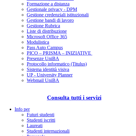
Formazione a distanza
Gestionale privacy - DPM
Gestione credenziali istituzionali
Gestione bandi di lavoro
Gestione Rubrica
Liste di distribuzione
Microsoft Office 365
Modulistica
Pass Auto Campus
PICO – PRISMA – INIZIATIVE
Presenze UniBA
Protocollo informatico (Titulus)
Sistema identità visiva
UP - University Planner
Webmail UniBA
Consulta tutti i servizi
Info per
Futuri studenti
Studenti iscritti
Laureati
Studenti internazionali