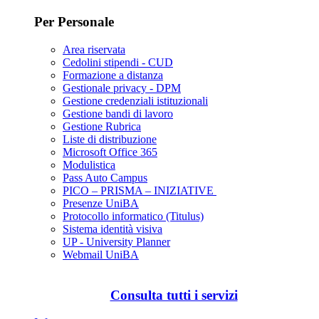
Per Personale
Area riservata
Cedolini stipendi - CUD
Formazione a distanza
Gestionale privacy - DPM
Gestione credenziali istituzionali
Gestione bandi di lavoro
Gestione Rubrica
Liste di distribuzione
Microsoft Office 365
Modulistica
Pass Auto Campus
PICO – PRISMA – INIZIATIVE
Presenze UniBA
Protocollo informatico (Titulus)
Sistema identità visiva
UP - University Planner
Webmail UniBA
Consulta tutti i servizi