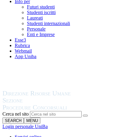
Info per
Futuri studenti
Studenti iscritti
Laureati
Studenti internazionali
Personale
Enti e Imprese
Esse3
Rubrica
Webmail
App Uniba
Cerca nel sito
SEARCH
MENU
Login personale UniBa
Servizi online