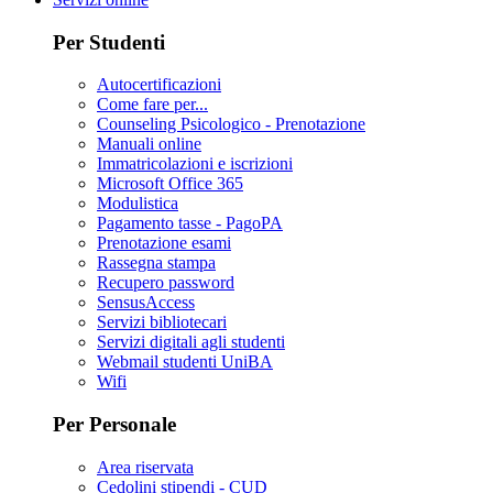
Per Studenti
Autocertificazioni
Come fare per...
Counseling Psicologico - Prenotazione
Manuali online
Immatricolazioni e iscrizioni
Microsoft Office 365
Modulistica
Pagamento tasse - PagoPA
Prenotazione esami
Rassegna stampa
Recupero password
SensusAccess
Servizi bibliotecari
Servizi digitali agli studenti
Webmail studenti UniBA
Wifi
Per Personale
Area riservata
Cedolini stipendi - CUD