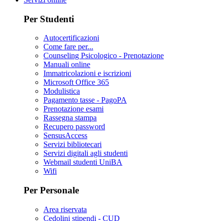
Per Studenti
Autocertificazioni
Come fare per...
Counseling Psicologico - Prenotazione
Manuali online
Immatricolazioni e iscrizioni
Microsoft Office 365
Modulistica
Pagamento tasse - PagoPA
Prenotazione esami
Rassegna stampa
Recupero password
SensusAccess
Servizi bibliotecari
Servizi digitali agli studenti
Webmail studenti UniBA
Wifi
Per Personale
Area riservata
Cedolini stipendi - CUD