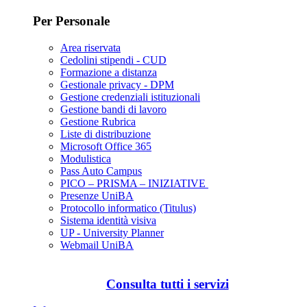
Per Personale
Area riservata
Cedolini stipendi - CUD
Formazione a distanza
Gestionale privacy - DPM
Gestione credenziali istituzionali
Gestione bandi di lavoro
Gestione Rubrica
Liste di distribuzione
Microsoft Office 365
Modulistica
Pass Auto Campus
PICO – PRISMA – INIZIATIVE
Presenze UniBA
Protocollo informatico (Titulus)
Sistema identità visiva
UP - University Planner
Webmail UniBA
Consulta tutti i servizi