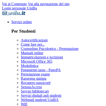
Vai al Contenuto
Vai alla navigazione del sito
Login personale UniBa
Servizi online
Per Studenti
Autocertificazioni
Come fare per...
Counseling Psicologico - Prenotazione
Manuali online
Immatricolazioni e iscrizioni
Microsoft Office 365
Modulistica
Pagamento tasse - PagoPA
Prenotazione esami
Rassegna stampa
Recupero password
SensusAccess
Servizi bibliotecari
Servizi digitali agli studenti
Webmail studenti UniBA
Wifi