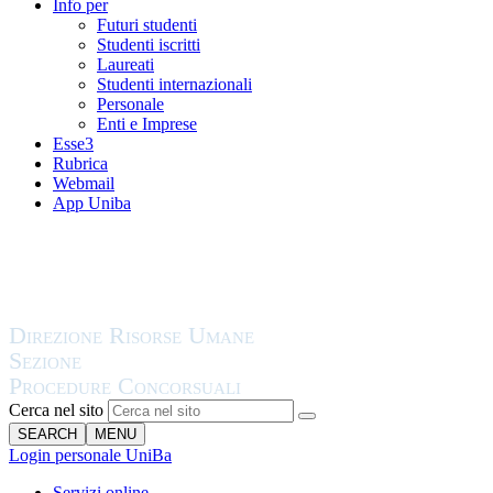
Info per
Futuri studenti
Studenti iscritti
Laureati
Studenti internazionali
Personale
Enti e Imprese
Esse3
Rubrica
Webmail
App Uniba
Cerca nel sito
SEARCH
MENU
Login personale UniBa
Servizi online