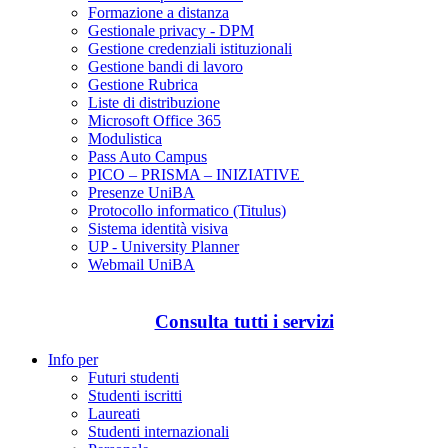
Formazione a distanza
Gestionale privacy - DPM
Gestione credenziali istituzionali
Gestione bandi di lavoro
Gestione Rubrica
Liste di distribuzione
Microsoft Office 365
Modulistica
Pass Auto Campus
PICO – PRISMA – INIZIATIVE
Presenze UniBA
Protocollo informatico (Titulus)
Sistema identità visiva
UP - University Planner
Webmail UniBA
Consulta tutti i servizi
Info per
Futuri studenti
Studenti iscritti
Laureati
Studenti internazionali