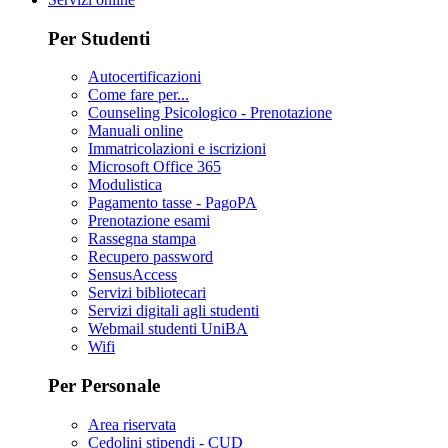
Per Studenti
Autocertificazioni
Come fare per...
Counseling Psicologico - Prenotazione
Manuali online
Immatricolazioni e iscrizioni
Microsoft Office 365
Modulistica
Pagamento tasse - PagoPA
Prenotazione esami
Rassegna stampa
Recupero password
SensusAccess
Servizi bibliotecari
Servizi digitali agli studenti
Webmail studenti UniBA
Wifi
Per Personale
Area riservata
Cedolini stipendi - CUD