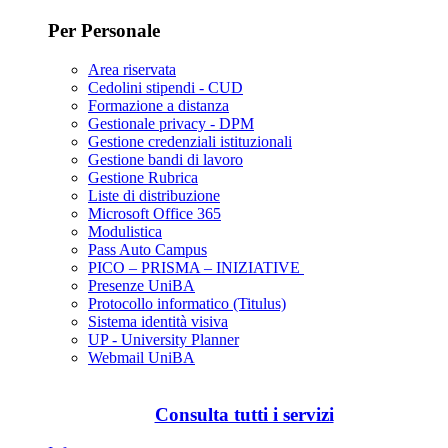
Per Personale
Area riservata
Cedolini stipendi - CUD
Formazione a distanza
Gestionale privacy - DPM
Gestione credenziali istituzionali
Gestione bandi di lavoro
Gestione Rubrica
Liste di distribuzione
Microsoft Office 365
Modulistica
Pass Auto Campus
PICO – PRISMA – INIZIATIVE
Presenze UniBA
Protocollo informatico (Titulus)
Sistema identità visiva
UP - University Planner
Webmail UniBA
Consulta tutti i servizi