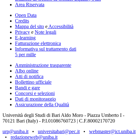
Area Riservata
Open Data
Credits
Mappa del sito
e
Accessibilità
Privacy
e
Note legali
E-learning
Fatturazione elettronica
Informativa sul trattamento dati
5 per mille
Amministrazione trasparente
Albo online
Atti di notifica
Bollettino ufficiale
Bandi e gare
Concorsi e selezioni
Dati di monitoraggio
Assicurazione della Qualità
Università degli Studi di Bari Aldo Moro - Piazza Umberto I -
70121 Bari (Italy) - P.I.01086760723 | C.F.80002170720
urp@uniba.it
•
universitabari@pec.it
•
webmaster@ict.uniba.it
•
redazioneweb@uniba.it