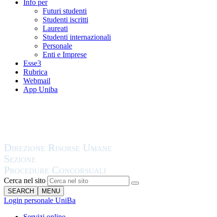
Info per
Futuri studenti
Studenti iscritti
Laureati
Studenti internazionali
Personale
Enti e Imprese
Esse3
Rubrica
Webmail
App Uniba
Cerca nel sito
SEARCH
MENU
Login personale UniBa
Servizi online