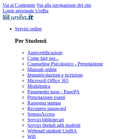
Vai al Contenuto
Vai alla navigazione del sito
Login personale UniBa
Servizi online
Per Studenti
Autocertificazioni
Come fare per...
Counseling Psicologico - Prenotazione
Manuali online
Immatricolazioni e iscrizioni
Microsoft Office 365
Modulistica
Pagamento tasse - PagoPA
Prenotazione esami
Rassegna stampa
Recupero password
SensusAccess
Servizi bibliotecari
Servizi digitali agli studenti
Webmail studenti UniBA
Wifi