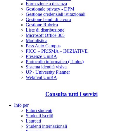
Formazione a distanza
Gestionale privacy - DPM
Gestione credenziali istituzionali
Gestione bandi di lavoro
Gestione Rubrica
Liste di distribuzione
Microsoft Office 365
Modulistica
Pass Auto Campus
PICO – PRISMA – INIZIATIVE
Presenze UniBA
Protocollo informatico (Titulus)
Sistema identità visiva
UP - University Planner
Webmail UniBA
Consulta tutti i servizi
Info per
Futuri studenti
Studenti iscritti
Laureati
Studenti internazionali