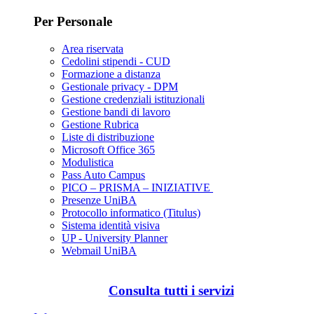
Per Personale
Area riservata
Cedolini stipendi - CUD
Formazione a distanza
Gestionale privacy - DPM
Gestione credenziali istituzionali
Gestione bandi di lavoro
Gestione Rubrica
Liste di distribuzione
Microsoft Office 365
Modulistica
Pass Auto Campus
PICO – PRISMA – INIZIATIVE
Presenze UniBA
Protocollo informatico (Titulus)
Sistema identità visiva
UP - University Planner
Webmail UniBA
Consulta tutti i servizi