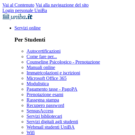
Vai al Contenuto
Vai alla navigazione del sito
Login personale UniBa
Servizi online
Per Studenti
Autocertificazioni
Come fare per...
Counseling Psicologico - Prenotazione
Manuali online
Immatricolazioni e iscrizioni
Microsoft Office 365
Modulistica
Pagamento tasse - PagoPA
Prenotazione esami
Rassegna stampa
Recupero password
SensusAccess
Servizi bibliotecari
Servizi digitali agli studenti
Webmail studenti UniBA
Wifi