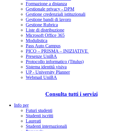
Formazione a distanza
Gestionale privacy - DPM
Gestione credenziali istituzionali
Gestione bandi di lavoro
Gestione Rubrica
Liste di distribuzione
Microsoft Office 365
Modulistica
Pass Auto Campus
PICO – PRISMA – INIZIATIVE
Presenze UniBA
Protocollo informatico (Titulus)
Sistema identità visiva
UP - University Planner
Webmail UniBA
Consulta tutti i servizi
Info per
Futuri studenti
Studenti iscritti
Laureati
Studenti internazionali