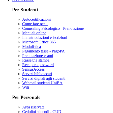
Per Studenti
Autocertificazioni
Come fare per...
Counseling Psicologico - Prenotazione
Manuali online
Immatricolazioni e iscrizioni
Microsoft Office 365
Modulistica
Pagamento tasse - PagoPA
Prenotazione esami
Rassegna stampa
Recupero password
SensusAccess
Servizi bibliotecari
Servizi digitali agli studenti
Webmail studenti UniBA
Wifi
Per Personale
Area riservata
Cedolini stipendi - CUD