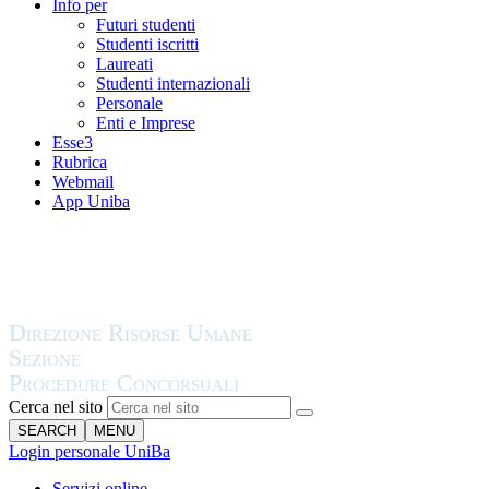
Info per
Futuri studenti
Studenti iscritti
Laureati
Studenti internazionali
Personale
Enti e Imprese
Esse3
Rubrica
Webmail
App Uniba
Cerca nel sito
SEARCH
MENU
Login personale UniBa
Servizi online