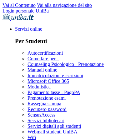
Vai al Contenuto
Vai alla navigazione del sito
Login personale UniBa
Servizi online
Per Studenti
Autocertificazioni
Come fare per...
Counseling Psicologico - Prenotazione
Manuali online
Immatricolazioni e iscrizioni
Microsoft Office 365
Modulistica
Pagamento tasse - PagoPA
Prenotazione esami
Rassegna stampa
Recupero password
SensusAccess
Servizi bibliotecari
Servizi digitali agli studenti
Webmail studenti UniBA
Wifi