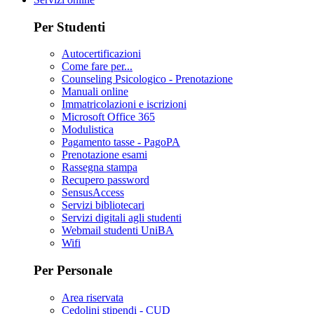
Per Studenti
Autocertificazioni
Come fare per...
Counseling Psicologico - Prenotazione
Manuali online
Immatricolazioni e iscrizioni
Microsoft Office 365
Modulistica
Pagamento tasse - PagoPA
Prenotazione esami
Rassegna stampa
Recupero password
SensusAccess
Servizi bibliotecari
Servizi digitali agli studenti
Webmail studenti UniBA
Wifi
Per Personale
Area riservata
Cedolini stipendi - CUD