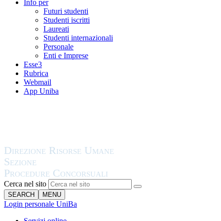
Info per
Futuri studenti
Studenti iscritti
Laureati
Studenti internazionali
Personale
Enti e Imprese
Esse3
Rubrica
Webmail
App Uniba
Cerca nel sito
SEARCH
MENU
Login personale UniBa
Servizi online