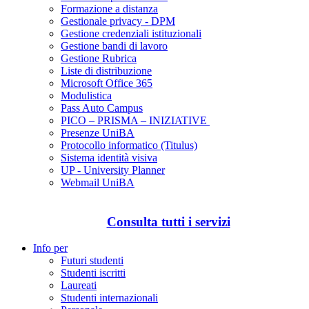
Formazione a distanza
Gestionale privacy - DPM
Gestione credenziali istituzionali
Gestione bandi di lavoro
Gestione Rubrica
Liste di distribuzione
Microsoft Office 365
Modulistica
Pass Auto Campus
PICO – PRISMA – INIZIATIVE
Presenze UniBA
Protocollo informatico (Titulus)
Sistema identità visiva
UP - University Planner
Webmail UniBA
Consulta tutti i servizi
Info per
Futuri studenti
Studenti iscritti
Laureati
Studenti internazionali