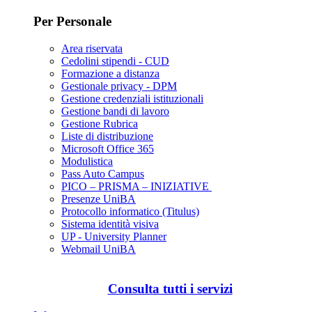
Per Personale
Area riservata
Cedolini stipendi - CUD
Formazione a distanza
Gestionale privacy - DPM
Gestione credenziali istituzionali
Gestione bandi di lavoro
Gestione Rubrica
Liste di distribuzione
Microsoft Office 365
Modulistica
Pass Auto Campus
PICO – PRISMA – INIZIATIVE
Presenze UniBA
Protocollo informatico (Titulus)
Sistema identità visiva
UP - University Planner
Webmail UniBA
Consulta tutti i servizi