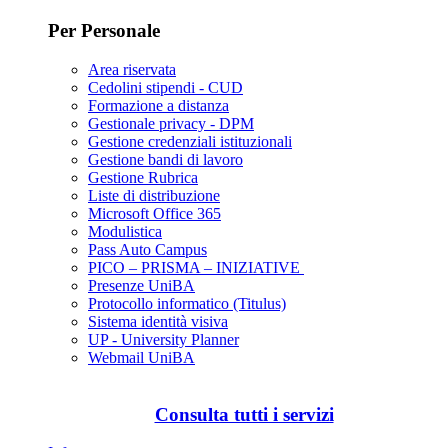
Per Personale
Area riservata
Cedolini stipendi - CUD
Formazione a distanza
Gestionale privacy - DPM
Gestione credenziali istituzionali
Gestione bandi di lavoro
Gestione Rubrica
Liste di distribuzione
Microsoft Office 365
Modulistica
Pass Auto Campus
PICO – PRISMA – INIZIATIVE
Presenze UniBA
Protocollo informatico (Titulus)
Sistema identità visiva
UP - University Planner
Webmail UniBA
Consulta tutti i servizi