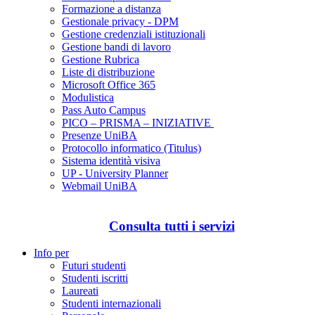
Formazione a distanza
Gestionale privacy - DPM
Gestione credenziali istituzionali
Gestione bandi di lavoro
Gestione Rubrica
Liste di distribuzione
Microsoft Office 365
Modulistica
Pass Auto Campus
PICO – PRISMA – INIZIATIVE
Presenze UniBA
Protocollo informatico (Titulus)
Sistema identità visiva
UP - University Planner
Webmail UniBA
Consulta tutti i servizi
Info per
Futuri studenti
Studenti iscritti
Laureati
Studenti internazionali