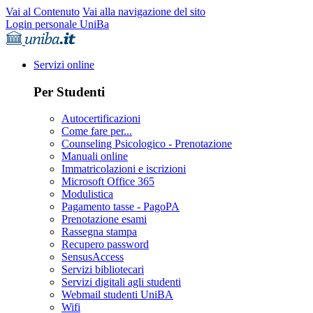
Vai al Contenuto
Vai alla navigazione del sito
Login personale UniBa
Servizi online
Per Studenti
Autocertificazioni
Come fare per...
Counseling Psicologico - Prenotazione
Manuali online
Immatricolazioni e iscrizioni
Microsoft Office 365
Modulistica
Pagamento tasse - PagoPA
Prenotazione esami
Rassegna stampa
Recupero password
SensusAccess
Servizi bibliotecari
Servizi digitali agli studenti
Webmail studenti UniBA
Wifi