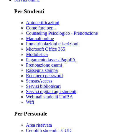
Per Studenti
Autocertificazioni
Come fare per...
Counseling Psicologico - Prenotazione
Manuali online
Immatricolazioni e iscrizioni
Microsoft Office 365
Modulistica
Pagamento tasse - PagoPA
Prenotazione esami
Rassegna stampa
Recupero password
SensusAccess
Servizi bibliotecari
Servizi digitali agli studenti
Webmail studenti UniBA
Wifi
Per Personale
Area riservata
Cedolini stipendi - CUD