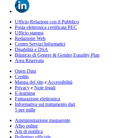
Ufficio Relazioni con il Pubblico
Posta elettronica certificata PEC
Ufficio stampa
Redazione Web
Centro Servizi Informatici
Disabilità e DSA
Bilancio di Genere & Gender Equality Plan
Area Riservata
Open Data
Credits
Mappa del sito
e
Accessibilità
Privacy
e
Note legali
E-learning
Fatturazione elettronica
Informativa sul trattamento dati
5 per mille
Amministrazione trasparente
Albo online
Atti di notifica
Bollettino ufficiale