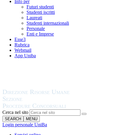
Info per
Futuri studenti
Studenti iscritti
Laureati
Studenti internazionali
Personale
Enti e Imprese
Esse3
Rubrica
Webmail
App Uniba
Cerca nel sito
SEARCH
MENU
Login personale UniBa
Servizi online