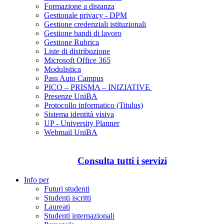
Formazione a distanza
Gestionale privacy - DPM
Gestione credenziali istituzionali
Gestione bandi di lavoro
Gestione Rubrica
Liste di distribuzione
Microsoft Office 365
Modulistica
Pass Auto Campus
PICO – PRISMA – INIZIATIVE
Presenze UniBA
Protocollo informatico (Titulus)
Sistema identità visiva
UP - University Planner
Webmail UniBA
Consulta tutti i servizi
Info per
Futuri studenti
Studenti iscritti
Laureati
Studenti internazionali