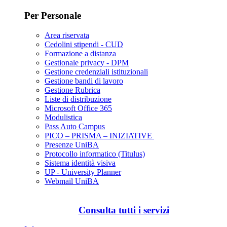
Per Personale
Area riservata
Cedolini stipendi - CUD
Formazione a distanza
Gestionale privacy - DPM
Gestione credenziali istituzionali
Gestione bandi di lavoro
Gestione Rubrica
Liste di distribuzione
Microsoft Office 365
Modulistica
Pass Auto Campus
PICO – PRISMA – INIZIATIVE
Presenze UniBA
Protocollo informatico (Titulus)
Sistema identità visiva
UP - University Planner
Webmail UniBA
Consulta tutti i servizi