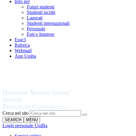
Info per
Futuri studenti
Studenti iscritti
Laureati
Studenti internazionali
Personale
Enti e Imprese
Esse3
Rubrica
Webmail
App Uniba
Cerca nel sito
SEARCH
MENU
Login personale UniBa
Servizi online