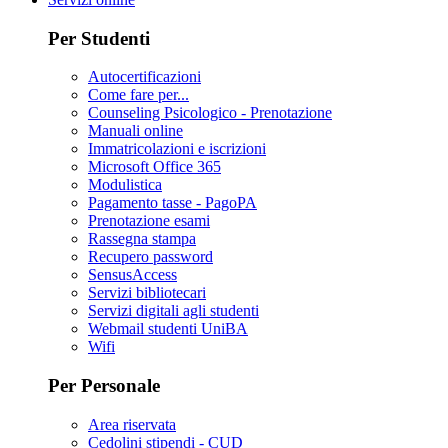
Per Studenti
Autocertificazioni
Come fare per...
Counseling Psicologico - Prenotazione
Manuali online
Immatricolazioni e iscrizioni
Microsoft Office 365
Modulistica
Pagamento tasse - PagoPA
Prenotazione esami
Rassegna stampa
Recupero password
SensusAccess
Servizi bibliotecari
Servizi digitali agli studenti
Webmail studenti UniBA
Wifi
Per Personale
Area riservata
Cedolini stipendi - CUD