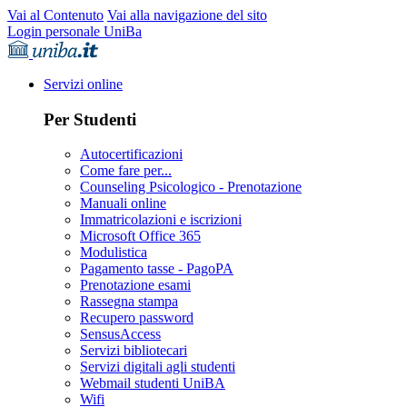
Vai al Contenuto
Vai alla navigazione del sito
Login personale UniBa
Servizi online
Per Studenti
Autocertificazioni
Come fare per...
Counseling Psicologico - Prenotazione
Manuali online
Immatricolazioni e iscrizioni
Microsoft Office 365
Modulistica
Pagamento tasse - PagoPA
Prenotazione esami
Rassegna stampa
Recupero password
SensusAccess
Servizi bibliotecari
Servizi digitali agli studenti
Webmail studenti UniBA
Wifi