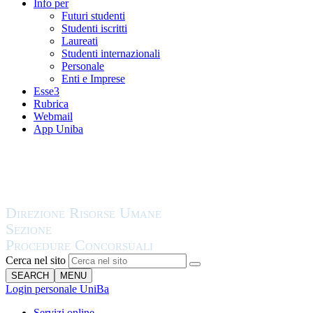
Info per
Futuri studenti
Studenti iscritti
Laureati
Studenti internazionali
Personale
Enti e Imprese
Esse3
Rubrica
Webmail
App Uniba
Cerca nel sito
SEARCH
MENU
Login personale UniBa
Servizi online