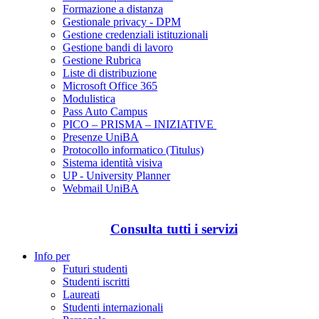
Formazione a distanza
Gestionale privacy - DPM
Gestione credenziali istituzionali
Gestione bandi di lavoro
Gestione Rubrica
Liste di distribuzione
Microsoft Office 365
Modulistica
Pass Auto Campus
PICO – PRISMA – INIZIATIVE
Presenze UniBA
Protocollo informatico (Titulus)
Sistema identità visiva
UP - University Planner
Webmail UniBA
Consulta tutti i servizi
Info per
Futuri studenti
Studenti iscritti
Laureati
Studenti internazionali