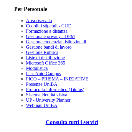
Per Personale
Area riservata
Cedolini stipendi - CUD
Formazione a distanza
Gestionale privacy - DPM
Gestione credenziali istituzionali
Gestione bandi di lavoro
Gestione Rubrica
Liste di distribuzione
Microsoft Office 365
Modulistica
Pass Auto Campus
PICO – PRISMA – INIZIATIVE
Presenze UniBA
Protocollo informatico (Titulus)
Sistema identità visiva
UP - University Planner
Webmail UniBA
Consulta tutti i servizi