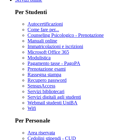
Per Studenti
Autocertificazioni
Come fare per...
Counseling Psicologico - Prenotazione
Manuali online
Immatricolazioni e iscrizioni
Microsoft Office 365
Modulistica
Pagamento tasse - PagoPA
Prenotazione esami
Rassegna stampa
Recupero password
SensusAccess
Servizi bibliotecari
Servizi digitali agli studenti
Webmail studenti UniBA
Wifi
Per Personale
Area riservata
Cedolini stipendi - CUD