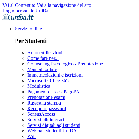
Vai al Contenuto
Vai alla navigazione del sito
Login personale UniBa
Servizi online
Per Studenti
Autocertificazioni
Come fare per...
Counseling Psicologico - Prenotazione
Manuali online
Immatricolazioni e iscrizioni
Microsoft Office 365
Modulistica
Pagamento tasse - PagoPA
Prenotazione esami
Rassegna stampa
Recupero password
SensusAccess
Servizi bibliotecari
Servizi digitali agli studenti
Webmail studenti UniBA
Wifi