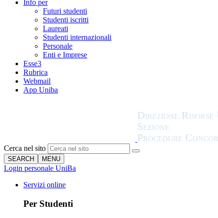
Info per
Futuri studenti
Studenti iscritti
Laureati
Studenti internazionali
Personale
Enti e Imprese
Esse3
Rubrica
Webmail
App Uniba
Cerca nel sito
SEARCH
MENU
Login personale UniBa
Servizi online
Per Studenti