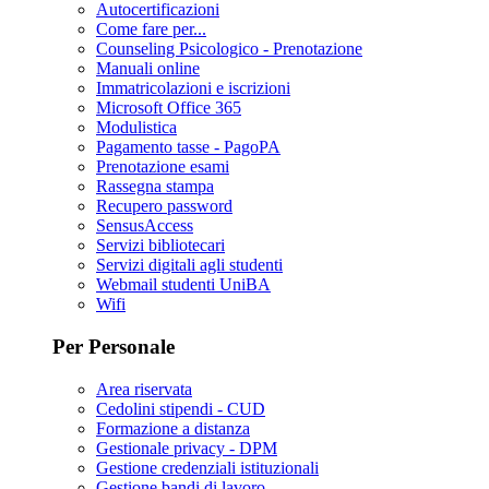
Autocertificazioni
Come fare per...
Counseling Psicologico - Prenotazione
Manuali online
Immatricolazioni e iscrizioni
Microsoft Office 365
Modulistica
Pagamento tasse - PagoPA
Prenotazione esami
Rassegna stampa
Recupero password
SensusAccess
Servizi bibliotecari
Servizi digitali agli studenti
Webmail studenti UniBA
Wifi
Per Personale
Area riservata
Cedolini stipendi - CUD
Formazione a distanza
Gestionale privacy - DPM
Gestione credenziali istituzionali
Gestione bandi di lavoro