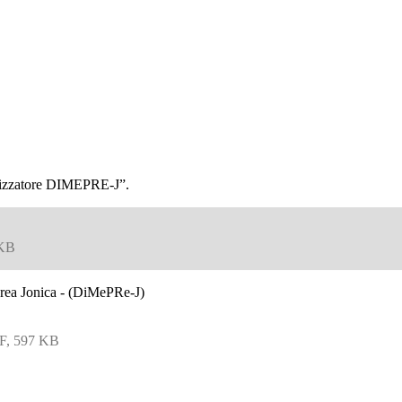
tilizzatore DIMEPRE-J”.
 KB
Area Jonica - (DiMePRe-J)
F, 597 KB