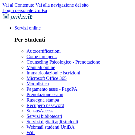
Vai al Contenuto
Vai alla navigazione del sito
Login personale UniBa
Servizi online
Per Studenti
Autocertificazioni
Come fare per...
Counseling Psicologico - Prenotazione
Manuali online
Immatricolazioni e iscrizioni
Microsoft Office 365
Modulistica
Pagamento tasse - PagoPA
Prenotazione esami
Rassegna stampa
Recupero password
SensusAccess
Servizi bibliotecari
Servizi digitali agli studenti
Webmail studenti UniBA
Wifi