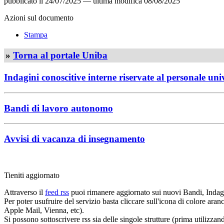
pubblicato il
24/07/2025
—
ultima modifica
08/08/2025
Azioni sul documento
Stampa
»
Torna al portale Uniba
Indagini conoscitive interne riservate al personale uni
Bandi di lavoro autonomo
Avvisi di vacanza di insegnamento
Tieniti aggiornato
Attraverso il
feed rss
puoi rimanere aggiornato sui nuovi Bandi, Indagi
Per poter usufruire del servizio basta cliccare sull'icona di colore ara
Apple Mail, Vienna, etc).
Si possono sottoscrivere rss sia delle singole strutture (prima utilizzan