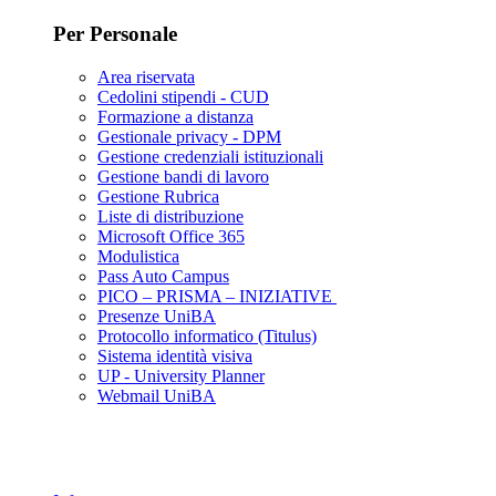
Per Personale
Area riservata
Cedolini stipendi - CUD
Formazione a distanza
Gestionale privacy - DPM
Gestione credenziali istituzionali
Gestione bandi di lavoro
Gestione Rubrica
Liste di distribuzione
Microsoft Office 365
Modulistica
Pass Auto Campus
PICO – PRISMA – INIZIATIVE
Presenze UniBA
Protocollo informatico (Titulus)
Sistema identità visiva
UP - University Planner
Webmail UniBA