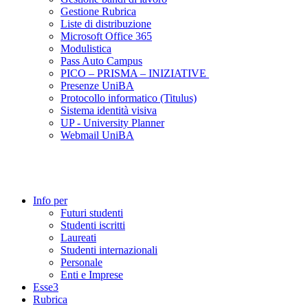
Gestione Rubrica
Liste di distribuzione
Microsoft Office 365
Modulistica
Pass Auto Campus
PICO – PRISMA – INIZIATIVE
Presenze UniBA
Protocollo informatico (Titulus)
Sistema identità visiva
UP - University Planner
Webmail UniBA
Info per
Futuri studenti
Studenti iscritti
Laureati
Studenti internazionali
Personale
Enti e Imprese
Esse3
Rubrica