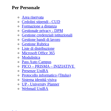
Per Personale
Area riservata
Cedolini stipendi - CUD
Formazione a distanza
Gestionale privacy - DPM
Gestione credenziali istituzionali
Gestione bandi di lavoro
Gestione Rubrica
Liste di distribuzione
Microsoft Office 365
Modulistica
Pass Auto Campus
PICO – PRISMA – INIZIATIVE
Presenze UniBA
Protocollo informatico (Titulus)
Sistema identità visiva
UP - University Planner
Webmail UniBA