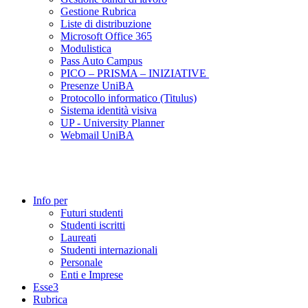
Gestione Rubrica
Liste di distribuzione
Microsoft Office 365
Modulistica
Pass Auto Campus
PICO – PRISMA – INIZIATIVE
Presenze UniBA
Protocollo informatico (Titulus)
Sistema identità visiva
UP - University Planner
Webmail UniBA
Info per
Futuri studenti
Studenti iscritti
Laureati
Studenti internazionali
Personale
Enti e Imprese
Esse3
Rubrica