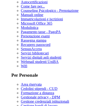
Autocertificazioni
Come fare per...
Counseling Psicologico - Prenotazione
Manuali online
Immatricolazioni e iscrizioni
Microsoft Office 365
Modulistica
Pagamento tasse - PagoPA
Prenotazione esami
Rassegna stampa
Recupero password
SensusAccess
Servizi bibliotecari
Servizi digitali agli studenti
Webmail studenti UniBA
Wifi
Per Personale
Area riservata
Cedolini stipendi - CUD
Formazione a distanza
Gestionale privacy - DPM
Gestione credenziali istituzionali
Gestione bandi di lavoro