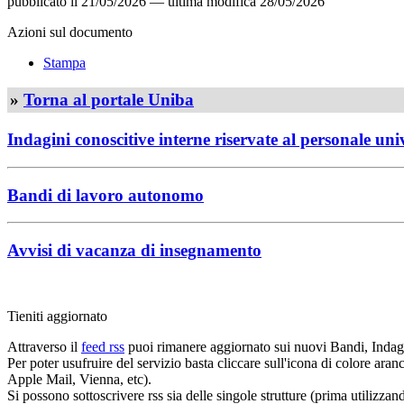
pubblicato il
21/05/2026
—
ultima modifica
28/05/2026
Azioni sul documento
Stampa
»
Torna al portale Uniba
Indagini conoscitive interne riservate al personale uni
Bandi di lavoro autonomo
Avvisi di vacanza di insegnamento
Tieniti aggiornato
Attraverso il
feed rss
puoi rimanere aggiornato sui nuovi Bandi, Indagi
Per poter usufruire del servizio basta cliccare sull'icona di colore ara
Apple Mail, Vienna, etc).
Si possono sottoscrivere rss sia delle singole strutture (prima utilizzan