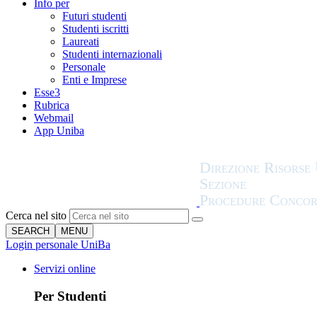
Info per
Futuri studenti
Studenti iscritti
Laureati
Studenti internazionali
Personale
Enti e Imprese
Esse3
Rubrica
Webmail
App Uniba
Cerca nel sito
SEARCH
MENU
Login personale UniBa
Servizi online
Per Studenti