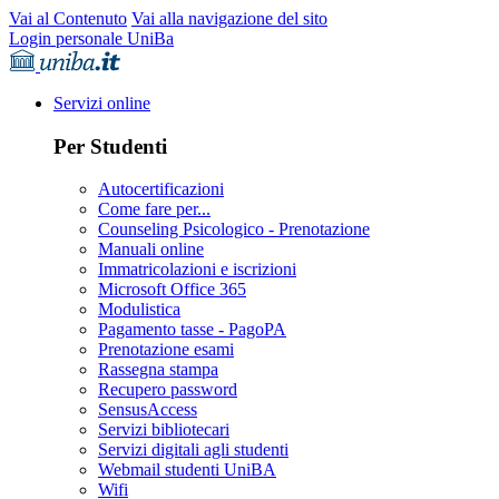
Vai al Contenuto
Vai alla navigazione del sito
Login personale UniBa
Servizi online
Per Studenti
Autocertificazioni
Come fare per...
Counseling Psicologico - Prenotazione
Manuali online
Immatricolazioni e iscrizioni
Microsoft Office 365
Modulistica
Pagamento tasse - PagoPA
Prenotazione esami
Rassegna stampa
Recupero password
SensusAccess
Servizi bibliotecari
Servizi digitali agli studenti
Webmail studenti UniBA
Wifi