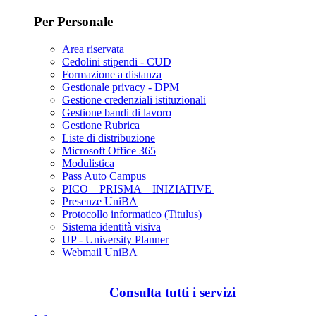
Per Personale
Area riservata
Cedolini stipendi - CUD
Formazione a distanza
Gestionale privacy - DPM
Gestione credenziali istituzionali
Gestione bandi di lavoro
Gestione Rubrica
Liste di distribuzione
Microsoft Office 365
Modulistica
Pass Auto Campus
PICO – PRISMA – INIZIATIVE
Presenze UniBA
Protocollo informatico (Titulus)
Sistema identità visiva
UP - University Planner
Webmail UniBA
Consulta tutti i servizi