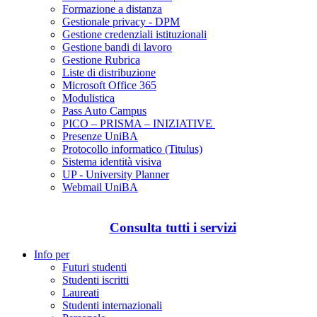
Formazione a distanza
Gestionale privacy - DPM
Gestione credenziali istituzionali
Gestione bandi di lavoro
Gestione Rubrica
Liste di distribuzione
Microsoft Office 365
Modulistica
Pass Auto Campus
PICO – PRISMA – INIZIATIVE
Presenze UniBA
Protocollo informatico (Titulus)
Sistema identità visiva
UP - University Planner
Webmail UniBA
Consulta tutti i servizi
Info per
Futuri studenti
Studenti iscritti
Laureati
Studenti internazionali