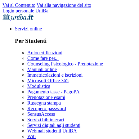
Vai al Contenuto
Vai alla navigazione del sito
Login personale UniBa
Servizi online
Per Studenti
Autocertificazioni
Come fare per...
Counseling Psicologico - Prenotazione
Manuali online
Immatricolazioni e iscrizioni
Microsoft Office 365
Modulistica
Pagamento tasse - PagoPA
Prenotazione esami
Rassegna stampa
Recupero password
SensusAccess
Servizi bibliotecari
Servizi digitali agli studenti
Webmail studenti UniBA
Wifi