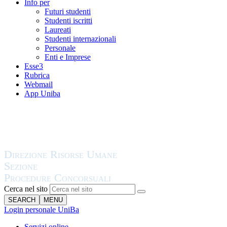
Info per
Futuri studenti
Studenti iscritti
Laureati
Studenti internazionali
Personale
Enti e Imprese
Esse3
Rubrica
Webmail
App Uniba
Cerca nel sito
SEARCH
MENU
Login personale UniBa
Servizi online