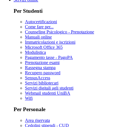
Per Studenti
Autocertificazioni
Come fare per...
Counseling Psicologico - Prenotazione
Manuali online
Immatricolazioni e iscrizioni
Microsoft Office 365
Modulistica
Pagamento tasse - PagoPA
Prenotazione esami
Rassegna stampa
Recupero password
SensusAccess
Servizi bibliotecari
Servizi digitali agli studenti
Webmail studenti UniBA
Wifi
Per Personale
Area riservata
Cedolini stipendi - CUD