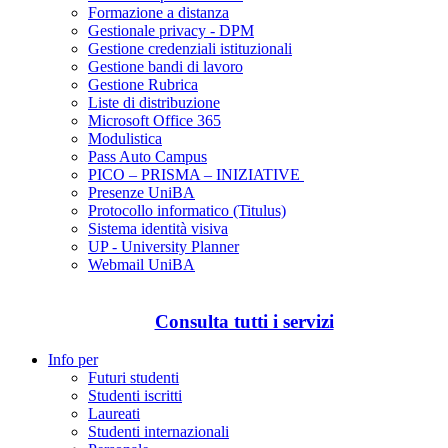
Formazione a distanza
Gestionale privacy - DPM
Gestione credenziali istituzionali
Gestione bandi di lavoro
Gestione Rubrica
Liste di distribuzione
Microsoft Office 365
Modulistica
Pass Auto Campus
PICO – PRISMA – INIZIATIVE
Presenze UniBA
Protocollo informatico (Titulus)
Sistema identità visiva
UP - University Planner
Webmail UniBA
Consulta tutti i servizi
Info per
Futuri studenti
Studenti iscritti
Laureati
Studenti internazionali