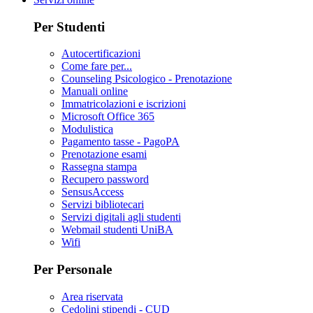
Per Studenti
Autocertificazioni
Come fare per...
Counseling Psicologico - Prenotazione
Manuali online
Immatricolazioni e iscrizioni
Microsoft Office 365
Modulistica
Pagamento tasse - PagoPA
Prenotazione esami
Rassegna stampa
Recupero password
SensusAccess
Servizi bibliotecari
Servizi digitali agli studenti
Webmail studenti UniBA
Wifi
Per Personale
Area riservata
Cedolini stipendi - CUD