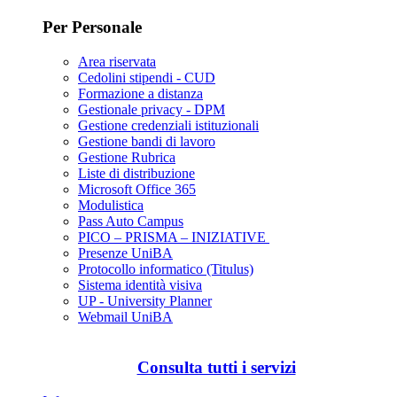
Per Personale
Area riservata
Cedolini stipendi - CUD
Formazione a distanza
Gestionale privacy - DPM
Gestione credenziali istituzionali
Gestione bandi di lavoro
Gestione Rubrica
Liste di distribuzione
Microsoft Office 365
Modulistica
Pass Auto Campus
PICO – PRISMA – INIZIATIVE
Presenze UniBA
Protocollo informatico (Titulus)
Sistema identità visiva
UP - University Planner
Webmail UniBA
Consulta tutti i servizi