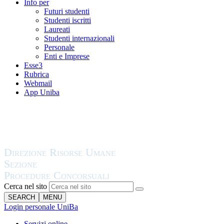
Info per
Futuri studenti
Studenti iscritti
Laureati
Studenti internazionali
Personale
Enti e Imprese
Esse3
Rubrica
Webmail
App Uniba
Cerca nel sito
SEARCH
MENU
Login personale UniBa
Servizi online