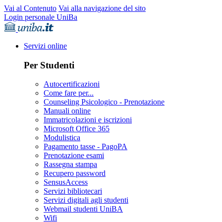
Vai al Contenuto
Vai alla navigazione del sito
Login personale UniBa
Servizi online
Per Studenti
Autocertificazioni
Come fare per...
Counseling Psicologico - Prenotazione
Manuali online
Immatricolazioni e iscrizioni
Microsoft Office 365
Modulistica
Pagamento tasse - PagoPA
Prenotazione esami
Rassegna stampa
Recupero password
SensusAccess
Servizi bibliotecari
Servizi digitali agli studenti
Webmail studenti UniBA
Wifi