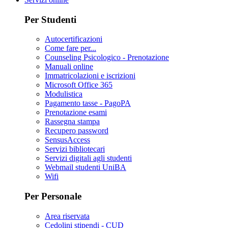
Per Studenti
Autocertificazioni
Come fare per...
Counseling Psicologico - Prenotazione
Manuali online
Immatricolazioni e iscrizioni
Microsoft Office 365
Modulistica
Pagamento tasse - PagoPA
Prenotazione esami
Rassegna stampa
Recupero password
SensusAccess
Servizi bibliotecari
Servizi digitali agli studenti
Webmail studenti UniBA
Wifi
Per Personale
Area riservata
Cedolini stipendi - CUD