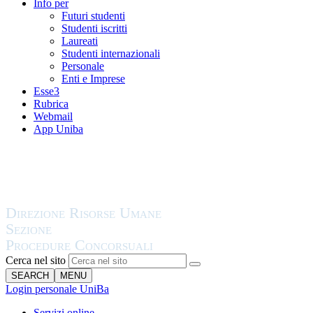
Info per
Futuri studenti
Studenti iscritti
Laureati
Studenti internazionali
Personale
Enti e Imprese
Esse3
Rubrica
Webmail
App Uniba
Cerca nel sito
SEARCH
MENU
Login personale UniBa
Servizi online