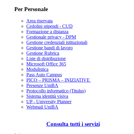
Per Personale
Area riservata
Cedolini stipendi - CUD
Formazione a distanza
Gestionale privacy - DPM
Gestione credenziali istituzionali
Gestione bandi di lavoro
Gestione Rubrica
Liste di distribuzione
Microsoft Office 365
Modulistica
Pass Auto Campus
PICO – PRISMA – INIZIATIVE
Presenze UniBA
Protocollo informatico (Titulus)
Sistema identità visiva
UP - University Planner
Webmail UniBA
Consulta tutti i servizi