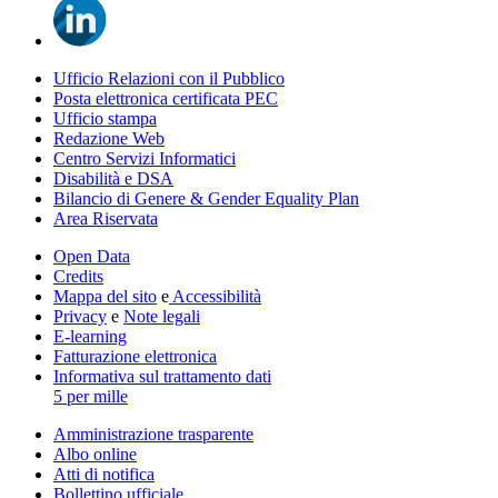
Ufficio Relazioni con il Pubblico
Posta elettronica certificata PEC
Ufficio stampa
Redazione Web
Centro Servizi Informatici
Disabilità e DSA
Bilancio di Genere & Gender Equality Plan
Area Riservata
Open Data
Credits
Mappa del sito
e
Accessibilità
Privacy
e
Note legali
E-learning
Fatturazione elettronica
Informativa sul trattamento dati
5 per mille
Amministrazione trasparente
Albo online
Atti di notifica
Bollettino ufficiale