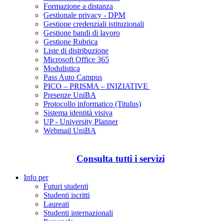
Formazione a distanza
Gestionale privacy - DPM
Gestione credenziali istituzionali
Gestione bandi di lavoro
Gestione Rubrica
Liste di distribuzione
Microsoft Office 365
Modulistica
Pass Auto Campus
PICO – PRISMA – INIZIATIVE
Presenze UniBA
Protocollo informatico (Titulus)
Sistema identità visiva
UP - University Planner
Webmail UniBA
Consulta tutti i servizi
Info per
Futuri studenti
Studenti iscritti
Laureati
Studenti internazionali