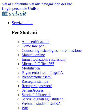
Vai al Contenuto
Vai alla navigazione del sito
Login personale UniBa
Servizi online
Per Studenti
Autocertificazioni
Come fare per...
Counseling Psicologico - Prenotazione
Manuali online
Immatricolazioni e iscrizioni
Microsoft Office 365
Modulistica
Pagamento tasse - PagoPA
Prenotazione esami
Rassegna stampa
Recupero password
SensusAccess
Servizi bibliotecari
Servizi digitali agli studenti
Webmail studenti UniBA
Wifi