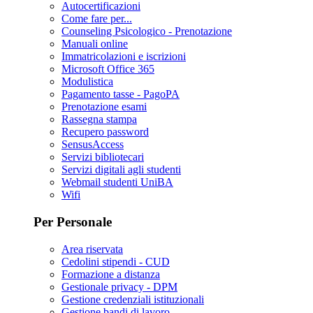
Autocertificazioni
Come fare per...
Counseling Psicologico - Prenotazione
Manuali online
Immatricolazioni e iscrizioni
Microsoft Office 365
Modulistica
Pagamento tasse - PagoPA
Prenotazione esami
Rassegna stampa
Recupero password
SensusAccess
Servizi bibliotecari
Servizi digitali agli studenti
Webmail studenti UniBA
Wifi
Per Personale
Area riservata
Cedolini stipendi - CUD
Formazione a distanza
Gestionale privacy - DPM
Gestione credenziali istituzionali
Gestione bandi di lavoro