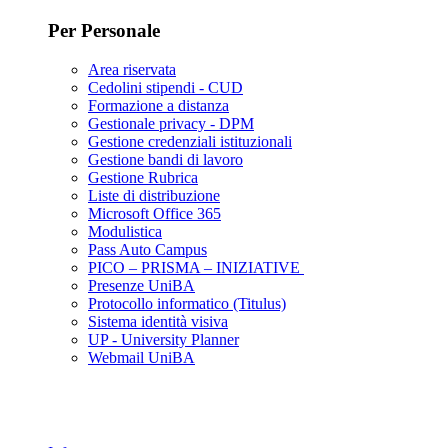
Per Personale
Area riservata
Cedolini stipendi - CUD
Formazione a distanza
Gestionale privacy - DPM
Gestione credenziali istituzionali
Gestione bandi di lavoro
Gestione Rubrica
Liste di distribuzione
Microsoft Office 365
Modulistica
Pass Auto Campus
PICO – PRISMA – INIZIATIVE
Presenze UniBA
Protocollo informatico (Titulus)
Sistema identità visiva
UP - University Planner
Webmail UniBA