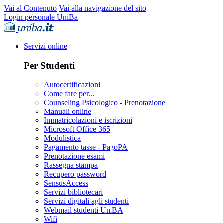
Vai al Contenuto
Vai alla navigazione del sito
Login personale UniBa
Servizi online
Per Studenti
Autocertificazioni
Come fare per...
Counseling Psicologico - Prenotazione
Manuali online
Immatricolazioni e iscrizioni
Microsoft Office 365
Modulistica
Pagamento tasse - PagoPA
Prenotazione esami
Rassegna stampa
Recupero password
SensusAccess
Servizi bibliotecari
Servizi digitali agli studenti
Webmail studenti UniBA
Wifi