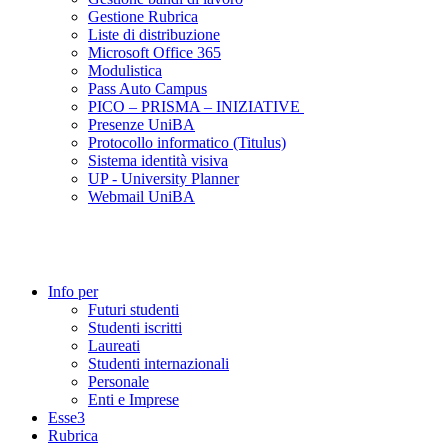
Gestione Rubrica
Liste di distribuzione
Microsoft Office 365
Modulistica
Pass Auto Campus
PICO – PRISMA – INIZIATIVE
Presenze UniBA
Protocollo informatico (Titulus)
Sistema identità visiva
UP - University Planner
Webmail UniBA
Info per
Futuri studenti
Studenti iscritti
Laureati
Studenti internazionali
Personale
Enti e Imprese
Esse3
Rubrica