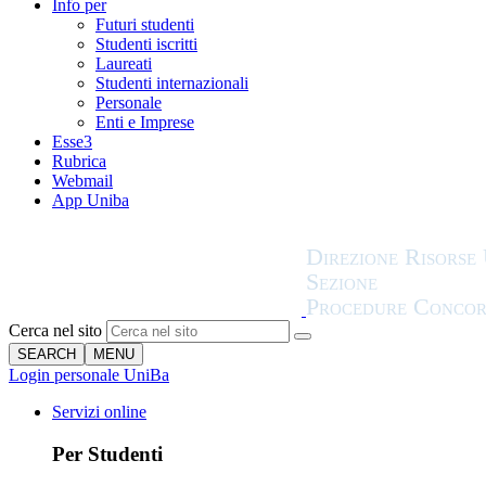
Info per
Futuri studenti
Studenti iscritti
Laureati
Studenti internazionali
Personale
Enti e Imprese
Esse3
Rubrica
Webmail
App Uniba
Cerca nel sito
SEARCH
MENU
Login personale UniBa
Servizi online
Per Studenti