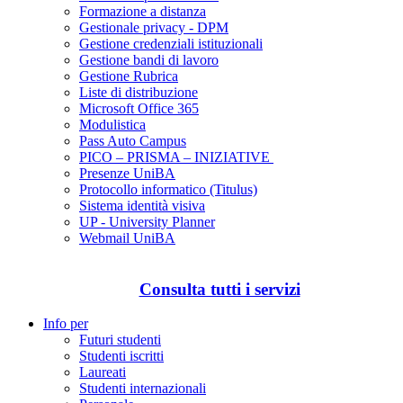
Formazione a distanza
Gestionale privacy - DPM
Gestione credenziali istituzionali
Gestione bandi di lavoro
Gestione Rubrica
Liste di distribuzione
Microsoft Office 365
Modulistica
Pass Auto Campus
PICO – PRISMA – INIZIATIVE
Presenze UniBA
Protocollo informatico (Titulus)
Sistema identità visiva
UP - University Planner
Webmail UniBA
Consulta tutti i servizi
Info per
Futuri studenti
Studenti iscritti
Laureati
Studenti internazionali