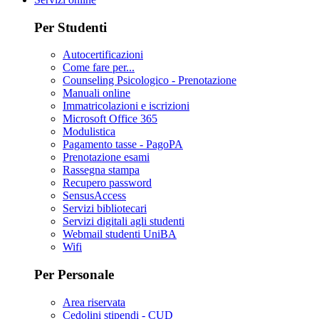
Per Studenti
Autocertificazioni
Come fare per...
Counseling Psicologico - Prenotazione
Manuali online
Immatricolazioni e iscrizioni
Microsoft Office 365
Modulistica
Pagamento tasse - PagoPA
Prenotazione esami
Rassegna stampa
Recupero password
SensusAccess
Servizi bibliotecari
Servizi digitali agli studenti
Webmail studenti UniBA
Wifi
Per Personale
Area riservata
Cedolini stipendi - CUD