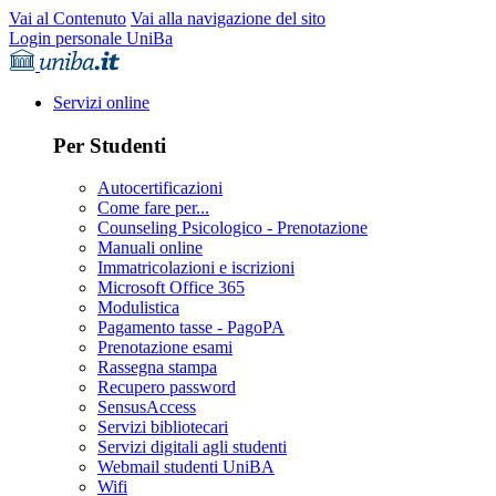
Vai al Contenuto
Vai alla navigazione del sito
Login personale UniBa
Servizi online
Per Studenti
Autocertificazioni
Come fare per...
Counseling Psicologico - Prenotazione
Manuali online
Immatricolazioni e iscrizioni
Microsoft Office 365
Modulistica
Pagamento tasse - PagoPA
Prenotazione esami
Rassegna stampa
Recupero password
SensusAccess
Servizi bibliotecari
Servizi digitali agli studenti
Webmail studenti UniBA
Wifi