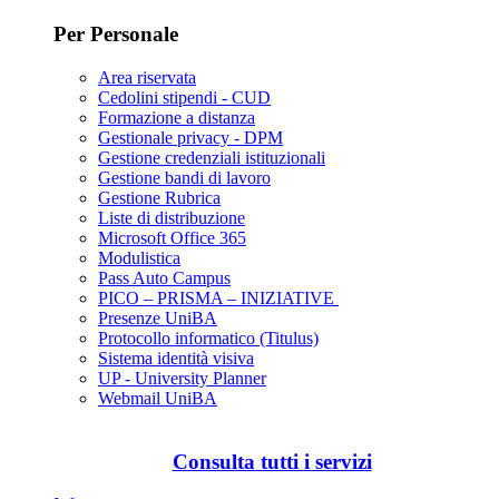
Per Personale
Area riservata
Cedolini stipendi - CUD
Formazione a distanza
Gestionale privacy - DPM
Gestione credenziali istituzionali
Gestione bandi di lavoro
Gestione Rubrica
Liste di distribuzione
Microsoft Office 365
Modulistica
Pass Auto Campus
PICO – PRISMA – INIZIATIVE
Presenze UniBA
Protocollo informatico (Titulus)
Sistema identità visiva
UP - University Planner
Webmail UniBA
Consulta tutti i servizi