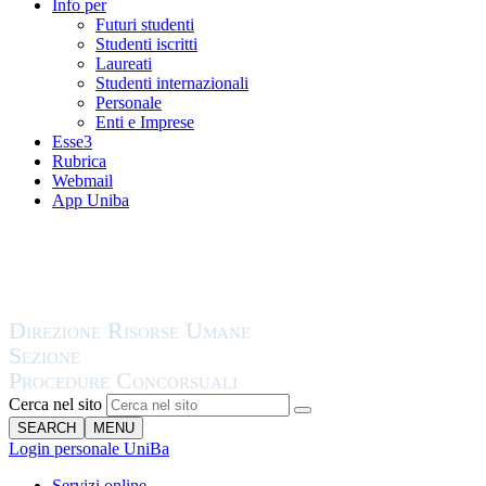
Info per
Futuri studenti
Studenti iscritti
Laureati
Studenti internazionali
Personale
Enti e Imprese
Esse3
Rubrica
Webmail
App Uniba
Cerca nel sito
SEARCH
MENU
Login personale UniBa
Servizi online